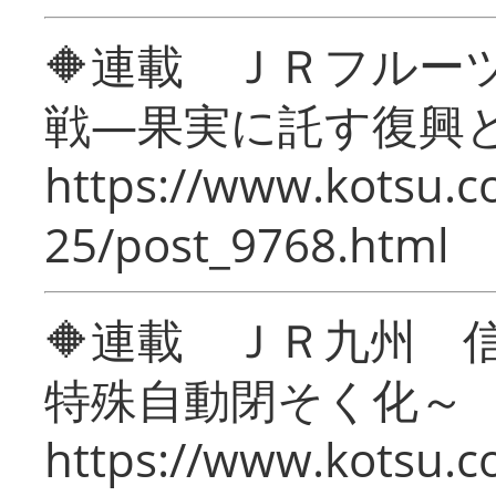
🔶連載 ＪＲフルー
戦―果実に託す復興
https://www.kotsu.c
25/post_9768.html
🔶連載 ＪＲ九州 
特殊自動閉そく化～
https://www.kotsu.c