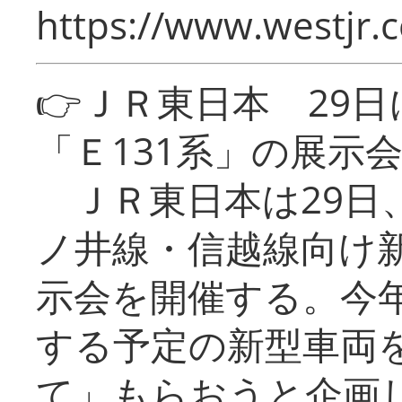
https://www.westjr.c
👉ＪＲ東日本 29
「Ｅ131系」の展示
ＪＲ東日本は29日
ノ井線・信越線向け新
示会を開催する。今
する予定の新型車両
て」もらおうと企画し