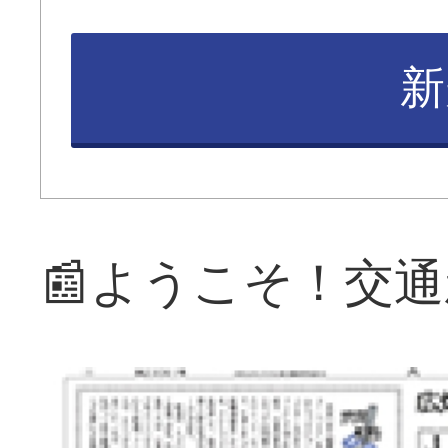
新
📰ようこそ！交