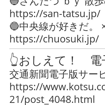
🔵さんたつ ｂｙ 散
https://san-tatsu.jp/
🔵中央線が好きだ。 
https://chuosuki.jp/
👆おしえて！ 電
交通新聞電子版サー
https://www.kotsu.c
21/post_4048.html