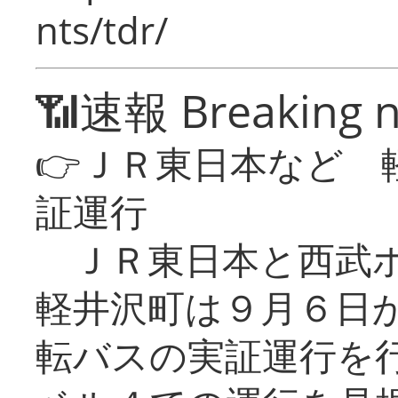
nts/tdr/
📶速報 Breaking 
👉ＪＲ東日本など 
証運行
ＪＲ東日本と西武ホ
軽井沢町は９月６日か
転バスの実証運行を