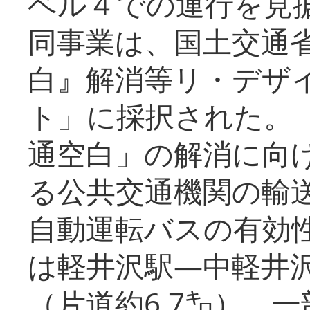
ベル４での運行を見
同事業は、国土交通
白』解消等リ・デザ
ト」に採択された。
通空白」の解消に向
る公共交通機関の輸
自動運転バスの有効
は軽井沢駅―中軽井
（片道約6.7㌔）、