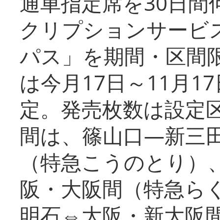
通車指定席を30日間
クリプションサービス
パス」を期間・区間
は今月17日～11月
定。発売枚数は設定
間は、篠山口―新三
（特急こうのとり）
阪・大阪間（特急ら
明石⇔大阪・新大阪