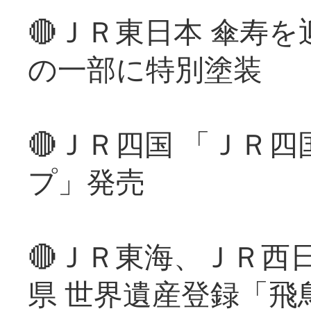
🔴ＪＲ東日本 傘寿
の一部に特別塗装
🔴ＪＲ四国 「ＪＲ
プ」発売
🔴ＪＲ東海、ＪＲ西
県 世界遺産登録「飛