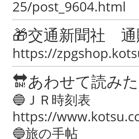
25/post_9604.html
🎁交通新聞社 通
https://zpgshop.kots
🔛あわせて読み
🔵ＪＲ時刻表
https://www.kotsu.co
🔵旅の手帖