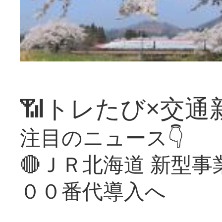
📶トレたび×交通
注目のニュース👇
🔴ＪＲ北海道 新型
００番代導入へ