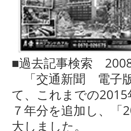
■過去記事検索 20
「交通新聞 電子版
て、これまでの201
７年分を追加し、「2
大しました