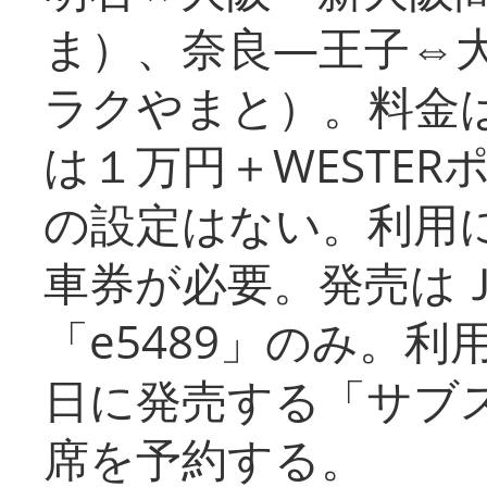
ま）、奈良―王子⇔
ラクやまと）。料金
は１万円＋WESTER
の設定はない。利用
車券が必要。発売は
「e5489」のみ。
日に発売する「サブ
席を予約する。