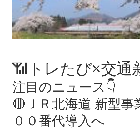
📶トレたび×交通
注目のニュース👇
🔴ＪＲ北海道 新型
００番代導入へ