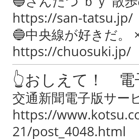
🔵さんたつ ｂｙ 散
https://san-tatsu.jp/
🔵中央線が好きだ。 
https://chuosuki.jp/
👆おしえて！ 電
交通新聞電子版サー
https://www.kotsu.c
21/post_4048.html