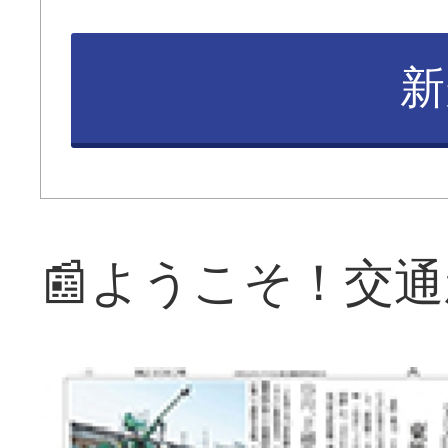
新
📰ようこそ！交