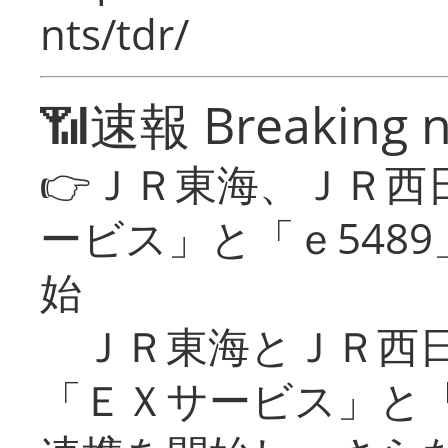
nts/tdr/
📶速報 Breaking 
👉ＪＲ東海、ＪＲ西
ービス」と「ｅ548
始
ＪＲ東海とＪＲ西日
「ＥＸサービス」と「