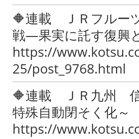
🔶連載 ＪＲフルー
戦―果実に託す復興
https://www.kotsu.c
25/post_9768.html
🔶連載 ＪＲ九州 
特殊自動閉そく化～
https://www.kotsu.c