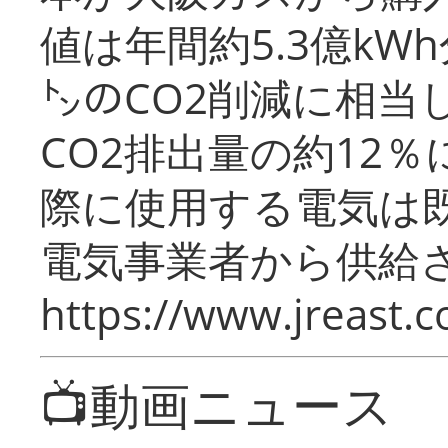
値は年間約5.3億kW
㌧のCO2削減に相当
CO2排出量の約12
際に使用する電気は
電気事業者から供給
https://www.jreast.co
📺動画ニュース