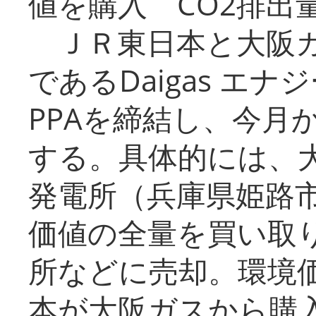
値を購入 CO2排出
ＪＲ東日本と大阪ガ
であるDaigas エ
PPAを締結し、今月
する。具体的には、
発電所（兵庫県姫路
価値の全量を買い取
所などに売却。環境
本が大阪ガスから購