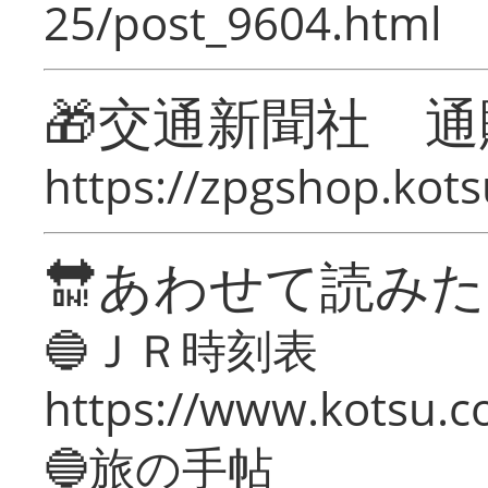
25/post_9604.html
🎁交通新聞社 通
https://zpgshop.kots
🔛あわせて読み
🔵ＪＲ時刻表
https://www.kotsu.co
🔵旅の手帖