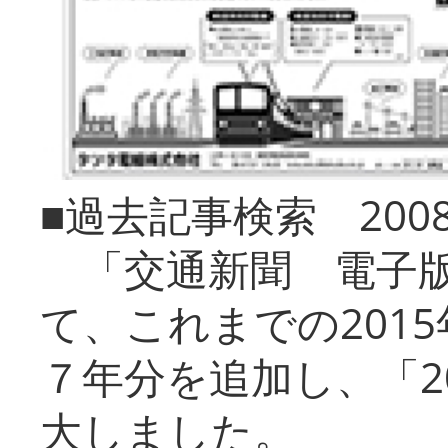
■過去記事検索 20
「交通新聞 電子版
て、これまでの201
７年分を追加し、「2
大しました