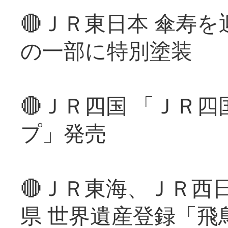
🔴ＪＲ東日本 傘寿
の一部に特別塗装
🔴ＪＲ四国 「ＪＲ
プ」発売
🔴ＪＲ東海、ＪＲ西
県 世界遺産登録「飛