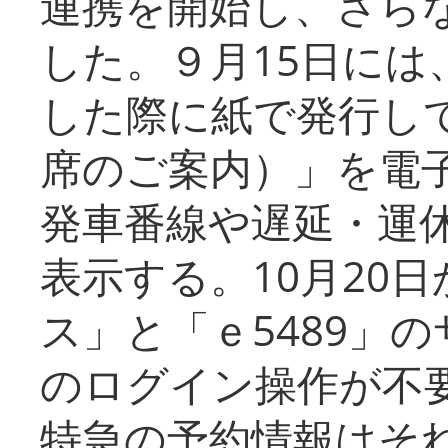
連携を開始し、さら
した。９月15日には
した際に紙で発行し
席のご案内）」を電
発車番線や遅延・運
表示する。10月20
ス」と「ｅ5489」
のログイン操作が不
特急の予約情報はそ