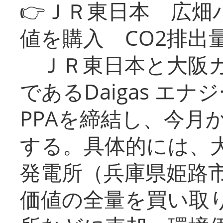
👉ＪＲ東日本 広畑
値を購入 CO2排出
ＪＲ東日本と大阪ガ
であるDaigas エ
PPAを締結し、今月
する。具体的には、
発電所（兵庫県姫路
価値の全量を買い取