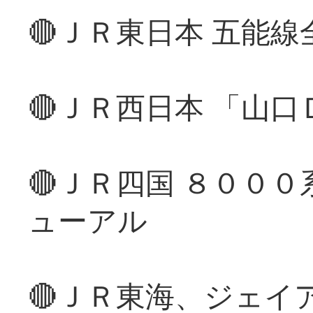
🔴ＪＲ東日本 五能
🔴ＪＲ西日本 「山
🔴ＪＲ四国 ８００
ューアル
🔴ＪＲ東海、ジェイ