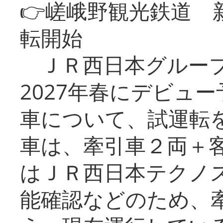
👉嵯峨野観光鉄道
転開始
ＪＲ西日本グループ
2027年春にデビュ
車について、試運転
車は、牽引車２両＋
はＪＲ西日本テクノ
能確認などのため、