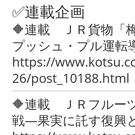
✅連載企画
🔶連載 ＪＲ貨物
プッシュ・プル運転
https://www.kotsu.c
26/post_10188.html
🔶連載 ＪＲフルー
戦―果実に託す復興