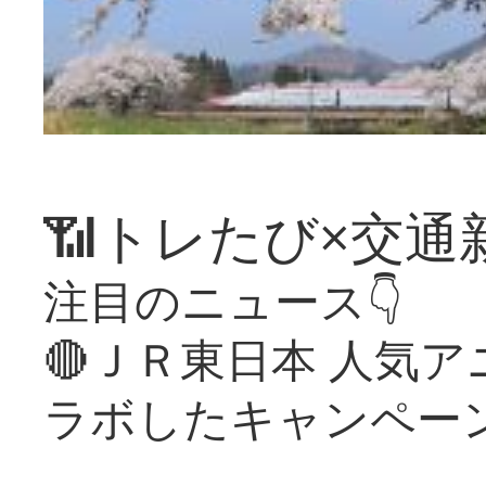
📶トレたび×交通
注目のニュース👇
🔴ＪＲ東日本 人気
ラボしたキャンペー