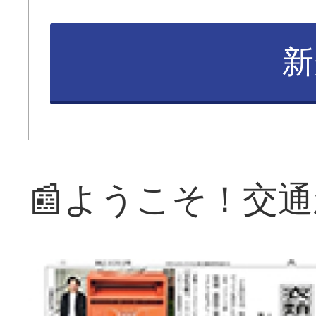
新
📰ようこそ！交