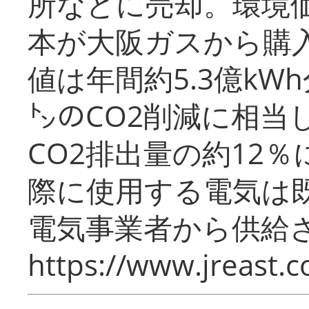
所などに売却。環境
本が大阪ガスから購
値は年間約5.3億kW
㌧のCO2削減に相当
CO2排出量の約12
際に使用する電気は
電気事業者から供給
https://www.jreast.co