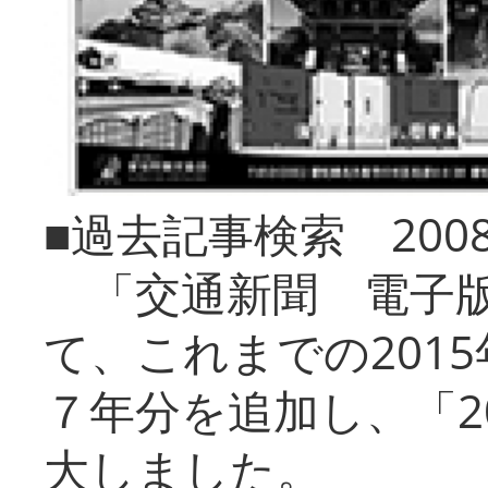
■過去記事検索 20
「交通新聞 電子版
て、これまでの201
７年分を追加し、「2
大しました