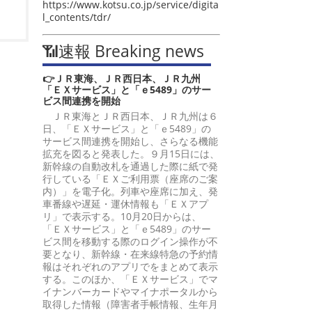
https://www.kotsu.co.jp/service/digita
l_contents/tdr/
📶速報 Breaking news
👉ＪＲ東海、ＪＲ西日本、ＪＲ九州
「ＥＸサービス」と「ｅ5489」のサー
ビス間連携を開始
ＪＲ東海とＪＲ西日本、ＪＲ九州は６
日、「ＥＸサービス」と「ｅ5489」の
サービス間連携を開始し、さらなる機能
拡充を図ると発表した。９月15日には、
新幹線の自動改札を通過した際に紙で発
行している「ＥＸご利用票（座席のご案
内）」を電子化。列車や座席に加え、発
車番線や遅延・運休情報も「ＥＸアプ
リ」で表示する。10月20日からは、
「ＥＸサービス」と「ｅ5489」のサー
ビス間を移動する際のログイン操作が不
要となり、新幹線・在来線特急の予約情
報はそれぞれのアプリでをまとめて表示
する。このほか、「ＥＸサービス」でマ
イナンバーカードやマイナポータルから
取得した情報（障害者手帳情報、生年月