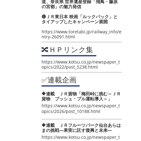
道、奈良県 世界遺産登録「飛鳥・藤原
の宮都」の魅力発信
🔴ＪＲ東日本 映画「ルックバック」と
タイアップしたキャンペーン展開
https://www.toretabi.jp/railway_info/e
ntry-26091.html
🔀ＨＰリンク集
https://www.kotsu.co.jp/newspaper_t
opics/2022/post_5238.html
✅連載企画
🔶連載 ＪＲ貨物「梅田峠に挑む～ＪＲ
貨物 プッシュ・プル運転導入～」
https://www.kotsu.co.jp/newspaper_t
opics/2026/post_10188.html
🔶連載 ＪＲフルーツパーク仙台あらは
まの挑戦―果実に託す復興と未来―
https://www.kotsu.co.jp/newspaper_t