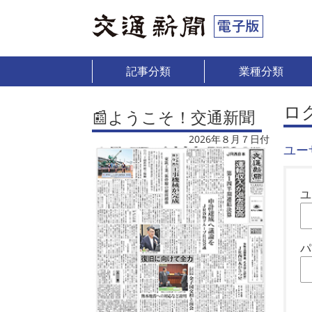
記事分類
業種分類
ロ
📰ようこそ！交通新聞
2026年８月７日付
ユー
ユ
パ