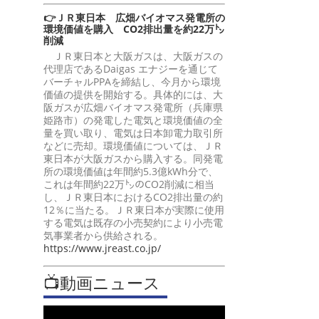
👉ＪＲ東日本 広畑バイオマス発電所の
環境価値を購入 CO2排出量を約22万㌧
削減
ＪＲ東日本と大阪ガスは、大阪ガスの
代理店であるDaigas エナジーを通じて
バーチャルPPAを締結し、今月から環境
価値の提供を開始する。具体的には、大
阪ガスが広畑バイオマス発電所（兵庫県
姫路市）の発電した電気と環境価値の全
量を買い取り、電気は日本卸電力取引所
などに売却。環境価値については、ＪＲ
東日本が大阪ガスから購入する。同発電
所の環境価値は年間約5.3億kWh分で、
これは年間約22万㌧のCO2削減に相当
し、ＪＲ東日本におけるCO2排出量の約
12％に当たる。ＪＲ東日本が実際に使用
する電気は既存の小売契約により小売電
気事業者から供給される。
https://www.jreast.co.jp/
📺動画ニュース