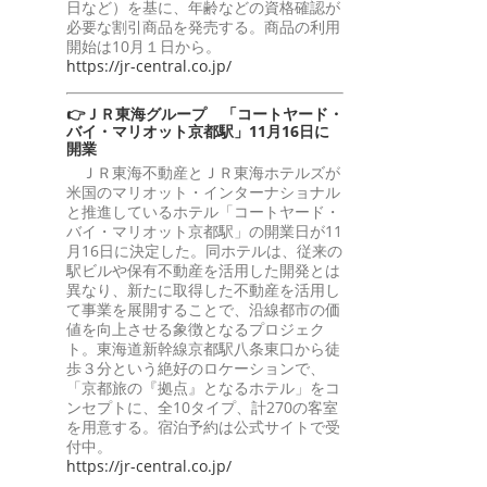
日など）を基に、年齢などの資格確認が
必要な割引商品を発売する。商品の利用
開始は10月１日から。
https://jr-central.co.jp/
👉ＪＲ東海グループ 「コートヤード・
バイ・マリオット京都駅」11月16日に
開業
ＪＲ東海不動産とＪＲ東海ホテルズが
米国のマリオット・インターナショナル
と推進しているホテル「コートヤード・
バイ・マリオット京都駅」の開業日が11
月16日に決定した。同ホテルは、従来の
駅ビルや保有不動産を活用した開発とは
異なり、新たに取得した不動産を活用し
て事業を展開することで、沿線都市の価
値を向上させる象徴となるプロジェク
ト。東海道新幹線京都駅八条東口から徒
歩３分という絶好のロケーションで、
「京都旅の『拠点』となるホテル」をコ
ンセプトに、全10タイプ、計270の客室
を用意する。宿泊予約は公式サイトで受
付中。
https://jr-central.co.jp/