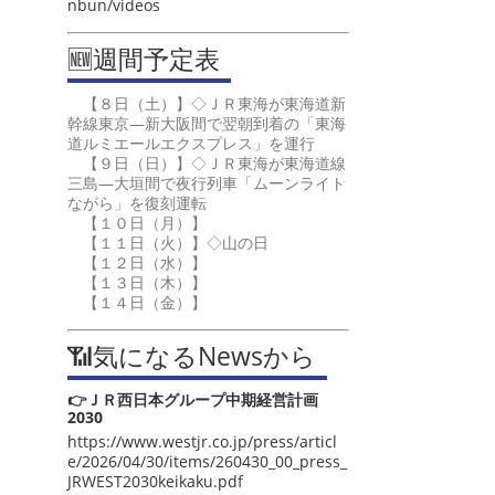
nbun/videos
🆕週間予定表
【８日（土）】◇ＪＲ東海が東海道新
幹線東京―新大阪間で翌朝到着の「東海
道ルミエールエクスプレス」を運行
【９日（日）】◇ＪＲ東海が東海道線
三島―大垣間で夜行列車「ムーンライト
ながら」を復刻運転
【１０日（月）】
【１１日（火）】◇山の日
【１２日（水）】
【１３日（木）】
【１４日（金）】
📶気になるNewsから
👉ＪＲ西日本グループ中期経営計画
2030
https://www.westjr.co.jp/press/articl
e/2026/04/30/items/260430_00_press_
JRWEST2030keikaku.pdf