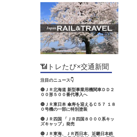
📶トレたび×交通新聞
注目のニュース👇
🔴ＪＲ北海道 新型事業用機関車ＤＤ２
００形５００番代導入へ
🔴ＪＲ東日本 傘寿を迎えるＣ５７ １８
０号機の一部に特別塗装
🔴ＪＲ四国 「ＪＲ四国８０００系キッ
ズキャップ」発売
🔴ＪＲ東海、ＪＲ西日本、近畿日本鉄