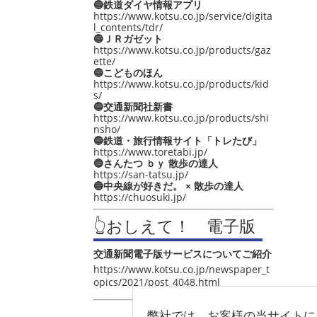
🔵鉄道ダイヤ情報アプリ
https://www.kotsu.co.jp/service/digita
l_contents/tdr/
🔵ＪＲガゼット
https://www.kotsu.co.jp/products/gaz
ette/
🔵こどものほん
https://www.kotsu.co.jp/products/kid
s/
🔵交通新聞社新書
https://www.kotsu.co.jp/products/shi
nsho/
🔵鉄道・旅行情報サイト「トレたび」
https://www.toretabi.jp/
🔵さんたつ ｂｙ 散歩の達人
https://san-tatsu.jp/
🔵中央線が好きだ。 × 散歩の達人
https://chuosuki.jp/
👆おしえて！ 電子版
交通新聞電子版サービスについてご紹介
https://www.kotsu.co.jp/newspaper_t
opics/2021/post_4048.html
弊社では、お客様の当サイトに