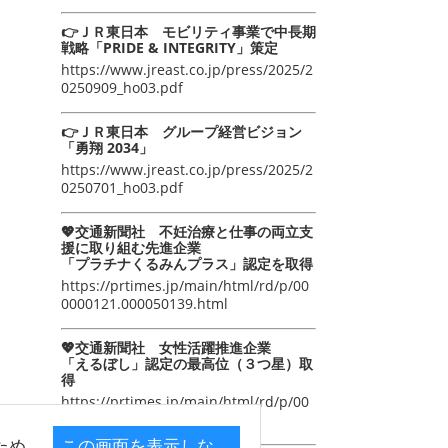
👉ＪＲ東日本 モビリティ事業で中長期
戦略「PRIDE & INTEGRITY」策定
https://www.jreast.co.jp/press/2025/2
0250909_ho03.pdf
👉ＪＲ東日本 グループ経営ビジョン
「勇翔 2034」
https://www.jreast.co.jp/press/2025/2
0250701_ho03.pdf
💖交通新聞社 不妊治療と仕事の両立支
援に取り組む先進企業
「プラチナくるみんプラス」認定を取得
https://prtimes.jp/main/html/rd/p/00
0000121.000050139.html
💖交通新聞社 女性活躍推進企業
「えるぼし」認定の最高位（３つ星）取
得
https://prtimes.jp/main/html/rd/p/00
0000105.000050139.html
ため
この画面を表示しな