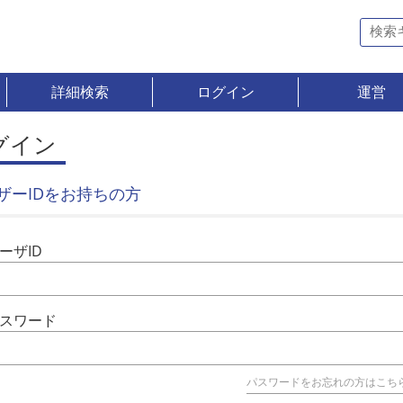
詳細検索
ログイン
運営
グイン
ザーIDをお持ちの方
ーザID
スワード
パスワードをお忘れの方はこち