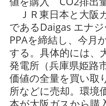
値を購入 CO2排出
ＪＲ東日本と大阪ガ
であるDaigas エ
PPAを締結し、今月
する。具体的には、
発電所（兵庫県姫路
価値の全量を買い取
所などに売却。環境
本が大阪ガスから購