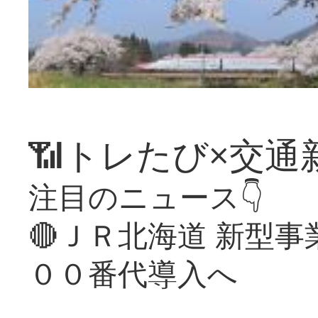
📶トレたび×交通
注目のニュース👇
🔴ＪＲ北海道 新型
００番代導入へ