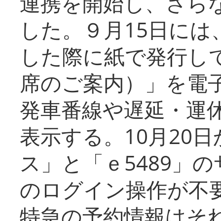
連携を開始し、さら
した。９月15日には
した際に紙で発行し
席のご案内）」を電
発車番線や遅延・運
表示する。10月20
ス」と「ｅ5489」
のログイン操作が不
特急の予約情報はそ