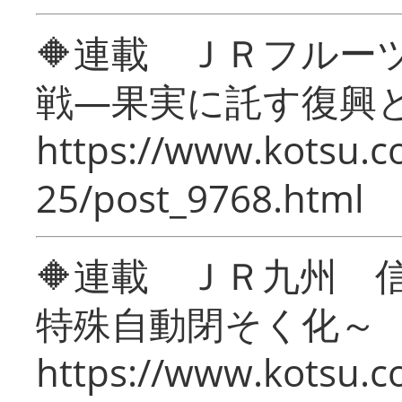
🔶連載 ＪＲフルー
戦―果実に託す復興
https://www.kotsu.c
25/post_9768.html
🔶連載 ＪＲ九州 
特殊自動閉そく化～
https://www.kotsu.c