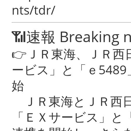
nts/tdr/
📶速報 Breaking 
👉ＪＲ東海、ＪＲ西
ービス」と「ｅ548
始
ＪＲ東海とＪＲ西日
「ＥＸサービス」と「