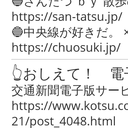
🔵さんたつ ｂｙ 散
https://san-tatsu.jp/
🔵中央線が好きだ。 
https://chuosuki.jp/
👆おしえて！ 電
交通新聞電子版サー
https://www.kotsu.c
21/post_4048.html