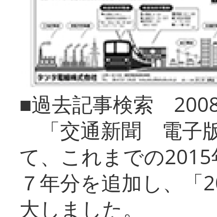
■過去記事検索 20
「交通新聞 電子版
て、これまでの201
７年分を追加し、「2
大しました