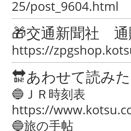
25/post_9604.html
🎁交通新聞社 通
https://zpgshop.kots
🔛あわせて読み
🔵ＪＲ時刻表
https://www.kotsu.co
🔵旅の手帖