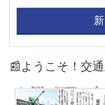
新
📰ようこそ！交