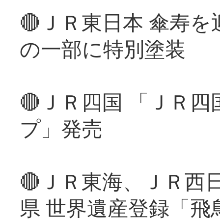
🔴ＪＲ東日本 傘寿
の一部に特別塗装
🔴ＪＲ四国 「ＪＲ
プ」発売
🔴ＪＲ東海、ＪＲ西
県 世界遺産登録「飛