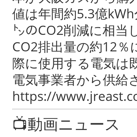
値は年間約5.3億kW
㌧のCO2削減に相当
CO2排出量の約12
際に使用する電気は
電気事業者から供給
https://www.jreast.co
📺動画ニュース