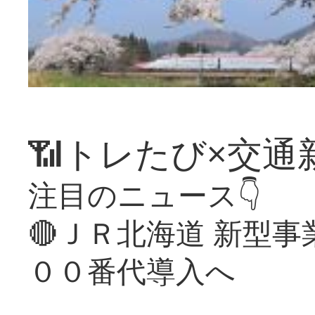
📶トレたび×交通
注目のニュース👇
🔴ＪＲ北海道 新型
００番代導入へ