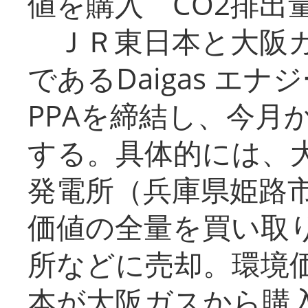
値を購入 CO2排出
ＪＲ東日本と大阪ガ
であるDaigas エ
PPAを締結し、今月
する。具体的には、
発電所（兵庫県姫路
価値の全量を買い取
所などに売却。環境
本が大阪ガスから購