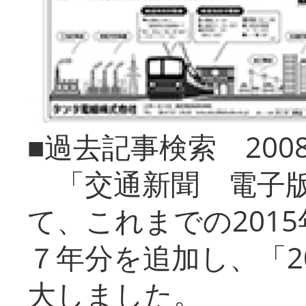
■過去記事検索 20
「交通新聞 電子版
て、これまでの201
７年分を追加し、「2
大しました