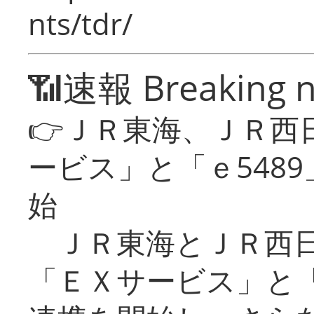
nts/tdr/
📶速報 Breaking 
👉ＪＲ東海、ＪＲ西
ービス」と「ｅ548
始
ＪＲ東海とＪＲ西日
「ＥＸサービス」と「