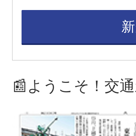
新
📰ようこそ！交