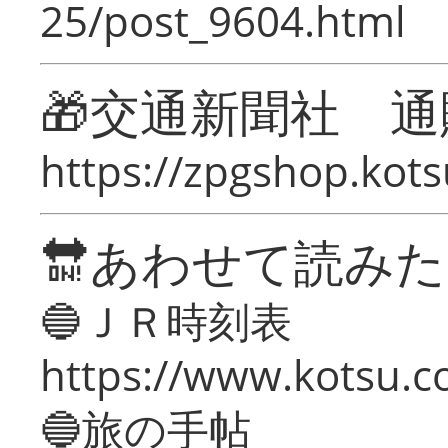
25/post_9604.html
🎁交通新聞社 通
https://zpgshop.kots
🔛あわせて読み
🔵ＪＲ時刻表
https://www.kotsu.co
🔵旅の手帖