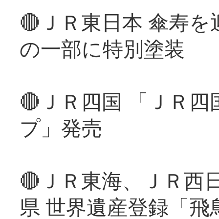
🔴ＪＲ東日本 傘寿
の一部に特別塗装
🔴ＪＲ四国 「ＪＲ
プ」発売
🔴ＪＲ東海、ＪＲ西
県 世界遺産登録「飛