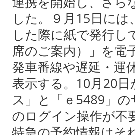
連携を開始し、さら
した。９月15日には
した際に紙で発行し
席のご案内）」を電
発車番線や遅延・運
表示する。10月20
ス」と「ｅ5489」
のログイン操作が不
特急の予約情報はそ