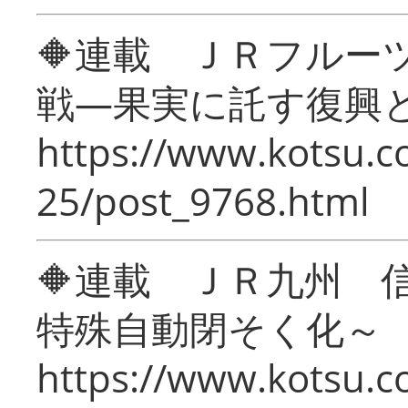
🔶連載 ＪＲフルー
戦―果実に託す復興
https://www.kotsu.c
25/post_9768.html
🔶連載 ＪＲ九州 
特殊自動閉そく化～
https://www.kotsu.c