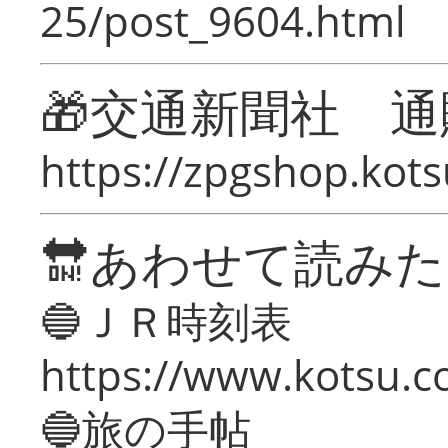
25/post_9604.html
🎁交通新聞社 通
https://zpgshop.kots
🔛あわせて読み
🔵ＪＲ時刻表
https://www.kotsu.co
🔵旅の手帖