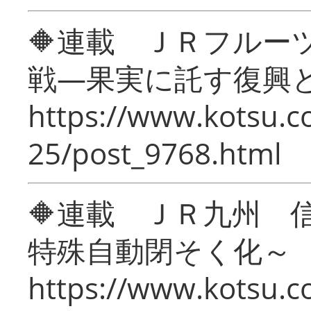
🔶連載 ＪＲフルー
戦―果実に託す復興
https://www.kotsu.c
25/post_9768.html
🔶連載 ＪＲ九州 
特殊自動閉そく化～
https://www.kotsu.c