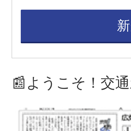
新
📰ようこそ！交