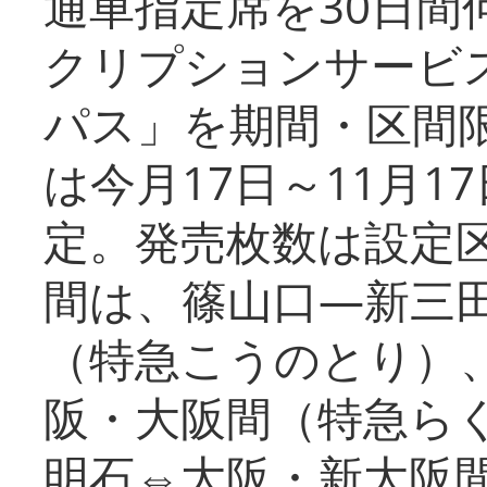
通車指定席を30日間
クリプションサービス
パス」を期間・区間
は今月17日～11月
定。発売枚数は設定
間は、篠山口―新三
（特急こうのとり）
阪・大阪間（特急ら
明石⇔大阪・新大阪