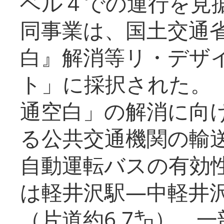
ベル４での運行を見
同事業は、国土交通
白』解消等リ・デザ
ト」に採択された。
通空白」の解消に向
る公共交通機関の輸
自動運転バスの有効
は軽井沢駅―中軽井
（片道約6.7㌔）、