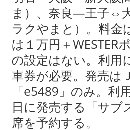
ま）、奈良―王子⇔
ラクやまと）。料金
は１万円＋WESTER
の設定はない。利用
車券が必要。発売は
「e5489」のみ。
日に発売する「サブ
席を予約する。