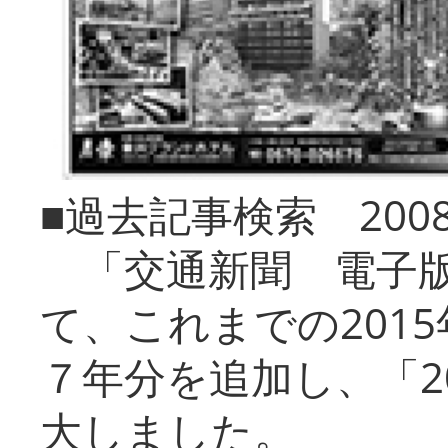
■過去記事検索 20
「交通新聞 電子版
て、これまでの201
７年分を追加し、「2
大しました