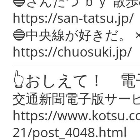
🔵さんたつ ｂｙ 散
https://san-tatsu.jp/
🔵中央線が好きだ。 
https://chuosuki.jp/
👆おしえて！ 電
交通新聞電子版サー
https://www.kotsu.c
21/post_4048.html