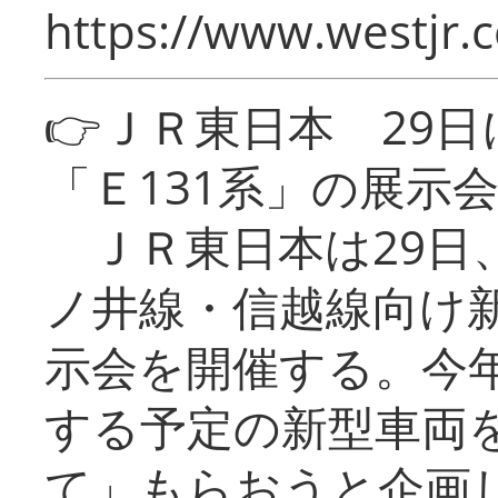
https://www.westjr.c
👉ＪＲ東日本 29
「Ｅ131系」の展示
ＪＲ東日本は29日
ノ井線・信越線向け新
示会を開催する。今
する予定の新型車両
て」もらおうと企画し