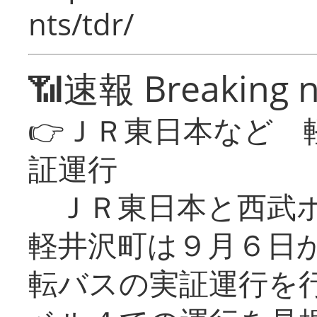
nts/tdr/
📶速報 Breaking 
👉ＪＲ東日本など 
証運行
ＪＲ東日本と西武ホ
軽井沢町は９月６日か
転バスの実証運行を