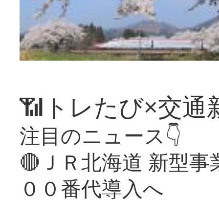
📶トレたび×交通
注目のニュース👇
🔴ＪＲ北海道 新型
００番代導入へ