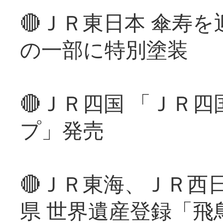
🔴ＪＲ東日本 傘寿
の一部に特別塗装
🔴ＪＲ四国 「ＪＲ
プ」発売
🔴ＪＲ東海、ＪＲ西
県 世界遺産登録「飛