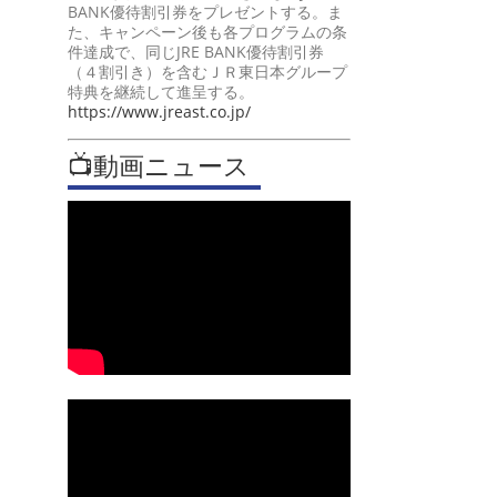
BANK優待割引券をプレゼントする。ま
た、キャンペーン後も各プログラムの条
件達成で、同じJRE BANK優待割引券
（４割引き）を含むＪＲ東日本グループ
特典を継続して進呈する。
https://www.jreast.co.jp/
📺動画ニュース