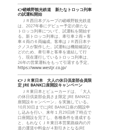
👉嵯峨野観光鉄道 新たなトロッコ列車
の試運転開始
ＪＲ西日本グループの嵯峨野観光鉄道
は、2027年春にデビュー予定の新たな
トロッコ列車について、試運転を開始す
る。新トロッコ列車は、牽引車２両＋客
車４両の６両編成。客車はＪＲ西日本テ
クノスが製作した。試運転は機能確認な
どのため、牽引車と客車を連結して行
う。現在運行しているトロッコ列車は、
26年の営業運転をもって引退する予定。
https://www.westjr.co.jp/
👉ＪＲ東日本 大人の休日倶楽部会員限
定 JRE BANK口座開設キャンペーン
ＪＲ東日本とビューカードは、「大人
の休日倶楽部会員さま限定 JRE BANK口
座開設キャンペーン」を実施している。
10月30日までにJRE BANK口座の開設申
し込みを行い、来年１月29日終了時点で
口座開設を完了し、各種条件を達成する
と、もれなくＪＲ東日本営業路線内の片
道の運賃や料金が４割引きとなるJRE