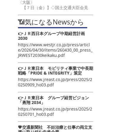
〈大阪〉
【７日（金）】◇国土交通大臣会見
📶気になるNewsから
👉ＪＲ西日本グループ中期経営計画
2030
https://www.westjr.co.jp/press/articl
e/2026/04/30/items/260430_00_press_
JRWEST2030keikaku.pdf
👉ＪＲ東日本 モビリティ事業で中長期
戦略「PRIDE & INTEGRITY」策定
https://www.jreast.co.jp/press/2025/2
0250909_ho03.pdf
👉ＪＲ東日本 グループ経営ビジョン
「勇翔 2034」
https://www.jreast.co.jp/press/2025/2
0250701_ho03.pdf
💖交通新聞社 不妊治療と仕事の両立支
援に取り組む先進企業