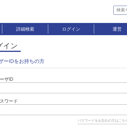
詳細検索
ログイン
運営
グイン
ザーIDをお持ちの方
ーザID
スワード
パスワードをお忘れの方はこち