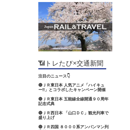
📶トレたび×交通新聞
注目のニュース👇
🔴ＪＲ東日本 人気アニメ「ハイキュ
ー‼」とコラボしたキャンペーン開催
🔴ＪＲ東日本 五能線全線開通９０周年
記念式典
🔴ＪＲ西日本 「山口ＤＣ」観光列車で
盛り上げ
🔴ＪＲ四国 ８０００系アンパンマン列