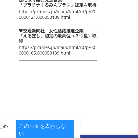
「プラチナくるみんプラス」認定を取得
https://prtimes.jp/main/html/rd/p/00
0000121.000050139.html
💖交通新聞社 女性活躍推進企業
「えるぼし」認定の最高位（３つ星）取
得
https://prtimes.jp/main/html/rd/p/00
0000105.000050139.html
ため
この画面を表示しな
い