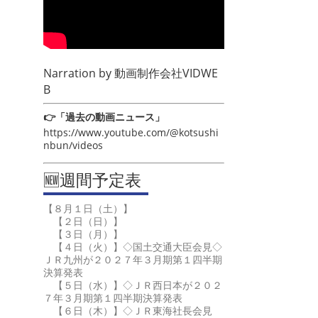
Narration by
動画制作会社VIDWE
B
👉「過去の動画ニュース」
https://www.youtube.com/@kotsushi
nbun/videos
🆕週間予定表
【８月１日（土）】
【２日（日）】
【３日（月）】
【４日（火）】◇国土交通大臣会見◇
ＪＲ九州が２０２７年３月期第１四半期
決算発表
【５日（水）】◇ＪＲ西日本が２０２
７年３月期第１四半期決算発表
【６日（木）】◇ＪＲ東海社長会見