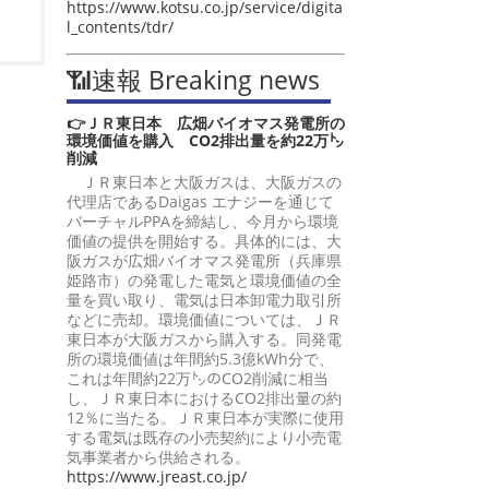
https://www.kotsu.co.jp/service/digita
l_contents/tdr/
📶速報 Breaking news
👉ＪＲ東日本 広畑バイオマス発電所の
環境価値を購入 CO2排出量を約22万㌧
削減
ＪＲ東日本と大阪ガスは、大阪ガスの
代理店であるDaigas エナジーを通じて
バーチャルPPAを締結し、今月から環境
価値の提供を開始する。具体的には、大
阪ガスが広畑バイオマス発電所（兵庫県
姫路市）の発電した電気と環境価値の全
量を買い取り、電気は日本卸電力取引所
などに売却。環境価値については、ＪＲ
東日本が大阪ガスから購入する。同発電
所の環境価値は年間約5.3億kWh分で、
これは年間約22万㌧のCO2削減に相当
し、ＪＲ東日本におけるCO2排出量の約
12％に当たる。ＪＲ東日本が実際に使用
する電気は既存の小売契約により小売電
気事業者から供給される。
https://www.jreast.co.jp/