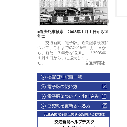
■過去記事検索 2008年１月１日から可
能に
「交通新聞 電子版」過去記事検索に
ついて、これまでの2015年１月１日か
ら、新たに７年分を追加し、「2008年
１月１日から」に拡大しまし
た。 交通新聞社