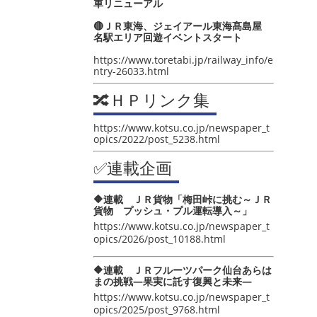
車リニューアル
🔴ＪＲ東海、ジェイアール東海髙島屋
名駅エリア回遊イベントスタート
https://www.toretabi.jp/railway_info/e
ntry-26033.html
🔀ＨＰリンク集
https://www.kotsu.co.jp/newspaper_t
opics/2022/post_5238.html
✅連載企画
🔶連載 ＪＲ貨物「梅田峠に挑む～ＪＲ
貨物 プッシュ・プル運転導入～」
https://www.kotsu.co.jp/newspaper_t
opics/2026/post_10188.html
🔶連載 ＪＲフルーツパーク仙台あらは
まの挑戦―果実に託す復興と未来―
https://www.kotsu.co.jp/newspaper_t
opics/2025/post_9768.html