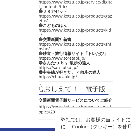
https://www.kotsu.co.jp/service/digita
l_contents/tdr/
🔵ＪＲガゼット
https://www.kotsu.co.jp/products/gaz
ette/
🔵こどものほん
https://www.kotsu.co.jp/products/kid
s/
🔵交通新聞社新書
https://www.kotsu.co.jp/products/shi
nsho/
🔵鉄道・旅行情報サイト「トレたび」
https://www.toretabi.jp/
🔵さんたつ ｂｙ 散歩の達人
https://san-tatsu.jp/
🔵中央線が好きだ。 × 散歩の達人
https://chuosuki.jp/
👆おしえて！ 電子版
交通新聞電子版サービスについてご紹介
https://www.kotsu.co.jp/newspaper_t
opics/2021/post_4048.html
弊社では、お客様の当サイトに
に、 Cookie（クッキー）を