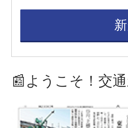
新
📰ようこそ！交