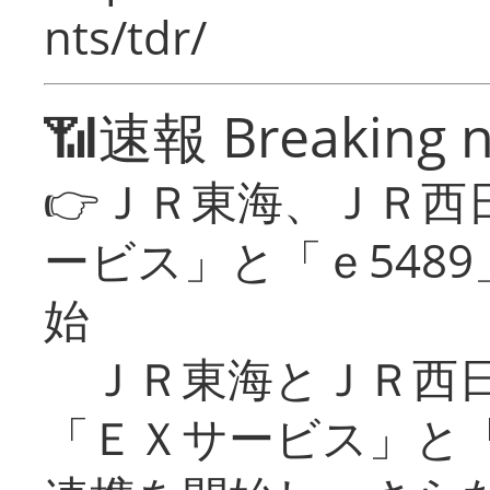
nts/tdr/
📶速報 Breaking 
👉ＪＲ東海、ＪＲ西
ービス」と「ｅ548
始
ＪＲ東海とＪＲ西日
「ＥＸサービス」と「