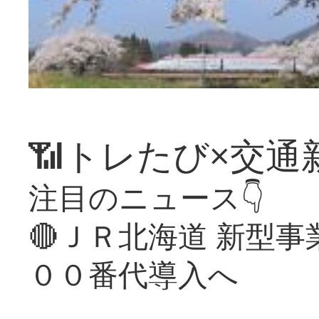
📶トレたび×交通
注目のニュース👇
🔴ＪＲ北海道 新型
００番代導入へ