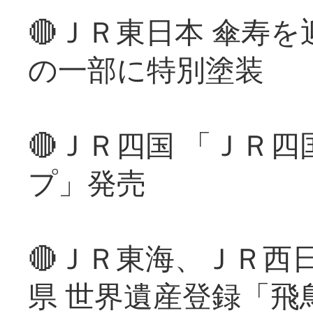
🔴ＪＲ東日本 傘寿
の一部に特別塗装
🔴ＪＲ四国 「ＪＲ
プ」発売
🔴ＪＲ東海、ＪＲ西
県 世界遺産登録「飛