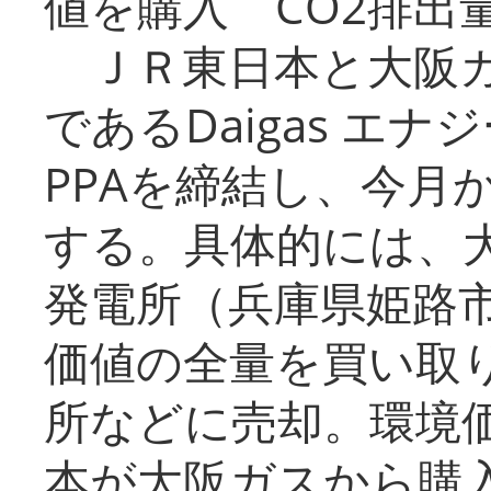
値を購入 CO2排出
ＪＲ東日本と大阪ガ
であるDaigas エ
PPAを締結し、今月
する。具体的には、
発電所（兵庫県姫路
価値の全量を買い取
所などに売却。環境
本が大阪ガスから購