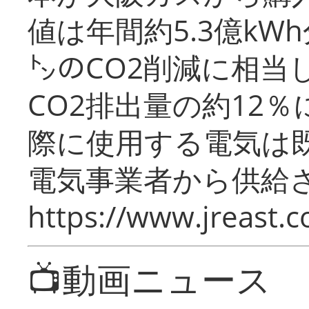
値は年間約5.3億kW
㌧のCO2削減に相当
CO2排出量の約12
際に使用する電気は
電気事業者から供給
https://www.jreast.co
📺動画ニュース