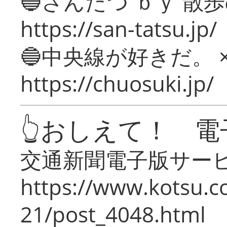
🔵さんたつ ｂｙ 散
https://san-tatsu.jp/
🔵中央線が好きだ。 
https://chuosuki.jp/
👆おしえて！ 電
交通新聞電子版サー
https://www.kotsu.c
21/post_4048.html