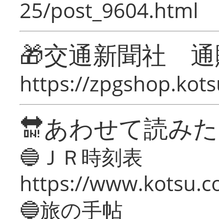
25/post_9604.html
🎁交通新聞社 通
https://zpgshop.kots
🔛あわせて読み
🔵ＪＲ時刻表
https://www.kotsu.co
🔵旅の手帖