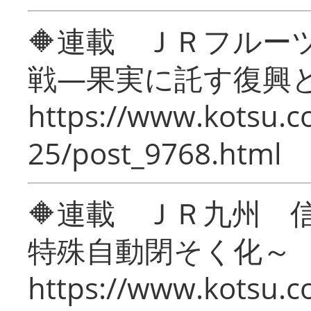
🔶連載 ＪＲフルー
戦―果実に託す復興
https://www.kotsu.c
25/post_9768.html
🔶連載 ＪＲ九州 
特殊自動閉そく化～
https://www.kotsu.c