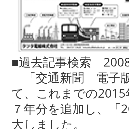
■過去記事検索 20
「交通新聞 電子版
て、これまでの201
７年分を追加し、「2
大しました