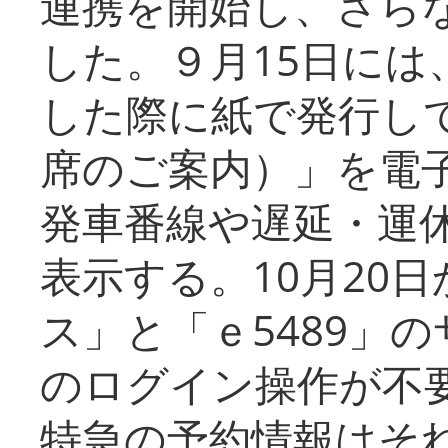
連携を開始し、さら
した。９月15日には
した際に紙で発行し
席のご案内）」を電
発車番線や遅延・運
表示する。10月20
ス」と「ｅ5489」
のログイン操作が不
特急の予約情報はそ