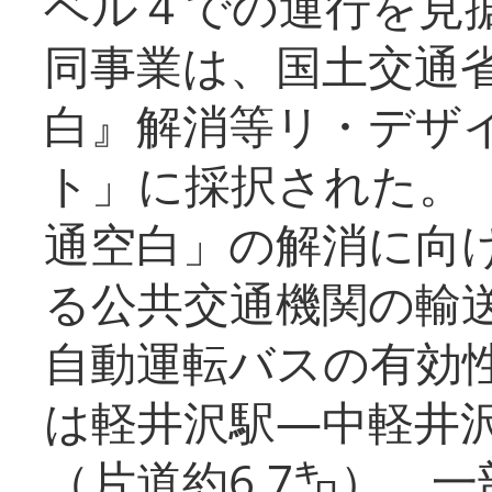
ベル４での運行を見
同事業は、国土交通
白』解消等リ・デザ
ト」に採択された。
通空白」の解消に向
る公共交通機関の輸
自動運転バスの有効
は軽井沢駅―中軽井
（片道約6.7㌔）、