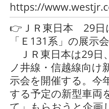
https://www.westjr.c
👉ＪＲ東日本 29
「Ｅ131系」の展示
ＪＲ東日本は29日
ノ井線・信越線向け新
示会を開催する。今
する予定の新型車両
て」もらおうと企画し