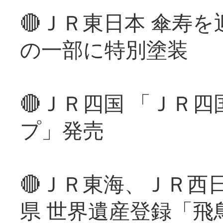
🔴ＪＲ東日本 傘寿
の一部に特別塗装
🔴ＪＲ四国 「ＪＲ
プ」発売
🔴ＪＲ東海、ＪＲ西
県 世界遺産登録「飛