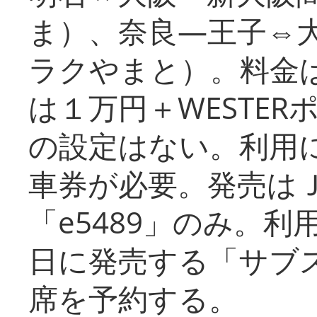
ま）、奈良―王子⇔
ラクやまと）。料金
は１万円＋WESTER
の設定はない。利用
車券が必要。発売は
「e5489」のみ。
日に発売する「サブ
席を予約する。