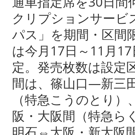
通車指定席を30日間
クリプションサービス
パス」を期間・区間
は今月17日～11月
定。発売枚数は設定
間は、篠山口―新三
（特急こうのとり）
阪・大阪間（特急ら
明石⇔大阪・新大阪