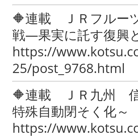
🔶連載 ＪＲフルー
戦―果実に託す復興
https://www.kotsu.c
25/post_9768.html
🔶連載 ＪＲ九州 
特殊自動閉そく化～
https://www.kotsu.c