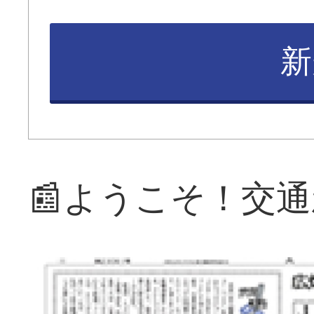
新
📰ようこそ！交