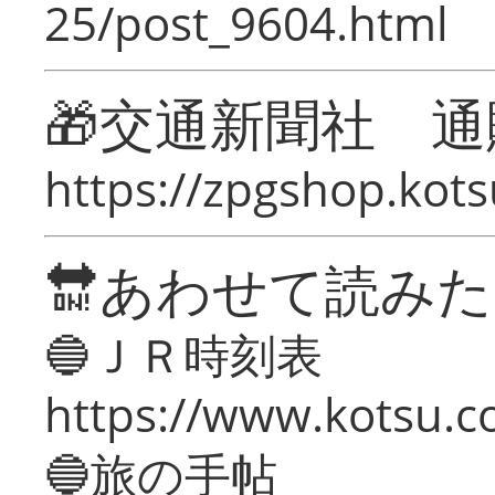
25/post_9604.html
🎁交通新聞社 通
https://zpgshop.kots
🔛あわせて読み
🔵ＪＲ時刻表
https://www.kotsu.co
🔵旅の手帖