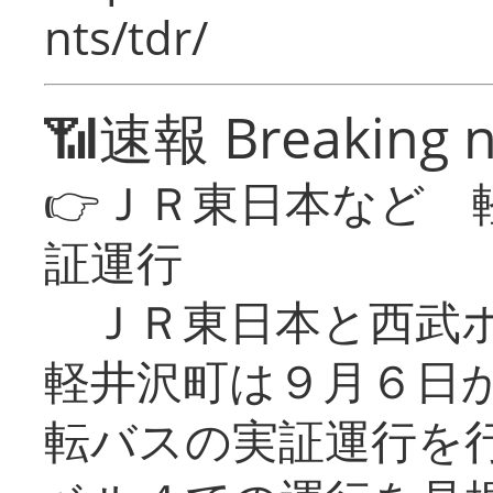
nts/tdr/
📶速報 Breaking 
👉ＪＲ東日本など 
証運行
ＪＲ東日本と西武ホ
軽井沢町は９月６日か
転バスの実証運行を