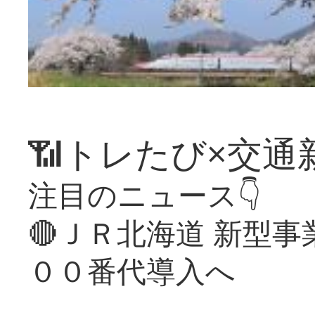
📶トレたび×交通
注目のニュース👇
🔴ＪＲ北海道 新型
００番代導入へ