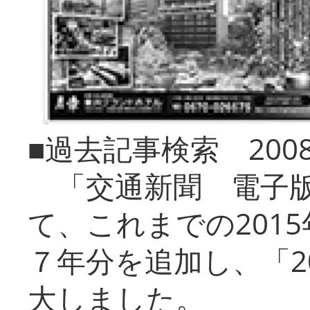
■過去記事検索 20
「交通新聞 電子版
て、これまでの201
７年分を追加し、「2
大しました