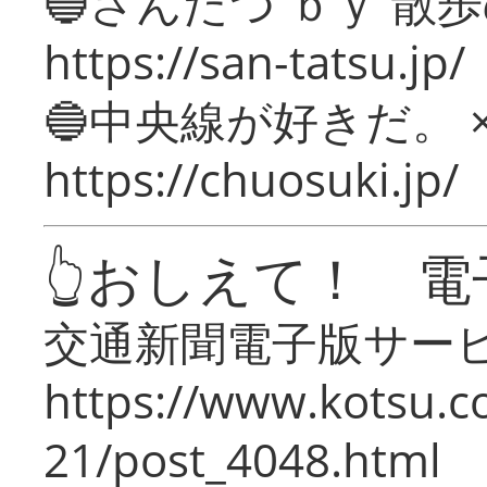
🔵さんたつ ｂｙ 散
https://san-tatsu.jp/
🔵中央線が好きだ。 
https://chuosuki.jp/
👆おしえて！ 電
交通新聞電子版サー
https://www.kotsu.c
21/post_4048.html