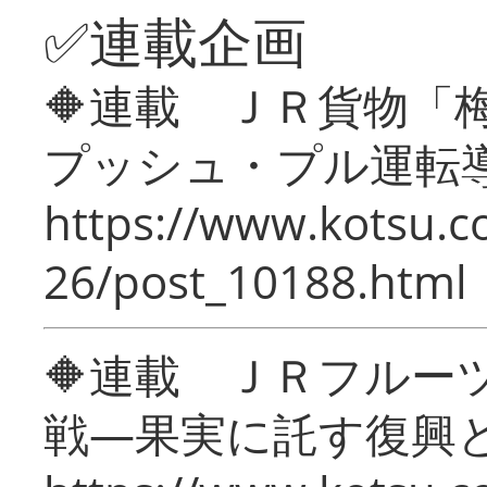
✅連載企画
🔶連載 ＪＲ貨物
プッシュ・プル運転
https://www.kotsu.c
26/post_10188.html
🔶連載 ＪＲフルー
戦―果実に託す復興