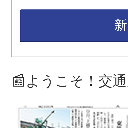
新
📰ようこそ！交