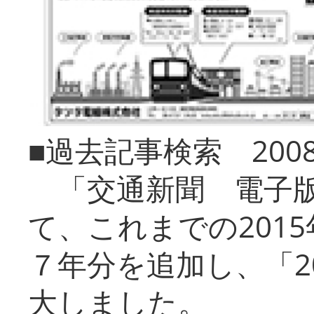
■過去記事検索 20
「交通新聞 電子版
て、これまでの201
７年分を追加し、「2
大しました