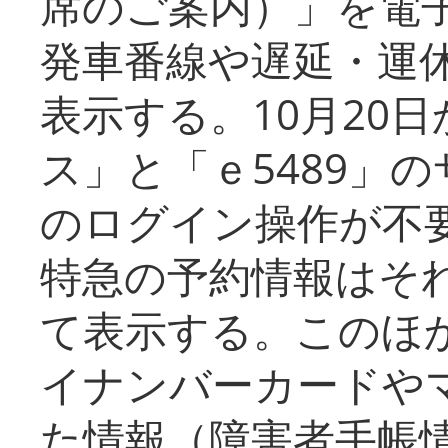
席のご案内）」を電
発車番線や遅延・運
表示する。10月20
ス」と「ｅ5489」
のログイン操作が不
特急の予約情報はそ
て表示する。このほ
イナンバーカードや
た情報（障害者手帳