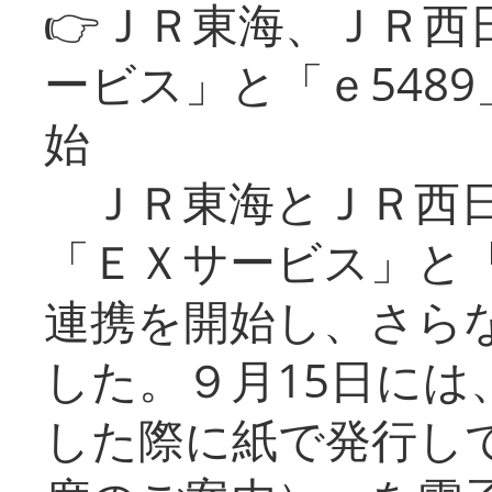
👉ＪＲ東海、ＪＲ西
ービス」と「ｅ548
始
ＪＲ東海とＪＲ西日
「ＥＸサービス」と「
連携を開始し、さら
した。９月15日には
した際に紙で発行し