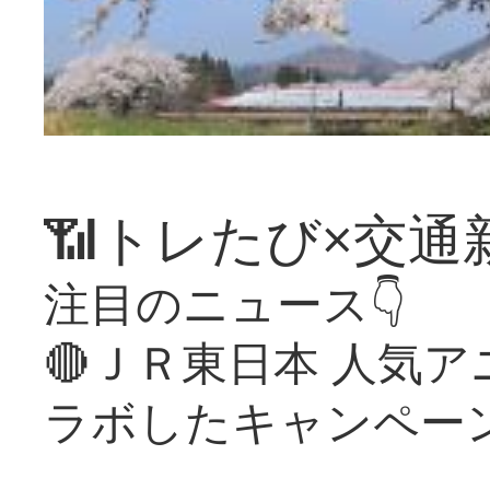
📶トレたび×交通
注目のニュース👇
🔴ＪＲ東日本 人気
ラボしたキャンペー