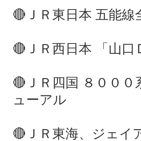
🔴ＪＲ東日本 五能
🔴ＪＲ西日本 「山
🔴ＪＲ四国 ８００
ューアル
🔴ＪＲ東海、ジェイ