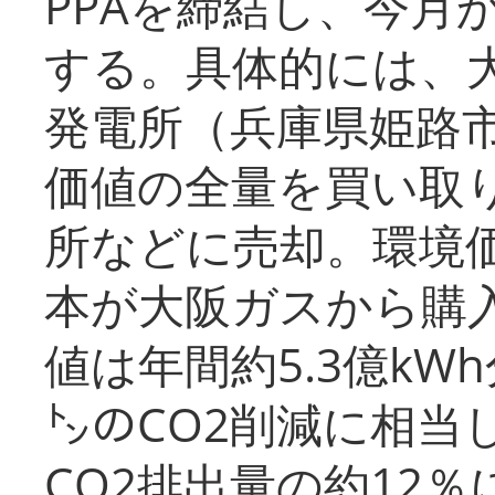
PPAを締結し、今月
する。具体的には、
発電所（兵庫県姫路
価値の全量を買い取
所などに売却。環境
本が大阪ガスから購
値は年間約5.3億kW
㌧のCO2削減に相当
CO2排出量の約12