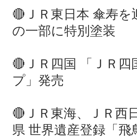
🔴ＪＲ東日本 傘寿
の一部に特別塗装
🔴ＪＲ四国 「ＪＲ
プ」発売
🔴ＪＲ東海、ＪＲ西
県 世界遺産登録「飛