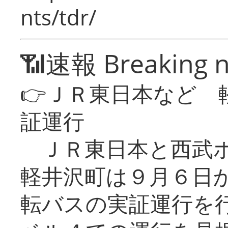
nts/tdr/
📶速報 Breaking 
👉ＪＲ東日本など 
証運行
ＪＲ東日本と西武ホ
軽井沢町は９月６日か
転バスの実証運行を