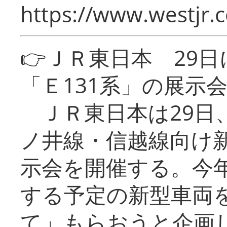
https://www.westjr.c
👉ＪＲ東日本 29
「Ｅ131系」の展示
ＪＲ東日本は29日
ノ井線・信越線向け新
示会を開催する。今
する予定の新型車両
て」もらおうと企画し