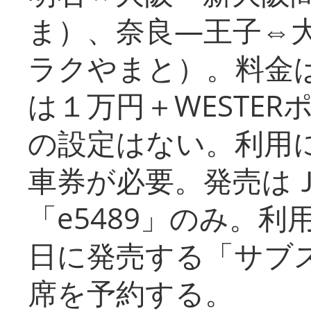
ま）、奈良―王子⇔
ラクやまと）。料金
は１万円＋WESTER
の設定はない。利用
車券が必要。発売は
「e5489」のみ。
日に発売する「サブ
席を予約する。