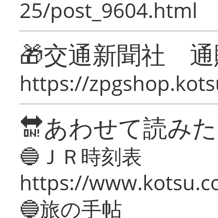
25/post_9604.html
🎁交通新聞社 通
https://zpgshop.kots
🔛あわせて読み
🔵ＪＲ時刻表
https://www.kotsu.co
🔵旅の手帖