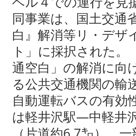
ベル４での運行を見
同事業は、国土交通
白』解消等リ・デザ
ト」に採択された。
通空白」の解消に向
る公共交通機関の輸
自動運転バスの有効
は軽井沢駅―中軽井
（片道約6.7㌔）、