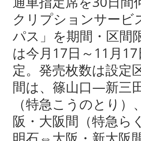
通車指定席を30日間
クリプションサービス
パス」を期間・区間
は今月17日～11月
定。発売枚数は設定
間は、篠山口―新三
（特急こうのとり）
阪・大阪間（特急ら
明石⇔大阪・新大阪