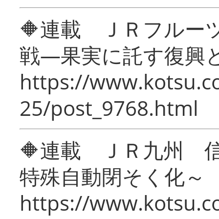
🔶連載 ＪＲフルー
戦―果実に託す復興
https://www.kotsu.c
25/post_9768.html
🔶連載 ＪＲ九州 
特殊自動閉そく化～
https://www.kotsu.c