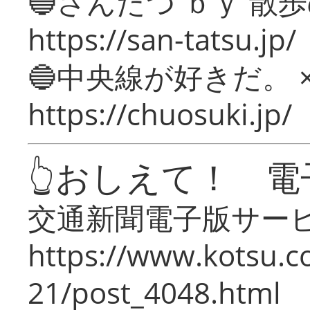
🔵さんたつ ｂｙ 散
https://san-tatsu.jp/
🔵中央線が好きだ。 
https://chuosuki.jp/
👆おしえて！ 電
交通新聞電子版サー
https://www.kotsu.c
21/post_4048.html