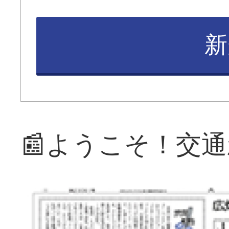
新
📰ようこそ！交