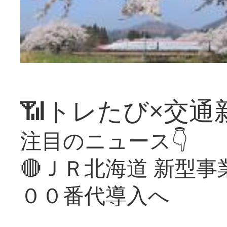
📶トレたび×交通
注目のニュース👇
🔴ＪＲ北海道 新型
００番代導入へ