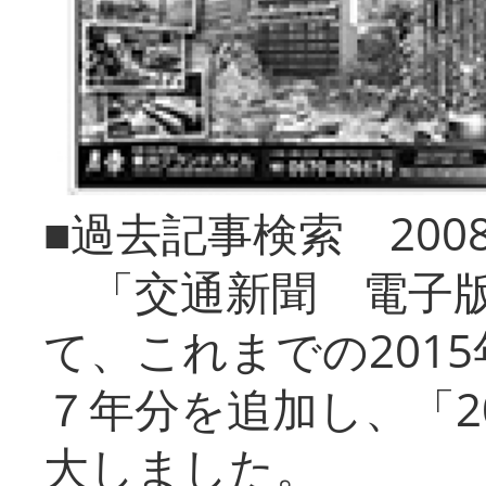
■過去記事検索 20
「交通新聞 電子版
て、これまでの201
７年分を追加し、「2
大しました