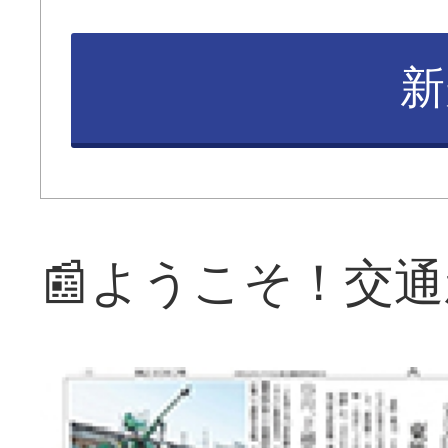
新
📰ようこそ！交