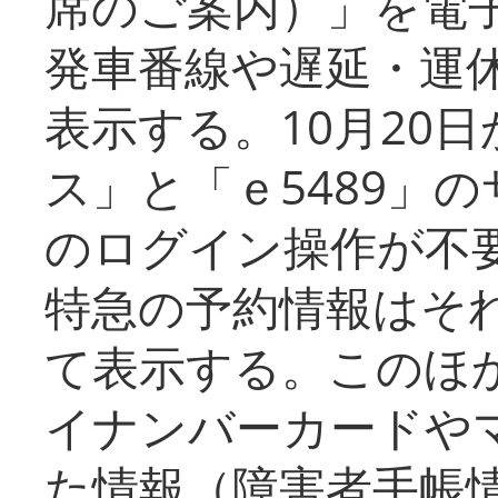
席のご案内）」を電
発車番線や遅延・運
表示する。10月20
ス」と「ｅ5489」
のログイン操作が不
特急の予約情報はそ
て表示する。このほ
イナンバーカードや
た情報（障害者手帳