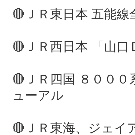
🔴ＪＲ東日本 五能
🔴ＪＲ西日本 「山
🔴ＪＲ四国 ８００
ューアル
🔴ＪＲ東海、ジェイ