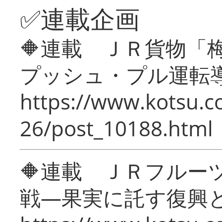
✅連載企画
🔶連載 ＪＲ貨物
プッシュ・プル運転
https://www.kotsu.c
26/post_10188.html
🔶連載 ＪＲフルー
戦―果実に託す復興