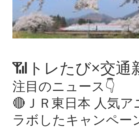
📶トレたび×交通
注目のニュース👇
🔴ＪＲ東日本 人気
ラボしたキャンペー