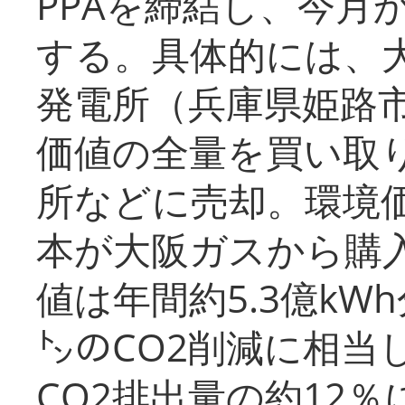
PPAを締結し、今月
する。具体的には、
発電所（兵庫県姫路
価値の全量を買い取
所などに売却。環境
本が大阪ガスから購
値は年間約5.3億kW
㌧のCO2削減に相当
CO2排出量の約12