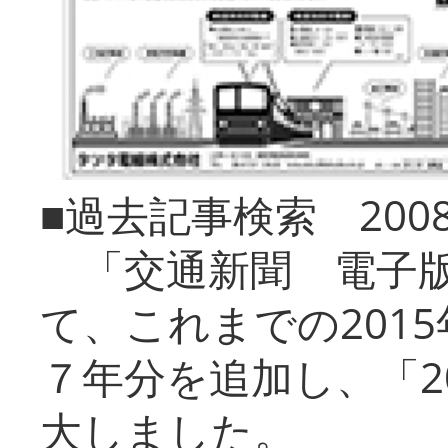
■過去記事検索 20
「交通新聞 電子版
て、これまでの201
７年分を追加し、「2
大しました