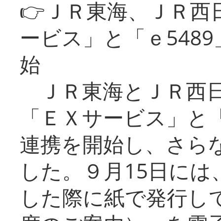
👉ＪＲ東海、ＪＲ西
ービス」と「ｅ548
始
ＪＲ東海とＪＲ西日
「ＥＸサービス」と「
連携を開始し、さら
した。９月15日には
した際に紙で発行し