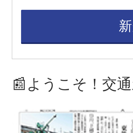
新
📰ようこそ！交