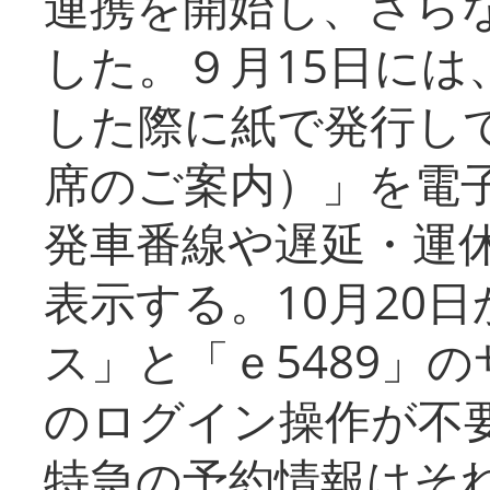
連携を開始し、さら
した。９月15日には
した際に紙で発行し
席のご案内）」を電
発車番線や遅延・運
表示する。10月20
ス」と「ｅ5489」
のログイン操作が不
特急の予約情報はそ