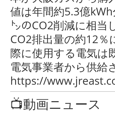
値は年間約5.3億kW
㌧のCO2削減に相当
CO2排出量の約12
際に使用する電気は
電気事業者から供給
https://www.jreast.co
📺動画ニュース