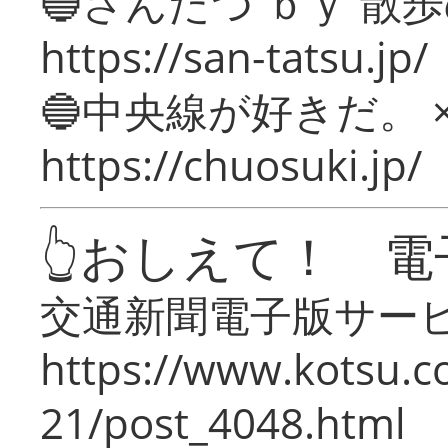
🔵さんたつ ｂｙ 散
https://san-tatsu.jp/
🔵中央線が好きだ。 
https://chuosuki.jp/
👆おしえて！ 電
交通新聞電子版サー
https://www.kotsu.c
21/post_4048.html