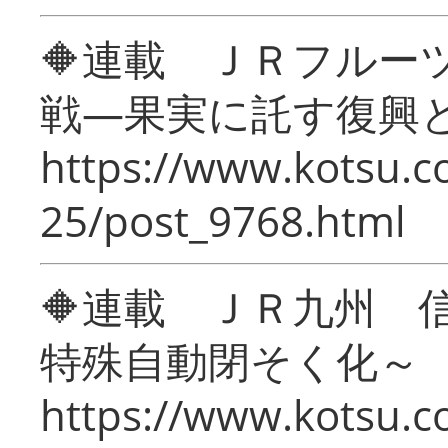
🔶連載 ＪＲフルー
戦―果実に託す復興
https://www.kotsu.c
25/post_9768.html
🔶連載 ＪＲ九州 
特殊自動閉そく化～
https://www.kotsu.c