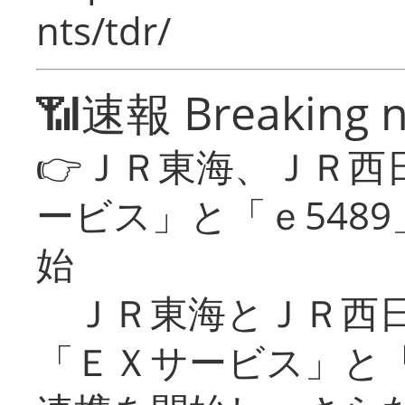
nts/tdr/
📶速報 Breaking 
👉ＪＲ東海、ＪＲ西
ービス」と「ｅ548
始
ＪＲ東海とＪＲ西日
「ＥＸサービス」と「