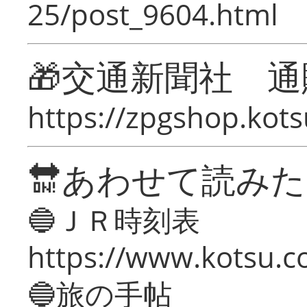
25/post_9604.html
🎁交通新聞社 通
https://zpgshop.kots
🔛あわせて読み
🔵ＪＲ時刻表
https://www.kotsu.co
🔵旅の手帖