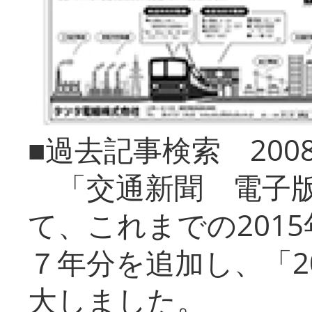
■過去記事検索 20
「交通新聞 電子版
て、これまでの201
７年分を追加し、「2
大しました