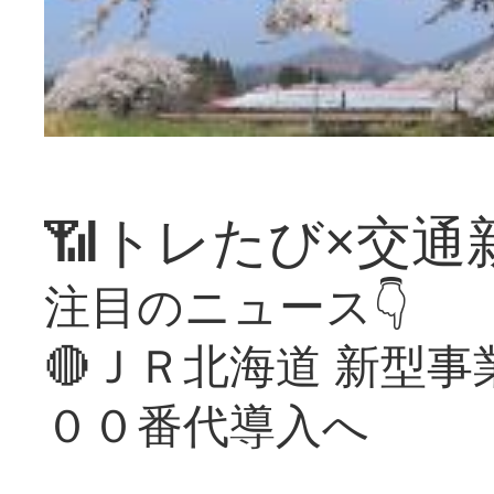
📶トレたび×交通
注目のニュース👇
🔴ＪＲ北海道 新型
００番代導入へ