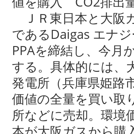
値を購入 CO2排出
ＪＲ東日本と大阪ガ
であるDaigas エ
PPAを締結し、今月
する。具体的には、
発電所（兵庫県姫路
価値の全量を買い取
所などに売却。環境
本が大阪ガスから購