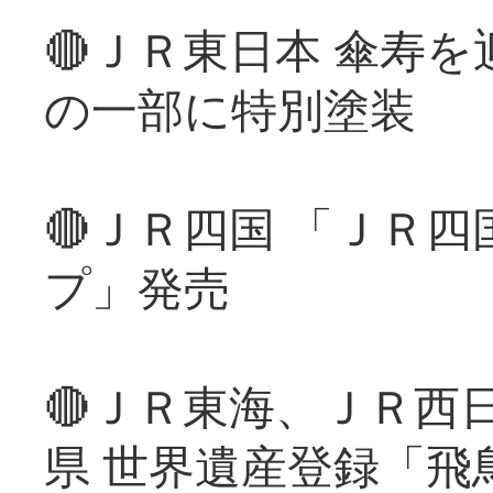
🔴ＪＲ東日本 傘寿
の一部に特別塗装
🔴ＪＲ四国 「ＪＲ
プ」発売
🔴ＪＲ東海、ＪＲ西
県 世界遺産登録「飛