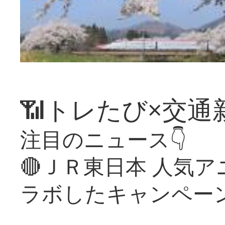
📶トレたび×交通
注目のニュース👇
🔴ＪＲ東日本 人気
ラボしたキャンペー