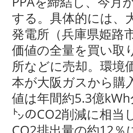
PPAを締結し、今月
する。具体的には、
発電所（兵庫県姫路
価値の全量を買い取
所などに売却。環境
本が大阪ガスから購
値は年間約5.3億kW
㌧のCO2削減に相当
CO2排出量の約12