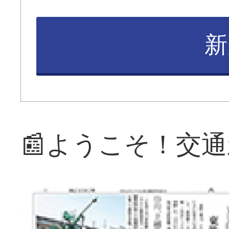
新
📰ようこそ！交