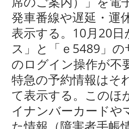
席のご案内）」を電
発車番線や遅延・運
表示する。10月20
ス」と「ｅ5489」
のログイン操作が不
特急の予約情報はそ
て表示する。このほ
イナンバーカードや
た情報（障害者手帳