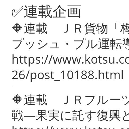
✅連載企画
🔶連載 ＪＲ貨物
プッシュ・プル運転
https://www.kotsu.c
26/post_10188.html
🔶連載 ＪＲフルー
戦―果実に託す復興