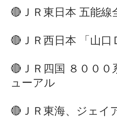
🔴ＪＲ東日本 五能
🔴ＪＲ西日本 「山
🔴ＪＲ四国 ８００
ューアル
🔴ＪＲ東海、ジェイ