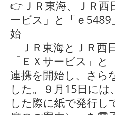
👉ＪＲ東海、ＪＲ西
ービス」と「ｅ548
始
ＪＲ東海とＪＲ西日
「ＥＸサービス」と「
連携を開始し、さら
した。９月15日には
した際に紙で発行し