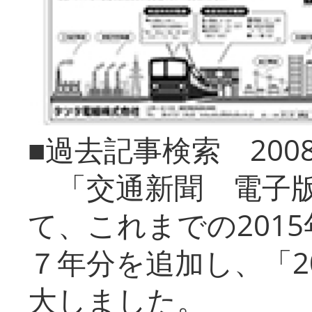
■過去記事検索 20
「交通新聞 電子版
て、これまでの201
７年分を追加し、「2
大しました