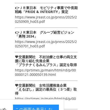
👉ＪＲ東日本 モビリティ事業で中長期
戦略「PRIDE & INTEGRITY」策定
https://www.jreast.co.jp/press/2025/2
0250909_ho03.pdf
👉ＪＲ東日本 グループ経営ビジョン
「勇翔 2034」
https://www.jreast.co.jp/press/2025/2
0250701_ho03.pdf
💖交通新聞社 不妊治療と仕事の両立支
援に取り組む先進企業
「プラチナくるみんプラス」認定を取得
https://prtimes.jp/main/html/rd/p/00
0000121.000050139.html
💖交通新聞社 女性活躍推進企業
「えるぼし」認定の最高位（３つ星）取
得
https://prtimes.jp/main/html/rd/p/00
0000105.000050139.html
ため
この画面を表示しな