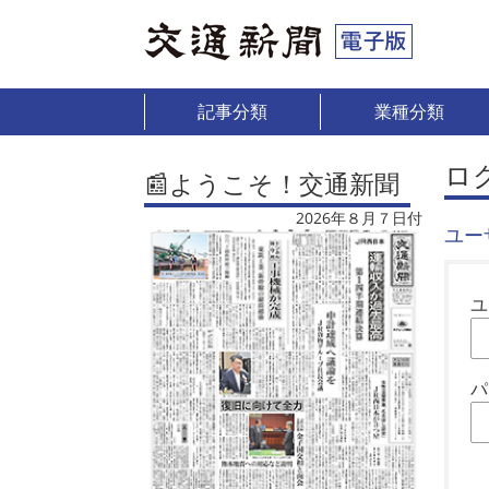
記事分類
業種分類
ロ
📰ようこそ！交通新聞
2026年８月７日付
ユー
ユ
パ