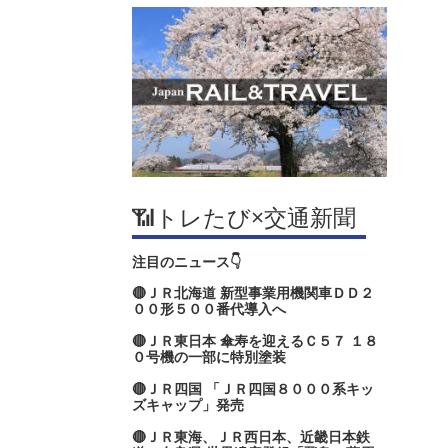
📶トレたび×交通新聞
注目のニュース👇
🔴ＪＲ北海道 新型事業用機関車ＤＤ２
００形５００番代導入へ
🔴ＪＲ東日本 傘寿を迎えるＣ５７ １８
０号機の一部に特別塗装
🔴ＪＲ四国 「ＪＲ四国８０００系キッ
ズキャップ」発売
🔴ＪＲ東海、ＪＲ西日本、近畿日本鉄