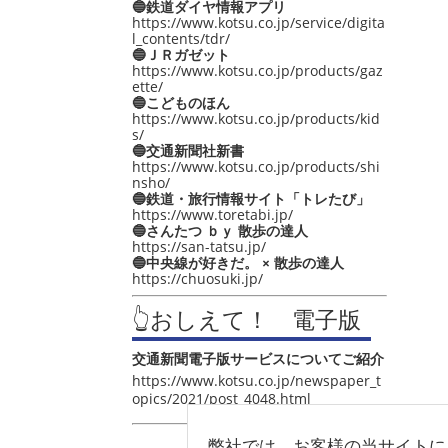
🔵鉄道ダイヤ情報アプリ
https://www.kotsu.co.jp/service/digita
l_contents/tdr/
🔵ＪＲガゼット
https://www.kotsu.co.jp/products/gaz
ette/
🔵こどものほん
https://www.kotsu.co.jp/products/kid
s/
🔵交通新聞社新書
https://www.kotsu.co.jp/products/shi
nsho/
🔵鉄道・旅行情報サイト「トレたび」
https://www.toretabi.jp/
🔵さんたつ ｂｙ 散歩の達人
https://san-tatsu.jp/
🔵中央線が好きだ。 × 散歩の達人
https://chuosuki.jp/
👆おしえて！ 電子版
交通新聞電子版サービスについてご紹介
https://www.kotsu.co.jp/newspaper_t
opics/2021/post_4048.html
弊社では、お客様の当サイトに