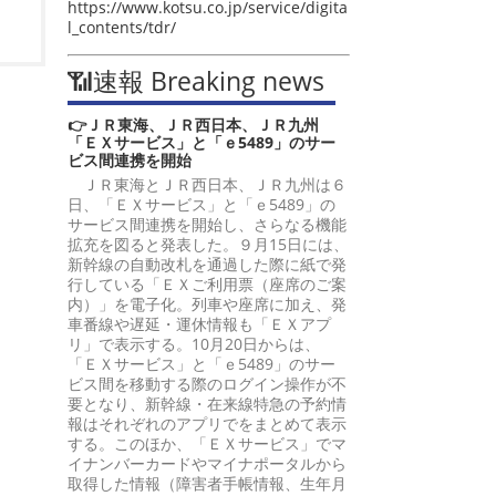
https://www.kotsu.co.jp/service/digita
l_contents/tdr/
📶速報 Breaking news
👉ＪＲ東海、ＪＲ西日本、ＪＲ九州
「ＥＸサービス」と「ｅ5489」のサー
ビス間連携を開始
ＪＲ東海とＪＲ西日本、ＪＲ九州は６
日、「ＥＸサービス」と「ｅ5489」の
サービス間連携を開始し、さらなる機能
拡充を図ると発表した。９月15日には、
新幹線の自動改札を通過した際に紙で発
行している「ＥＸご利用票（座席のご案
内）」を電子化。列車や座席に加え、発
車番線や遅延・運休情報も「ＥＸアプ
リ」で表示する。10月20日からは、
「ＥＸサービス」と「ｅ5489」のサー
ビス間を移動する際のログイン操作が不
要となり、新幹線・在来線特急の予約情
報はそれぞれのアプリでをまとめて表示
する。このほか、「ＥＸサービス」でマ
イナンバーカードやマイナポータルから
取得した情報（障害者手帳情報、生年月