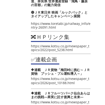
道、奈良県 世界遺産登録「飛鳥・藤原
の宮都」の魅力発信
🔴ＪＲ東日本 映画「ルックバック」と
タイアップしたキャンペーン展開
https://www.toretabi.jp/railway_info/e
ntry-26091.html
🔀ＨＰリンク集
https://www.kotsu.co.jp/newspaper_t
opics/2022/post_5238.html
✅連載企画
🔶連載 ＪＲ貨物「梅田峠に挑む～ＪＲ
貨物 プッシュ・プル運転導入～」
https://www.kotsu.co.jp/newspaper_t
opics/2026/post_10188.html
🔶連載 ＪＲフルーツパーク仙台あらは
まの挑戦―果実に託す復興と未来―
https://www.kotsu.co.jp/newspaper_t