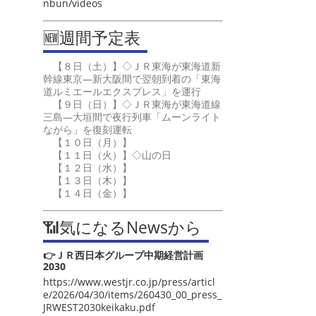
nbun/videos
🆕週間予定表
【８日（土）】◇ＪＲ東海が東海道新
幹線東京―新大阪間で翌朝到着の「東海
道ルミエールエクスプレス」を運行
【９日（日）】◇ＪＲ東海が東海道線
三島―大垣間で夜行列車「ムーンライト
ながら」を復刻運転
【１０日（月）】
【１１日（火）】◇山の日
【１２日（水）】
【１３日（木）】
【１４日（金）】
📶気になるNewsから
👉ＪＲ西日本グループ中期経営計画
2030
https://www.westjr.co.jp/press/articl
e/2026/04/30/items/260430_00_press_
JRWEST2030keikaku.pdf