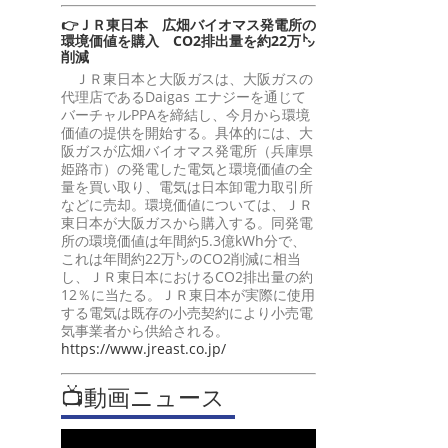
👉ＪＲ東日本 広畑バイオマス発電所の
環境価値を購入 CO2排出量を約22万㌧
削減
ＪＲ東日本と大阪ガスは、大阪ガスの
代理店であるDaigas エナジーを通じて
バーチャルPPAを締結し、今月から環境
価値の提供を開始する。具体的には、大
阪ガスが広畑バイオマス発電所（兵庫県
姫路市）の発電した電気と環境価値の全
量を買い取り、電気は日本卸電力取引所
などに売却。環境価値については、ＪＲ
東日本が大阪ガスから購入する。同発電
所の環境価値は年間約5.3億kWh分で、
これは年間約22万㌧のCO2削減に相当
し、ＪＲ東日本におけるCO2排出量の約
12％に当たる。ＪＲ東日本が実際に使用
する電気は既存の小売契約により小売電
気事業者から供給される。
https://www.jreast.co.jp/
📺動画ニュース