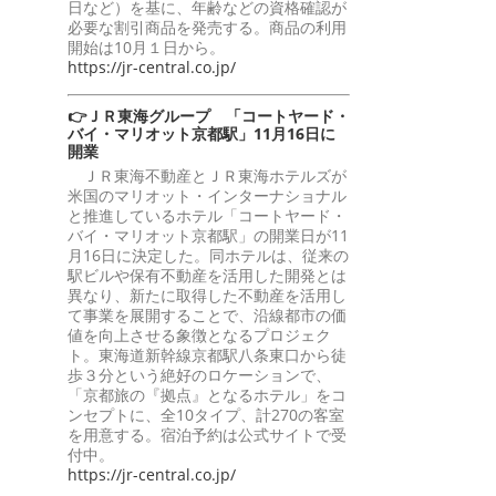
日など）を基に、年齢などの資格確認が
必要な割引商品を発売する。商品の利用
開始は10月１日から。
https://jr-central.co.jp/
👉ＪＲ東海グループ 「コートヤード・
バイ・マリオット京都駅」11月16日に
開業
ＪＲ東海不動産とＪＲ東海ホテルズが
米国のマリオット・インターナショナル
と推進しているホテル「コートヤード・
バイ・マリオット京都駅」の開業日が11
月16日に決定した。同ホテルは、従来の
駅ビルや保有不動産を活用した開発とは
異なり、新たに取得した不動産を活用し
て事業を展開することで、沿線都市の価
値を向上させる象徴となるプロジェク
ト。東海道新幹線京都駅八条東口から徒
歩３分という絶好のロケーションで、
「京都旅の『拠点』となるホテル」をコ
ンセプトに、全10タイプ、計270の客室
を用意する。宿泊予約は公式サイトで受
付中。
https://jr-central.co.jp/