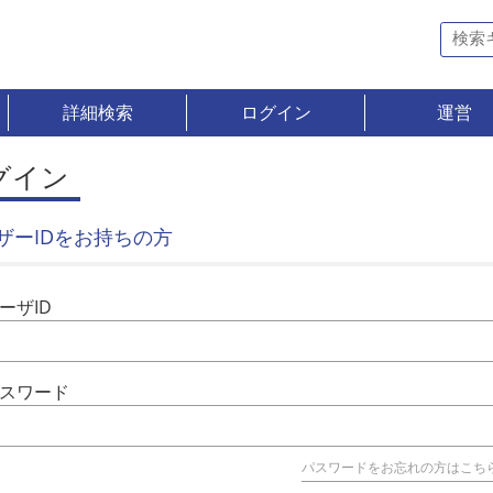
詳細検索
ログイン
運営
グイン
ザーIDをお持ちの方
ーザID
スワード
パスワードをお忘れの方はこち