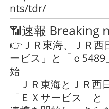
nts/tdr/
📶速報 Breaking 
👉ＪＲ東海、ＪＲ西
ービス」と「ｅ548
始
ＪＲ東海とＪＲ西日
「ＥＸサービス」と「