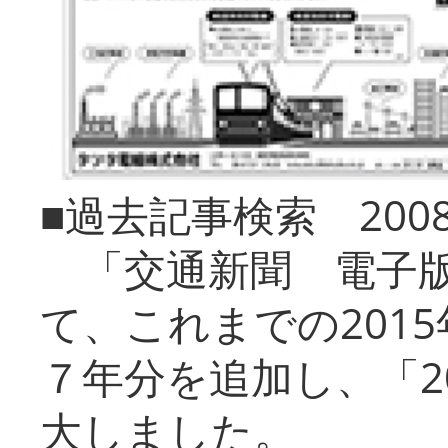
■過去記事検索 20
「交通新聞 電子版
て、これまでの201
７年分を追加し、「2
大しました