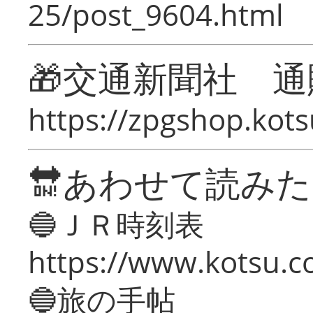
25/post_9604.html
🎁交通新聞社 通
https://zpgshop.kots
🔛あわせて読み
🔵ＪＲ時刻表
https://www.kotsu.co
🔵旅の手帖