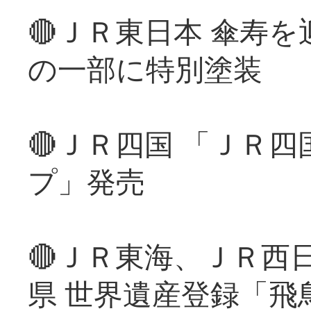
🔴ＪＲ東日本 傘寿
の一部に特別塗装
🔴ＪＲ四国 「ＪＲ
プ」発売
🔴ＪＲ東海、ＪＲ西
県 世界遺産登録「飛