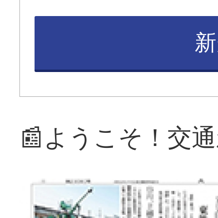
新
📰ようこそ！交