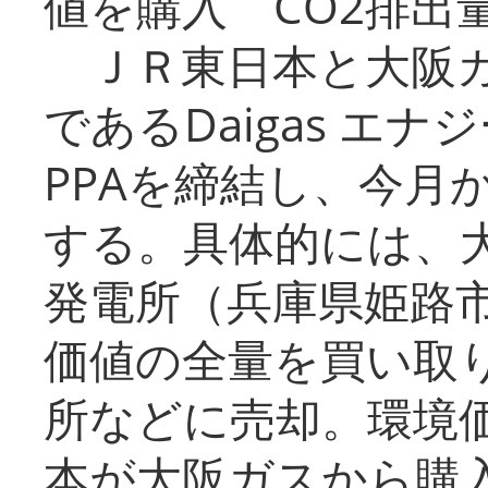
値を購入 CO2排出
ＪＲ東日本と大阪ガ
であるDaigas エ
PPAを締結し、今月
する。具体的には、
発電所（兵庫県姫路
価値の全量を買い取
所などに売却。環境
本が大阪ガスから購