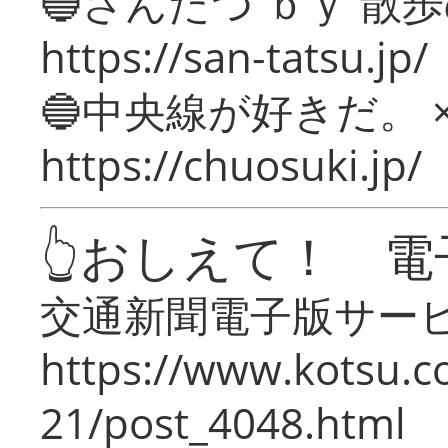
🔵さんたつ ｂｙ 散
https://san-tatsu.jp/
🔵中央線が好きだ。 
https://chuosuki.jp/
👆おしえて！ 電
交通新聞電子版サー
https://www.kotsu.c
21/post_4048.html