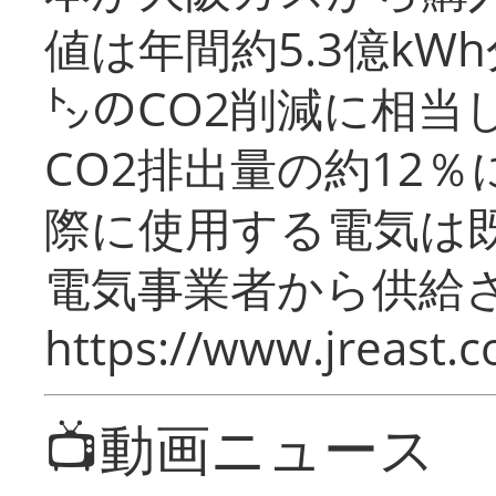
値は年間約5.3億kW
㌧のCO2削減に相当
CO2排出量の約12
際に使用する電気は
電気事業者から供給
https://www.jreast.co
📺動画ニュース