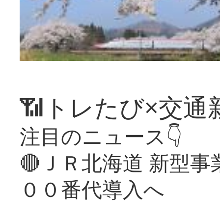
📶トレたび×交通
注目のニュース👇
🔴ＪＲ北海道 新型
００番代導入へ