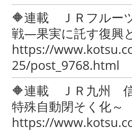
🔶連載 ＪＲフルー
戦―果実に託す復興
https://www.kotsu.c
25/post_9768.html
🔶連載 ＪＲ九州 
特殊自動閉そく化～
https://www.kotsu.c