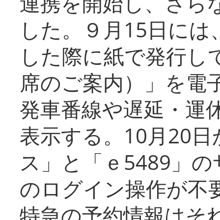
連携を開始し、さら
した。９月15日には
した際に紙で発行し
席のご案内）」を電
発車番線や遅延・運
表示する。10月20
ス」と「ｅ5489」
のログイン操作が不
特急の予約情報はそ