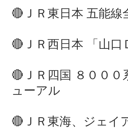
🔴ＪＲ東日本 五能
🔴ＪＲ西日本 「山
🔴ＪＲ四国 ８００
ューアル
🔴ＪＲ東海、ジェイ