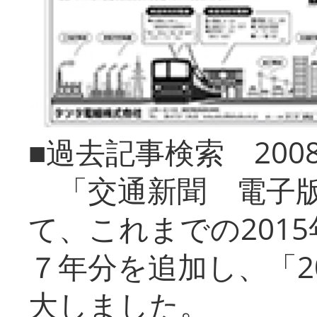
■過去記事検索 20
「交通新聞 電子版
て、これまでの201
７年分を追加し、「2
大しました