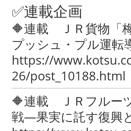
✅連載企画
🔶連載 ＪＲ貨物
プッシュ・プル運転
https://www.kotsu.c
26/post_10188.html
🔶連載 ＪＲフルー
戦―果実に託す復興