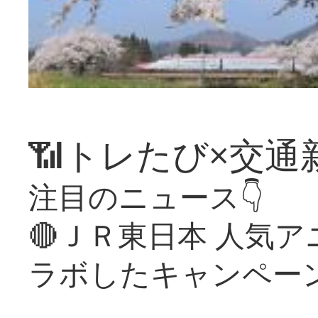
📶トレたび×交通
注目のニュース👇
🔴ＪＲ東日本 人気
ラボしたキャンペー