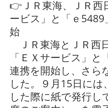
👉ＪＲ東海、ＪＲ西
ービス」と「ｅ548
始
ＪＲ東海とＪＲ西日
「ＥＸサービス」と「
連携を開始し、さら
した。９月15日には
した際に紙で発行し