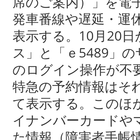
席のご案内）」を電
発車番線や遅延・運
表示する。10月20
ス」と「ｅ5489」
のログイン操作が不
特急の予約情報はそ
て表示する。このほ
イナンバーカードや
た情報（障害者手帳