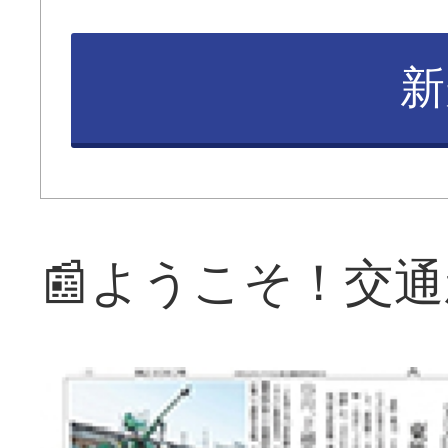
新
📰ようこそ！交