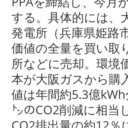
PPAを締結し、今月
する。具体的には、
発電所（兵庫県姫路
価値の全量を買い取
所などに売却。環境
本が大阪ガスから購
値は年間約5.3億kW
㌧のCO2削減に相当
CO2排出量の約12