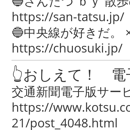
🔵さんたつ ｂｙ 散
https://san-tatsu.jp/
🔵中央線が好きだ。 
https://chuosuki.jp/
👆おしえて！ 電
交通新聞電子版サー
https://www.kotsu.c
21/post_4048.html