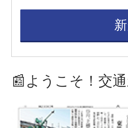
新
📰ようこそ！交