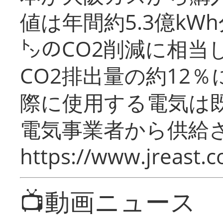
値は年間約5.3億kW
㌧のCO2削減に相当
CO2排出量の約12
際に使用する電気は
電気事業者から供給
https://www.jreast.co
📺動画ニュース