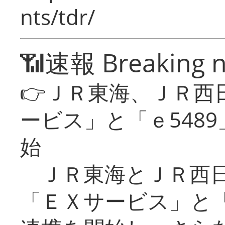
nts/tdr/
📶速報 Breaking 
👉ＪＲ東海、ＪＲ西
ービス」と「ｅ548
始
ＪＲ東海とＪＲ西日
「ＥＸサービス」と「