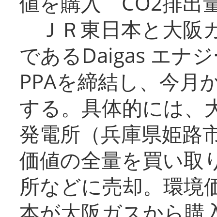
値を購入 CO2排出
ＪＲ東日本と大阪ガ
であるDaigas エ
PPAを締結し、今月
する。具体的には、
発電所（兵庫県姫路
価値の全量を買い取
所などに売却。環境
本が大阪ガスから購