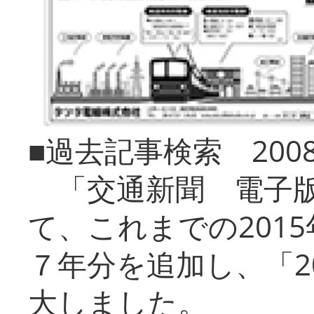
■過去記事検索 20
「交通新聞 電子版
て、これまでの201
７年分を追加し、「2
大しました