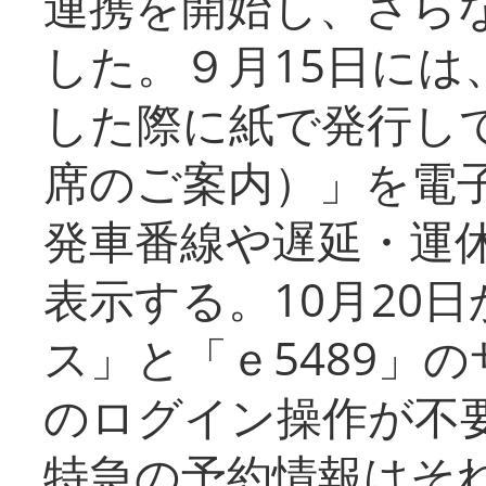
連携を開始し、さら
した。９月15日には
した際に紙で発行し
席のご案内）」を電
発車番線や遅延・運
表示する。10月20
ス」と「ｅ5489」
のログイン操作が不
特急の予約情報はそ