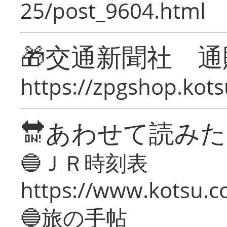
25/post_9604.html
🎁交通新聞社 通
https://zpgshop.kots
🔛あわせて読み
🔵ＪＲ時刻表
https://www.kotsu.co
🔵旅の手帖