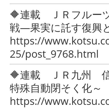
🔶連載 ＪＲフルー
戦―果実に託す復興
https://www.kotsu.c
25/post_9768.html
🔶連載 ＪＲ九州 
特殊自動閉そく化～
https://www.kotsu.c