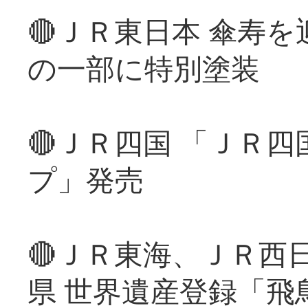
🔴ＪＲ東日本 傘寿
の一部に特別塗装
🔴ＪＲ四国 「ＪＲ
プ」発売
🔴ＪＲ東海、ＪＲ西
県 世界遺産登録「飛