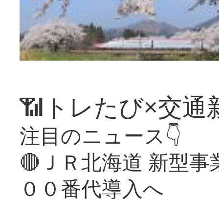
📶トレたび×交通
注目のニュース👇
🔴ＪＲ北海道 新型
００番代導入へ