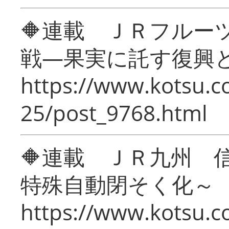
🔶連載 ＪＲフルー
戦―果実に託す復興
https://www.kotsu.c
25/post_9768.html
🔶連載 ＪＲ九州 
特殊自動閉そく化～
https://www.kotsu.c