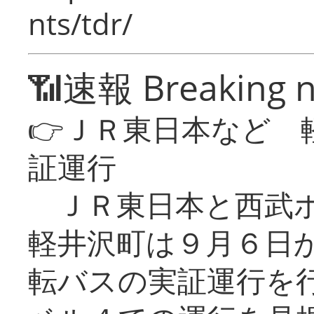
nts/tdr/
📶速報 Breaking 
👉ＪＲ東日本など 
証運行
ＪＲ東日本と西武ホ
軽井沢町は９月６日か
転バスの実証運行を