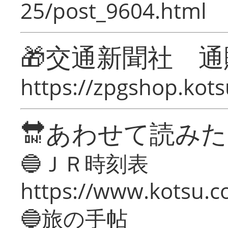
25/post_9604.html
🎁交通新聞社 通
https://zpgshop.kots
🔛あわせて読み
🔵ＪＲ時刻表
https://www.kotsu.co
🔵旅の手帖