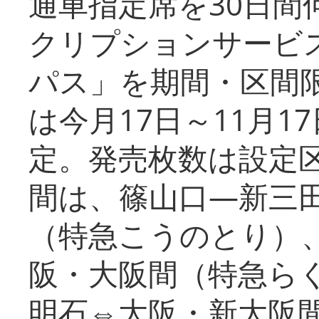
通車指定席を30日間
クリプションサービス
パス」を期間・区間
は今月17日～11月
定。発売枚数は設定
間は、篠山口―新三
（特急こうのとり）
阪・大阪間（特急ら
明石⇔大阪・新大阪