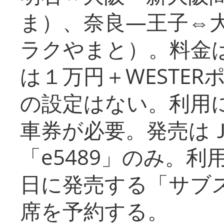
ま）、奈良―王子⇔
ラクやまと）。料金
は１万円＋WESTER
の設定はない。利用
車券が必要。発売は
「e5489」のみ。
日に発売する「サブ
席を予約する。