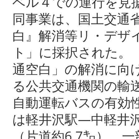
ベル４での運行を見
同事業は、国土交通
白』解消等リ・デザ
ト」に採択された。
通空白」の解消に向
る公共交通機関の輸
自動運転バスの有効
は軽井沢駅―中軽井
（片道約6.7㌔）、