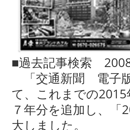
■過去記事検索 20
「交通新聞 電子版
て、これまでの201
７年分を追加し、「2
大しました