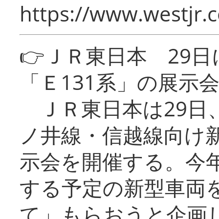
https://www.westjr.c
👉ＪＲ東日本 29
「Ｅ131系」の展示
ＪＲ東日本は29日
ノ井線・信越線向け新
示会を開催する。今
する予定の新型車両
て」もらおうと企画し