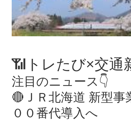
📶トレたび×交通
注目のニュース👇
🔴ＪＲ北海道 新型
００番代導入へ