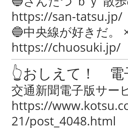
🔵さんたつ ｂｙ 散
https://san-tatsu.jp/
🔵中央線が好きだ。 
https://chuosuki.jp/
👆おしえて！ 電
交通新聞電子版サー
https://www.kotsu.c
21/post_4048.html