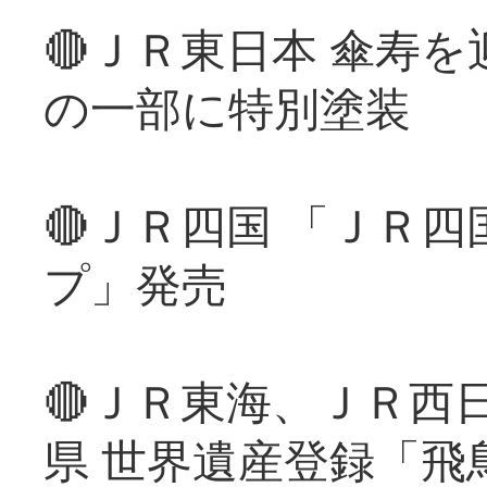
🔴ＪＲ東日本 傘寿
の一部に特別塗装
🔴ＪＲ四国 「ＪＲ
プ」発売
🔴ＪＲ東海、ＪＲ西
県 世界遺産登録「飛