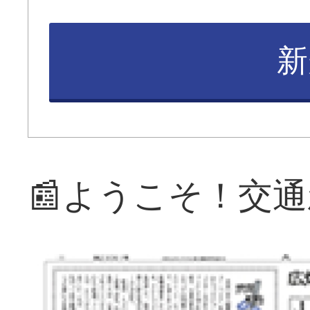
新
📰ようこそ！交