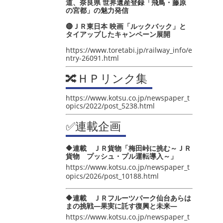
道、奈良県 世界遺産登録「飛鳥・藤原
の宮都」の魅力発信
🔴ＪＲ東日本 映画「ルックバック」と
タイアップしたキャンペーン展開
https://www.toretabi.jp/railway_info/e
ntry-26091.html
🔀ＨＰリンク集
https://www.kotsu.co.jp/newspaper_t
opics/2022/post_5238.html
✅連載企画
🔶連載 ＪＲ貨物「梅田峠に挑む～ＪＲ
貨物 プッシュ・プル運転導入～」
https://www.kotsu.co.jp/newspaper_t
opics/2026/post_10188.html
🔶連載 ＪＲフルーツパーク仙台あらは
まの挑戦―果実に託す復興と未来―
https://www.kotsu.co.jp/newspaper_t