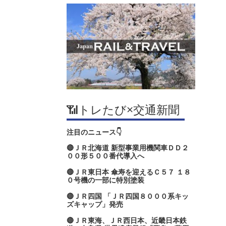
📶トレたび×交通新聞
注目のニュース👇
🔴ＪＲ北海道 新型事業用機関車ＤＤ２
００形５００番代導入へ
🔴ＪＲ東日本 傘寿を迎えるＣ５７ １８
０号機の一部に特別塗装
🔴ＪＲ四国 「ＪＲ四国８０００系キッ
ズキャップ」発売
🔴ＪＲ東海、ＪＲ西日本、近畿日本鉄