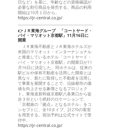
日など）を基に、年齢などの資格確認が
必要な割引商品を発売する。商品の利用
開始は10月１日から。
https://jr-central.co.jp/
👉ＪＲ東海グループ 「コートヤード・
バイ・マリオット京都駅」11月16日に
開業
ＪＲ東海不動産とＪＲ東海ホテルズが
米国のマリオット・インターナショナル
と推進しているホテル「コートヤード・
バイ・マリオット京都駅」の開業日が11
月16日に決定した。同ホテルは、従来の
駅ビルや保有不動産を活用した開発とは
異なり、新たに取得した不動産を活用し
て事業を展開することで、沿線都市の価
値を向上させる象徴となるプロジェク
ト。東海道新幹線京都駅八条東口から徒
歩３分という絶好のロケーションで、
「京都旅の『拠点』となるホテル」をコ
ンセプトに、全10タイプ、計270の客室
を用意する。宿泊予約は公式サイトで受
付中。
https://jr-central.co.jp/