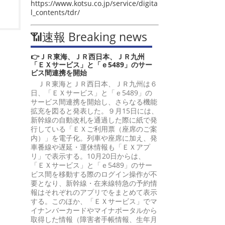
https://www.kotsu.co.jp/service/digita
l_contents/tdr/
📶速報 Breaking news
👉ＪＲ東海、ＪＲ西日本、ＪＲ九州
「ＥＸサービス」と「ｅ5489」のサー
ビス間連携を開始
ＪＲ東海とＪＲ西日本、ＪＲ九州は６
日、「ＥＸサービス」と「ｅ5489」の
サービス間連携を開始し、さらなる機能
拡充を図ると発表した。９月15日には、
新幹線の自動改札を通過した際に紙で発
行している「ＥＸご利用票（座席のご案
内）」を電子化。列車や座席に加え、発
車番線や遅延・運休情報も「ＥＸアプ
リ」で表示する。10月20日からは、
「ＥＸサービス」と「ｅ5489」のサー
ビス間を移動する際のログイン操作が不
要となり、新幹線・在来線特急の予約情
報はそれぞれのアプリでをまとめて表示
する。このほか、「ＥＸサービス」でマ
イナンバーカードやマイナポータルから
取得した情報（障害者手帳情報、生年月