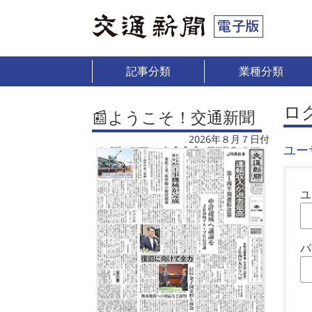
記事分類
業種分類
ロ
📰ようこそ！交通新聞
2026年８月７日付
ユー
ユ
パ