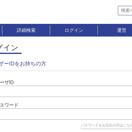
詳細検索
ログイン
運営
グイン
ザーIDをお持ちの方
ーザID
スワード
パスワードをお忘れの方はこち