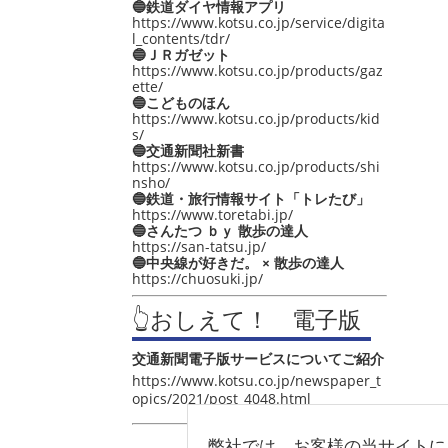
🔵鉄道ダイヤ情報アプリ
https://www.kotsu.co.jp/service/digita
l_contents/tdr/
🔵ＪＲガゼット
https://www.kotsu.co.jp/products/gaz
ette/
🔵こどものほん
https://www.kotsu.co.jp/products/kid
s/
🔵交通新聞社新書
https://www.kotsu.co.jp/products/shi
nsho/
🔵鉄道・旅行情報サイト「トレたび」
https://www.toretabi.jp/
🔵さんたつ ｂｙ 散歩の達人
https://san-tatsu.jp/
🔵中央線が好きだ。 × 散歩の達人
https://chuosuki.jp/
👆おしえて！ 電子版
交通新聞電子版サービスについてご紹介
https://www.kotsu.co.jp/newspaper_t
opics/2021/post_4048.html
弊社では、お客様の当サイトに