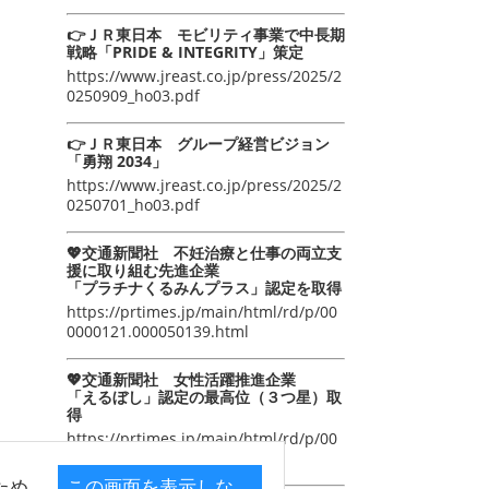
👉ＪＲ東日本 モビリティ事業で中長期
戦略「PRIDE & INTEGRITY」策定
https://www.jreast.co.jp/press/2025/2
0250909_ho03.pdf
👉ＪＲ東日本 グループ経営ビジョン
「勇翔 2034」
https://www.jreast.co.jp/press/2025/2
0250701_ho03.pdf
💖交通新聞社 不妊治療と仕事の両立支
援に取り組む先進企業
「プラチナくるみんプラス」認定を取得
https://prtimes.jp/main/html/rd/p/00
0000121.000050139.html
💖交通新聞社 女性活躍推進企業
「えるぼし」認定の最高位（３つ星）取
得
https://prtimes.jp/main/html/rd/p/00
0000105.000050139.html
ため
この画面を表示しな