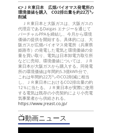
👉ＪＲ東日本 広畑バイオマス発電所の
環境価値を購入 CO2排出量を約22万㌧
削減
ＪＲ東日本と大阪ガスは、大阪ガスの
代理店であるDaigas エナジーを通じて
バーチャルPPAを締結し、今月から環境
価値の提供を開始する。具体的には、大
阪ガスが広畑バイオマス発電所（兵庫県
姫路市）の発電した電気と環境価値の全
量を買い取り、電気は日本卸電力取引所
などに売却。環境価値については、ＪＲ
東日本が大阪ガスから購入する。同発電
所の環境価値は年間約5.3億kWh分で、
これは年間約22万㌧のCO2削減に相当
し、ＪＲ東日本におけるCO2排出量の約
12％に当たる。ＪＲ東日本が実際に使用
する電気は既存の小売契約により小売電
気事業者から供給される。
https://www.jreast.co.jp/
📺動画ニュース