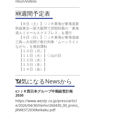
nbun/videos
🆕週間予定表
【８日（土）】◇ＪＲ東海が東海道新
幹線東京―新大阪間で翌朝到着の「東海
道ルミエールエクスプレス」を運行
【９日（日）】◇ＪＲ東海が東海道線
三島―大垣間で夜行列車「ムーンライト
ながら」を復刻運転
【１０日（月）】
【１１日（火）】◇山の日
【１２日（水）】
【１３日（木）】
【１４日（金）】
📶気になるNewsから
👉ＪＲ西日本グループ中期経営計画
2030
https://www.westjr.co.jp/press/articl
e/2026/04/30/items/260430_00_press_
JRWEST2030keikaku.pdf