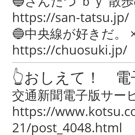
🔵さんたつ ｂｙ 散
https://san-tatsu.jp/
🔵中央線が好きだ。 
https://chuosuki.jp/
👆おしえて！ 電
交通新聞電子版サー
https://www.kotsu.c
21/post_4048.html