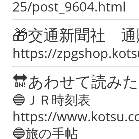
25/post_9604.html
🎁交通新聞社 通
https://zpgshop.kots
🔛あわせて読み
🔵ＪＲ時刻表
https://www.kotsu.co
🔵旅の手帖