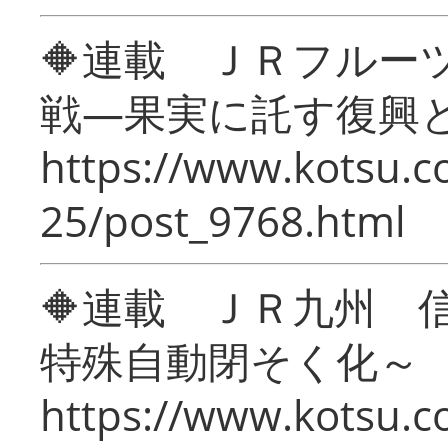
🔶連載 ＪＲフルー
戦―果実に託す復興
https://www.kotsu.c
25/post_9768.html
🔶連載 ＪＲ九州 
特殊自動閉そく化～
https://www.kotsu.c