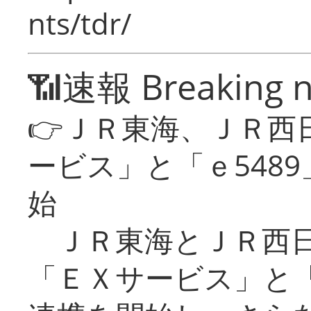
nts/tdr/
📶速報 Breaking 
👉ＪＲ東海、ＪＲ西
ービス」と「ｅ548
始
ＪＲ東海とＪＲ西日
「ＥＸサービス」と「