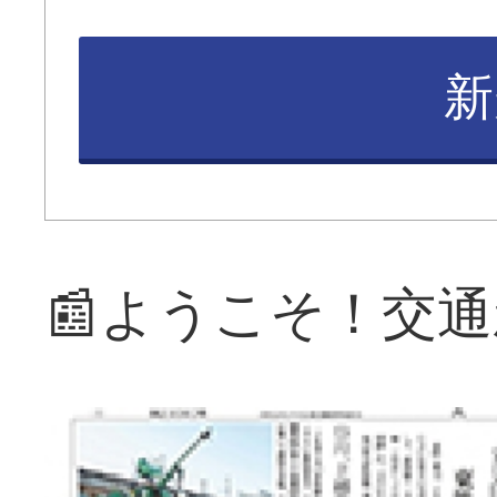
新
📰ようこそ！交