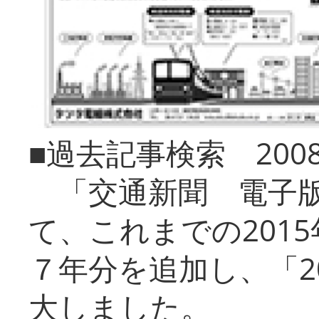
■過去記事検索 20
「交通新聞 電子版
て、これまでの201
７年分を追加し、「2
大しました