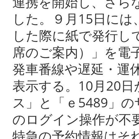
連携を開始し、さら
した。９月15日には
した際に紙で発行し
席のご案内）」を電
発車番線や遅延・運
表示する。10月20
ス」と「ｅ5489」
のログイン操作が不
特急の予約情報はそ