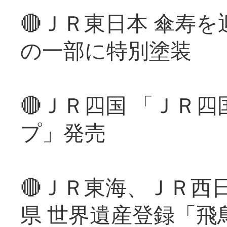
🔴ＪＲ東日本 傘寿
の一部に特別塗装
🔴ＪＲ四国 「ＪＲ
プ」発売
🔴ＪＲ東海、ＪＲ西
県 世界遺産登録「飛