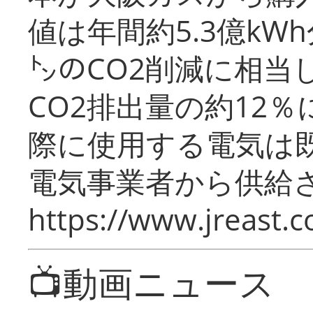
値は年間約5.3億kW
㌧のCO2削減に相当
CO2排出量の約12
際に使用する電気は
電気事業者から供給
https://www.jreast.co
📺動画ニュース