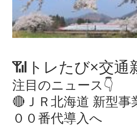
📶トレたび×交通
注目のニュース👇
🔴ＪＲ北海道 新型
００番代導入へ