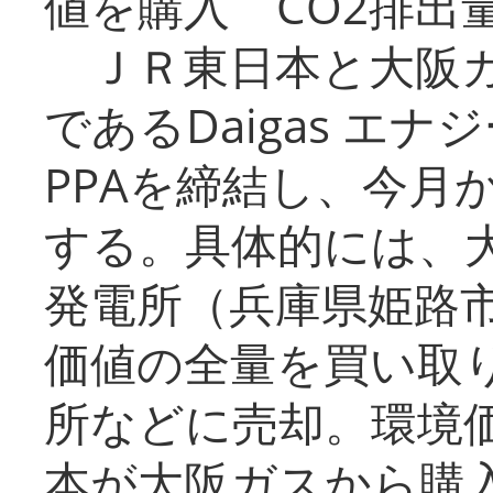
値を購入 CO2排出
ＪＲ東日本と大阪ガ
であるDaigas エ
PPAを締結し、今月
する。具体的には、
発電所（兵庫県姫路
価値の全量を買い取
所などに売却。環境
本が大阪ガスから購