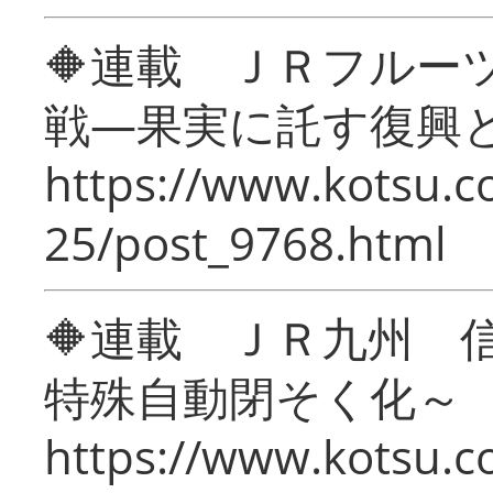
🔶連載 ＪＲフルー
戦―果実に託す復興
https://www.kotsu.c
25/post_9768.html
🔶連載 ＪＲ九州 
特殊自動閉そく化～
https://www.kotsu.c