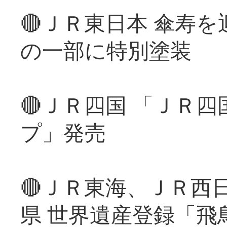
🔴ＪＲ東日本 傘寿
の一部に特別塗装
🔴ＪＲ四国 「ＪＲ
プ」発売
🔴ＪＲ東海、ＪＲ西
県 世界遺産登録「飛