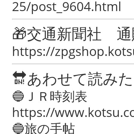
25/post_9604.html
🎁交通新聞社 通
https://zpgshop.kots
🔛あわせて読み
🔵ＪＲ時刻表
https://www.kotsu.co
🔵旅の手帖