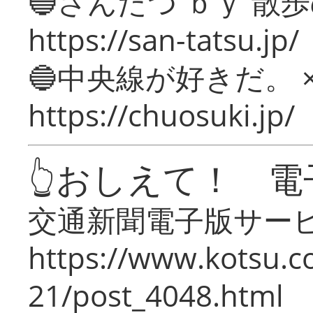
🔵さんたつ ｂｙ 散
https://san-tatsu.jp/
🔵中央線が好きだ。 
https://chuosuki.jp/
👆おしえて！ 電
交通新聞電子版サー
https://www.kotsu.c
21/post_4048.html