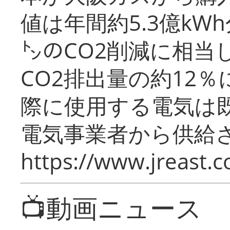
値は年間約5.3億kW
㌧のCO2削減に相当
CO2排出量の約12
際に使用する電気は
電気事業者から供給
https://www.jreast.co
📺動画ニュース