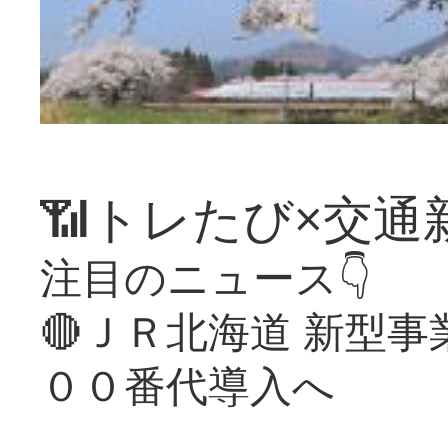
📶トレたび×交通
注目のニュース👇
🔴ＪＲ北海道 新型
００番代導入へ