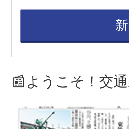
新
📰ようこそ！交