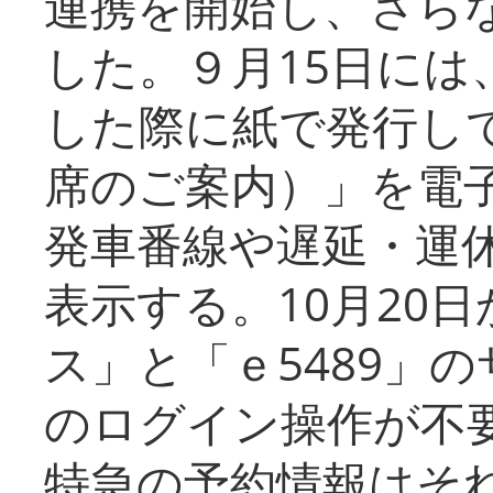
連携を開始し、さら
した。９月15日には
した際に紙で発行し
席のご案内）」を電
発車番線や遅延・運
表示する。10月20
ス」と「ｅ5489」
のログイン操作が不
特急の予約情報はそ