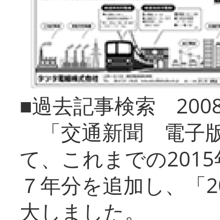
■過去記事検索 20
「交通新聞 電子版
て、これまでの201
７年分を追加し、「2
大しました