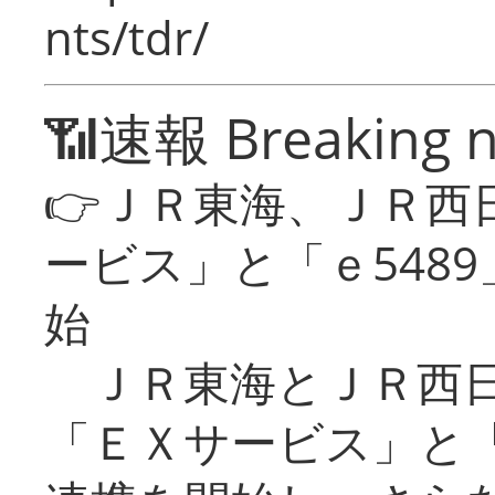
nts/tdr/
📶速報 Breaking 
👉ＪＲ東海、ＪＲ西
ービス」と「ｅ548
始
ＪＲ東海とＪＲ西日
「ＥＸサービス」と「