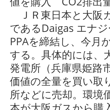
値を購入 CO2排出
ＪＲ東日本と大阪ガ
であるDaigas エ
PPAを締結し、今月
する。具体的には、
発電所（兵庫県姫路
価値の全量を買い取
所などに売却。環境
本が大阪ガスから購