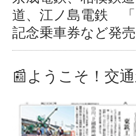
道、江ノ島電鉄 「
記念乗車券など発売
📰ようこそ！交