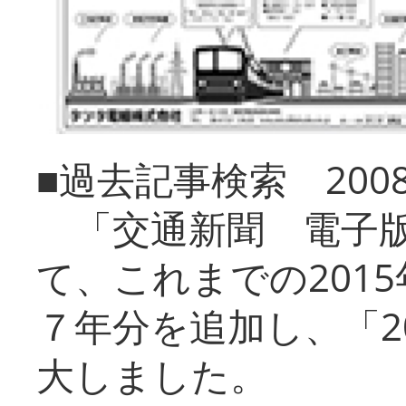
■過去記事検索 20
「交通新聞 電子版
て、これまでの201
７年分を追加し、「2
大しました