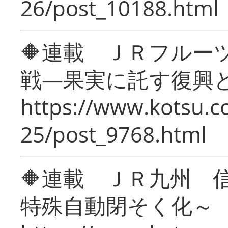
26/post_10188.html
🔶連載 ＪＲフルー
戦―果実に託す復興
https://www.kotsu.c
25/post_9768.html
🔶連載 ＪＲ九州 
特殊自動閉そく化～