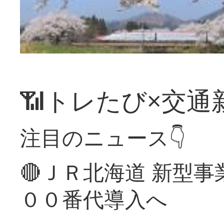
📶トレたび×交通
注目のニュース👇
🔴ＪＲ北海道 新型
００番代導入へ