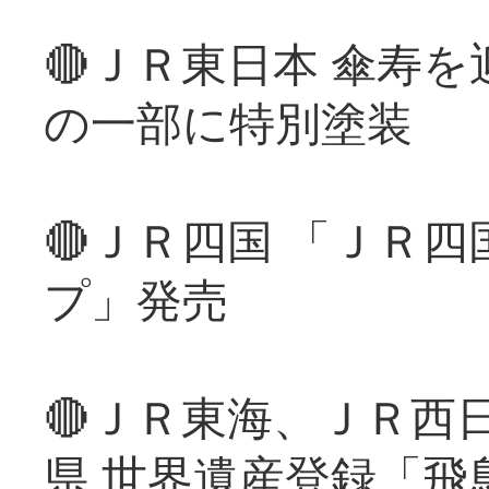
🔴ＪＲ東日本 傘寿
の一部に特別塗装
🔴ＪＲ四国 「ＪＲ
プ」発売
🔴ＪＲ東海、ＪＲ西
県 世界遺産登録「飛