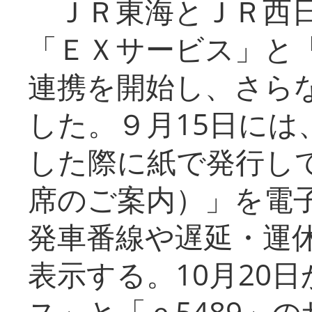
ＪＲ東海とＪＲ西日
「ＥＸサービス」と「
連携を開始し、さら
した。９月15日には
した際に紙で発行し
席のご案内）」を電
発車番線や遅延・運
表示する。10月20
ス」と「ｅ5489」