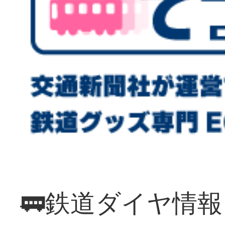
🚃鉄道ダイヤ情