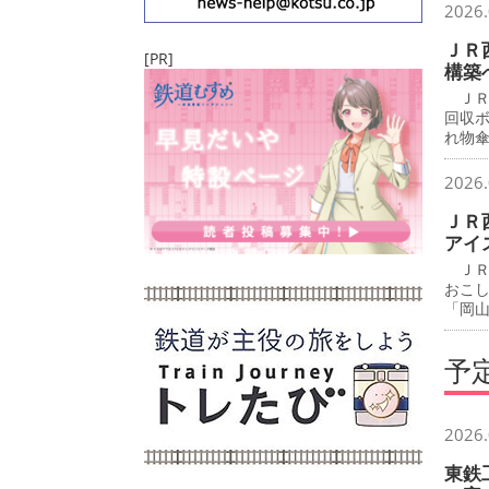
2026.
ＪＲ
[PR]
構築
ＪＲ
回収
れ物
2026.
ＪＲ
アイ
ＪＲ
おこ
「岡
予
2026.
東鉄