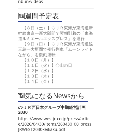
nbun/videos
🆕週間予定表
【８日（土）】◇ＪＲ東海が東海道新
幹線東京―新大阪間で翌朝到着の「東海
道ルミエールエクスプレス」を運行
【９日（日）】◇ＪＲ東海が東海道線
三島―大垣間で夜行列車「ムーンライト
ながら」を復刻運転
【１０日（月）】
【１１日（火）】◇山の日
【１２日（水）】
【１３日（木）】
【１４日（金）】
📶気になるNewsから
👉ＪＲ西日本グループ中期経営計画
2030
https://www.westjr.co.jp/press/articl
e/2026/04/30/items/260430_00_press_
JRWEST2030keikaku.pdf