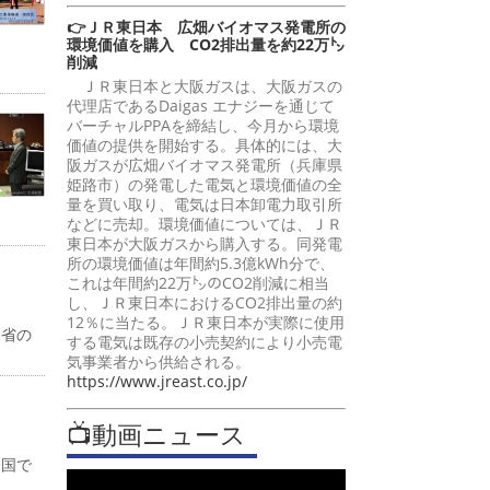
👉ＪＲ東日本 広畑バイオマス発電所の
環境価値を購入 CO2排出量を約22万㌧
削減
ＪＲ東日本と大阪ガスは、大阪ガスの
代理店であるDaigas エナジーを通じて
バーチャルPPAを締結し、今月から環境
価値の提供を開始する。具体的には、大
阪ガスが広畑バイオマス発電所（兵庫県
姫路市）の発電した電気と環境価値の全
量を買い取り、電気は日本卸電力取引所
などに売却。環境価値については、ＪＲ
東日本が大阪ガスから購入する。同発電
所の環境価値は年間約5.3億kWh分で、
これは年間約22万㌧のCO2削減に相当
し、ＪＲ東日本におけるCO2排出量の約
12％に当たる。ＪＲ東日本が実際に使用
働省の
する電気は既存の小売契約により小売電
気事業者から供給される。
https://www.jreast.co.jp/
📺動画ニュース
全国で