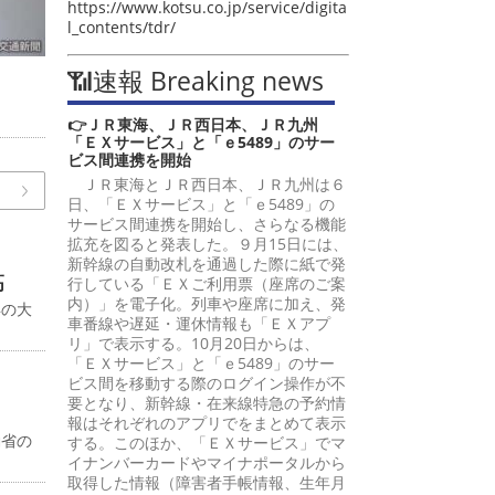
https://www.kotsu.co.jp/service/digita
l_contents/tdr/
📶速報 Breaking news
👉ＪＲ東海、ＪＲ西日本、ＪＲ九州
「ＥＸサービス」と「ｅ5489」のサー
ビス間連携を開始
ＪＲ東海とＪＲ西日本、ＪＲ九州は６
日、「ＥＸサービス」と「ｅ5489」の
サービス間連携を開始し、さらなる機能
拡充を図ると発表した。９月15日には、
新幹線の自動改札を通過した際に紙で発
高
行している「ＥＸご利用票（座席のご案
内）」を電子化。列車や座席に加え、発
年の大
車番線や遅延・運休情報も「ＥＸアプ
リ」で表示する。10月20日からは、
「ＥＸサービス」と「ｅ5489」のサー
ビス間を移動する際のログイン操作が不
要となり、新幹線・在来線特急の予約情
報はそれぞれのアプリでをまとめて表示
働省の
する。このほか、「ＥＸサービス」でマ
イナンバーカードやマイナポータルから
取得した情報（障害者手帳情報、生年月