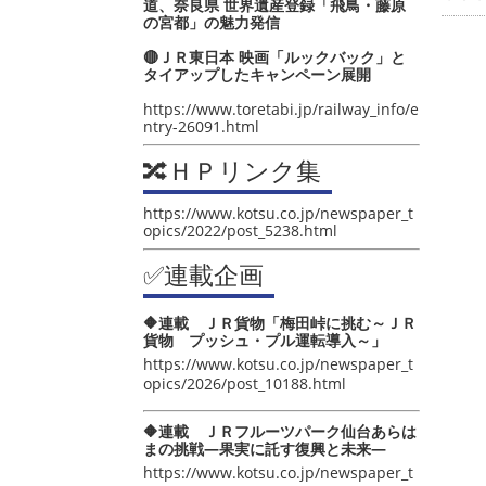
道、奈良県 世界遺産登録「飛鳥・藤原
の宮都」の魅力発信
🔴ＪＲ東日本 映画「ルックバック」と
タイアップしたキャンペーン展開
https://www.toretabi.jp/railway_info/e
ntry-26091.html
🔀ＨＰリンク集
https://www.kotsu.co.jp/newspaper_t
opics/2022/post_5238.html
✅連載企画
🔶連載 ＪＲ貨物「梅田峠に挑む～ＪＲ
貨物 プッシュ・プル運転導入～」
https://www.kotsu.co.jp/newspaper_t
opics/2026/post_10188.html
🔶連載 ＪＲフルーツパーク仙台あらは
まの挑戦―果実に託す復興と未来―
https://www.kotsu.co.jp/newspaper_t