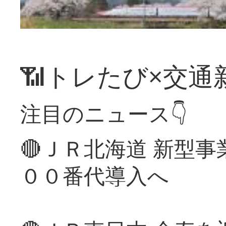
📶トレたび×交通
注目のニュース👇
🔴ＪＲ北海道 新型
００番代導入へ