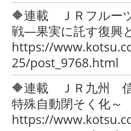
🔶連載 ＪＲフルー
戦―果実に託す復興
https://www.kotsu.c
25/post_9768.html
🔶連載 ＪＲ九州 
特殊自動閉そく化～
https://www.kotsu.c