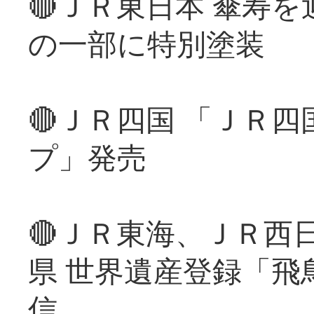
🔴ＪＲ東日本 傘寿
の一部に特別塗装
🔴ＪＲ四国 「ＪＲ
プ」発売
🔴ＪＲ東海、ＪＲ西
県 世界遺産登録「飛
信