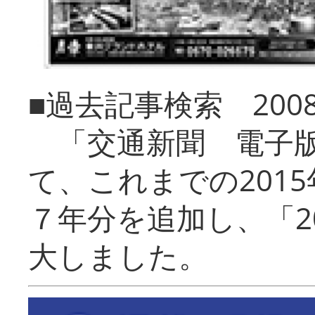
■過去記事検索 20
「交通新聞 電子版
て、これまでの201
７年分を追加し、「2
大しました