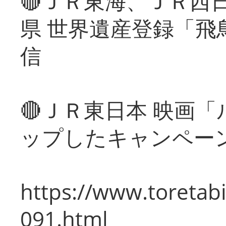
🔴ＪＲ東海、ＪＲ西
県 世界遺産登録「飛
信
🔴ＪＲ東日本 映画
ップしたキャンペー
https://www.toretabi
091.html