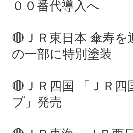
００番代導入へ
🔴ＪＲ東日本 傘寿
の一部に特別塗装
🔴ＪＲ四国 「ＪＲ
プ」発売