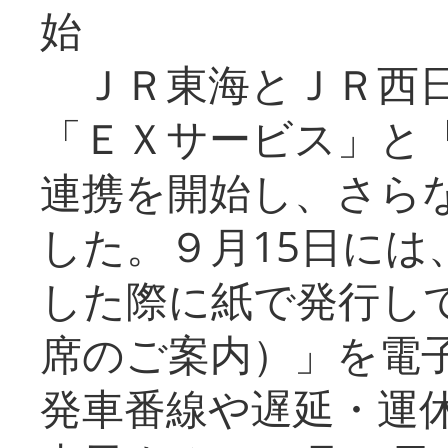
始
ＪＲ東海とＪＲ西日
「ＥＸサービス」と「
連携を開始し、さら
した。９月15日には
した際に紙で発行し
席のご案内）」を電
発車番線や遅延・運