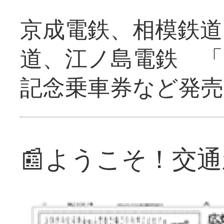
京成電鉄、相模鉄道
道、江ノ島電鉄 「
記念乗車券など発売
📰ようこそ！交