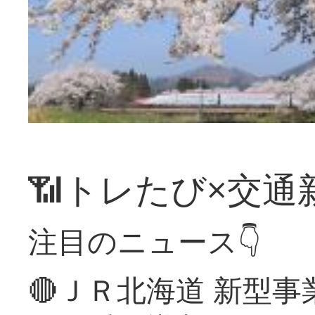
📶トレたび×交通
注目のニュース👇
🔴ＪＲ北海道 新型