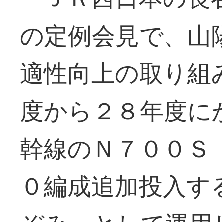
の定例会見で、山
適性向上の取り組
度から２８年度に
幹線のＮ７００Ｓ
０編成追加投入す