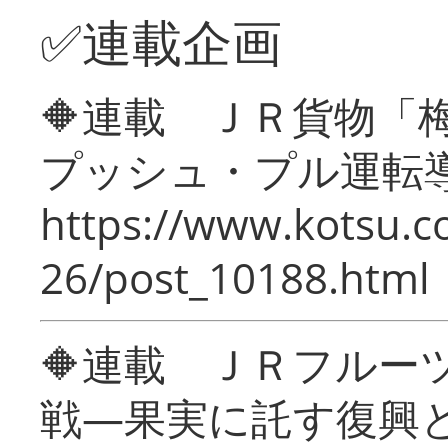
✅連載企画
🔶連載 ＪＲ貨物
プッシュ・プル運転
https://www.kotsu.c
26/post_10188.html
🔶連載 ＪＲフルー
戦―果実に託す復興