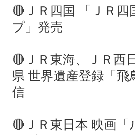
🔴ＪＲ四国 「ＪＲ
プ」発売
🔴ＪＲ東海、ＪＲ西
県 世界遺産登録「飛
信
🔴ＪＲ東日本 映画