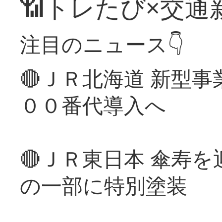
📶トレたび×交通
注目のニュース👇
🔴ＪＲ北海道 新型
００番代導入へ
🔴ＪＲ東日本 傘寿
の一部に特別塗装