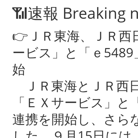
📶速報 Breaking 
👉ＪＲ東海、ＪＲ西
ービス」と「ｅ548
始
ＪＲ東海とＪＲ西日
「ＥＸサービス」と「
連携を開始し、さら
した。９月15日には