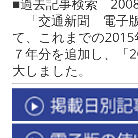
■過去記事検索 20
「交通新聞 電子版
て、これまでの201
７年分を追加し、「2
大しました