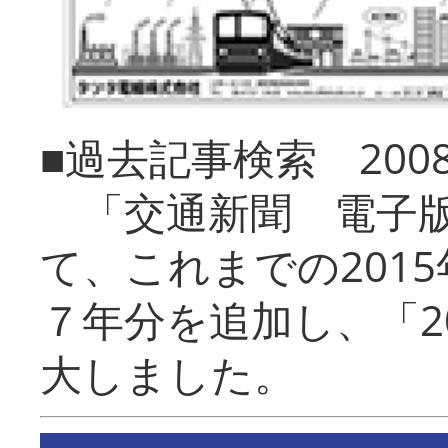
■過去記事検索 20
「交通新聞 電子版
て、これまでの201
７年分を追加し、「2
大しました