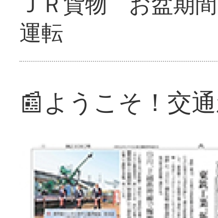
ＪＲ貨物 お盆期間
運転
📰ようこそ！交