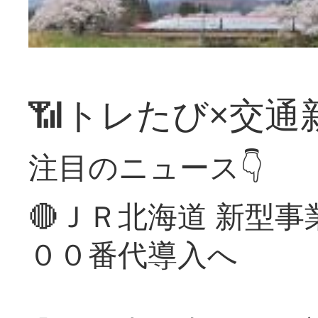
📶トレたび×交通
注目のニュース👇
🔴ＪＲ北海道 新型
００番代導入へ