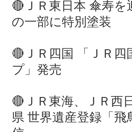
🔴ＪＲ東日本 傘寿
の一部に特別塗装
🔴ＪＲ四国 「ＪＲ
プ」発売
🔴ＪＲ東海、ＪＲ西
県 世界遺産登録「飛