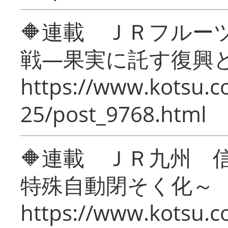
🔶連載 ＪＲフルー
戦―果実に託す復興
https://www.kotsu.c
25/post_9768.html
🔶連載 ＪＲ九州 
特殊自動閉そく化～
https://www.kotsu.c