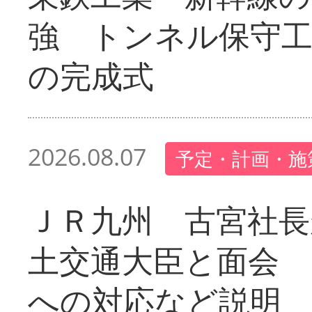
強 トンネル保守工
の完成式
2026.08.07
予定・計画・施
ＪＲ九州 古宮社長
土交通大臣と面会 
への対応など説明