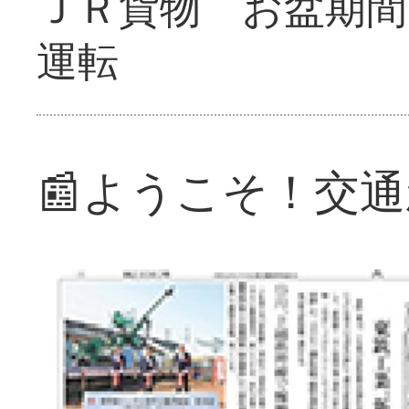
ＪＲ貨物 お盆期間
運転
📰ようこそ！交