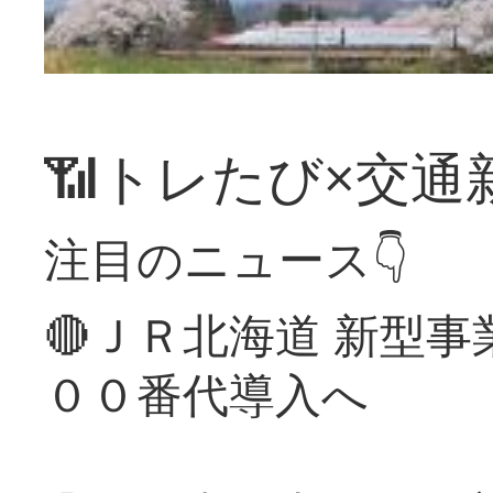
📶トレたび×交通
注目のニュース👇
🔴ＪＲ北海道 新型
００番代導入へ