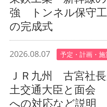
強 トンネル保守工
の完成式
2026.08.07
予定・計画・施
ＪＲ九州 古宮社長
土交通大臣と面会 
への対応など説明