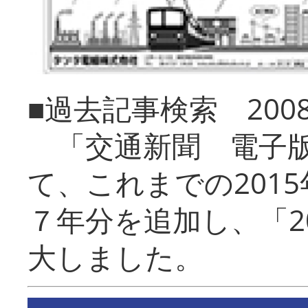
■過去記事検索 20
「交通新聞 電子版
て、これまでの201
７年分を追加し、「2
大しました