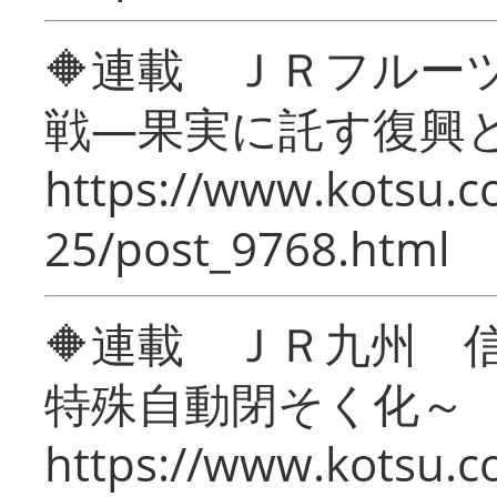
🔶連載 ＪＲフルー
戦―果実に託す復興
https://www.kotsu.c
25/post_9768.html
🔶連載 ＪＲ九州 
特殊自動閉そく化～
https://www.kotsu.c