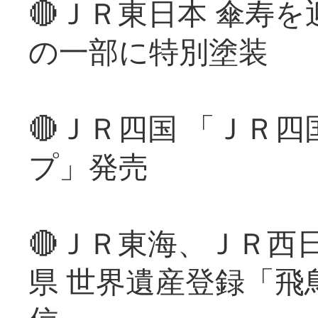
🔴ＪＲ東日本 傘寿
の一部に特別塗装
🔴ＪＲ四国 「ＪＲ
プ」発売
🔴ＪＲ東海、ＪＲ西
県 世界遺産登録「飛