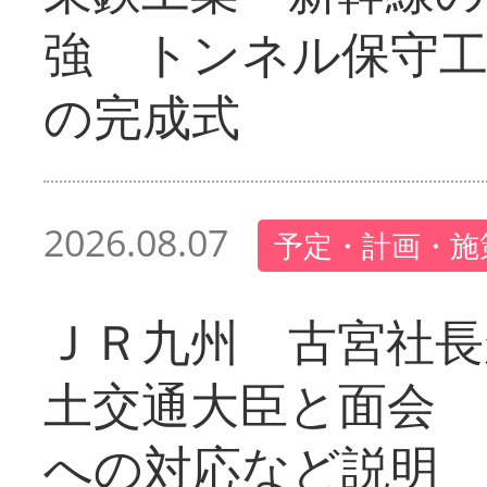
強 トンネル保守工
の完成式
2026.08.07
予定・計画・施
ＪＲ九州 古宮社長
土交通大臣と面会 
への対応など説明