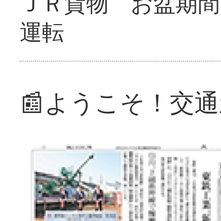
ＪＲ貨物 お盆期間
運転
📰ようこそ！交