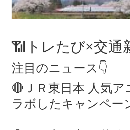
📶トレたび×交通
注目のニュース👇
🔴ＪＲ東日本 人気
ラボしたキャンペー