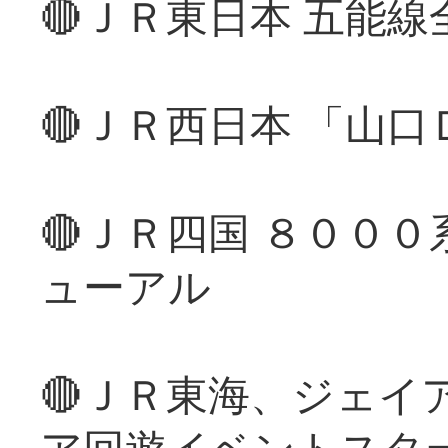
🔴ＪＲ東日本 五能
🔴ＪＲ西日本 「山
🔴ＪＲ四国 ８００
ューアル
🔴ＪＲ東海、ジェイ
ア回遊イベントスタ