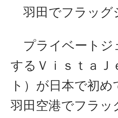
羽田でフラッグ
プライベートジ
するＶｉｓｔａＪ
ト）が日本で初め
羽田空港でフラッ