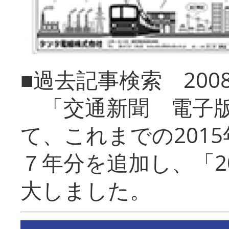
■過去記事検索 20
「交通新聞 電子版
て、これまでの201
７年分を追加し、「2
大しました