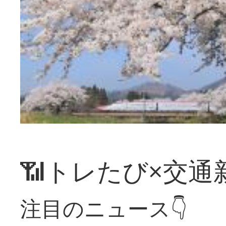
📶トレたび×交通
注目のニュース👇