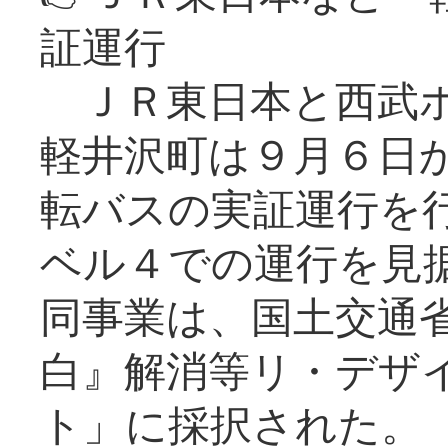
証運行
ＪＲ東日本と西武ホ
軽井沢町は９月６日か
転バスの実証運行を
ベル４での運行を見
同事業は、国土交通
白』解消等リ・デザ
ト」に採択された。