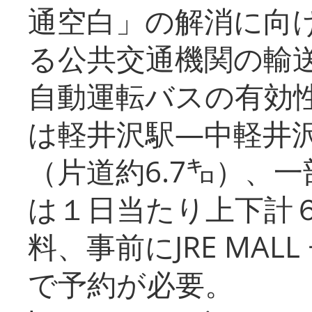
通空白」の解消に向
る公共交通機関の輸
自動運転バスの有効
は軽井沢駅―中軽井
（片道約6.7㌔）、
は１日当たり上下計
料、事前にJRE MA
で予約が必要。