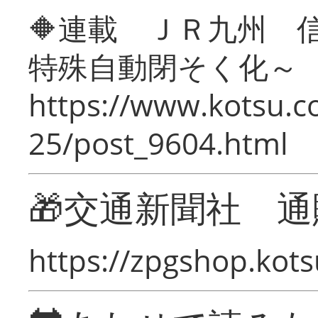
🔶連載 ＪＲ九州 
特殊自動閉そく化～
https://www.kotsu.c
25/post_9604.html
🎁交通新聞社 通
https://zpgshop.kots