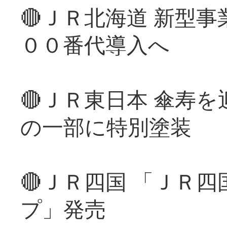
🔴ＪＲ北海道 新型
００番代導入へ
🔴ＪＲ東日本 傘寿
の一部に特別塗装
🔴ＪＲ四国 「ＪＲ
プ」発売