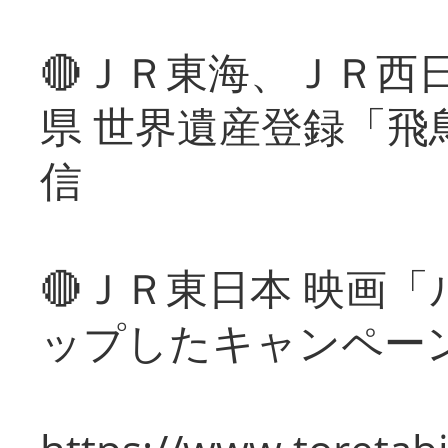
🔴ＪＲ東海、ＪＲ西
県 世界遺産登録「飛
信
🔴ＪＲ東日本 映画
ップしたキャンペー