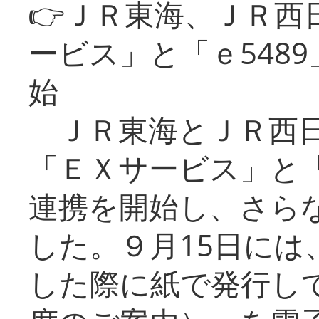
👉ＪＲ東海、ＪＲ西
ービス」と「ｅ548
始
ＪＲ東海とＪＲ西日
「ＥＸサービス」と「
連携を開始し、さら
した。９月15日には
した際に紙で発行し