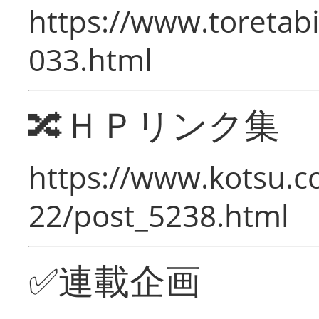
https://www.toretabi
033.html
🔀ＨＰリンク集
https://www.kotsu.c
22/post_5238.html
✅連載企画