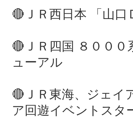
🔴ＪＲ西日本 「山
🔴ＪＲ四国 ８００
ューアル
🔴ＪＲ東海、ジェイ
ア回遊イベントスタ