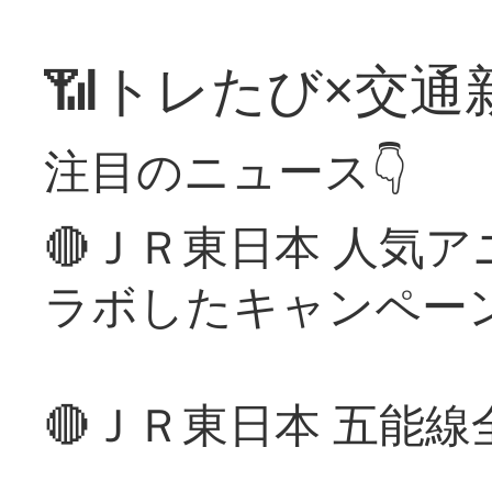
📶トレたび×交通
注目のニュース👇
🔴ＪＲ東日本 人気
ラボしたキャンペー
🔴ＪＲ東日本 五能