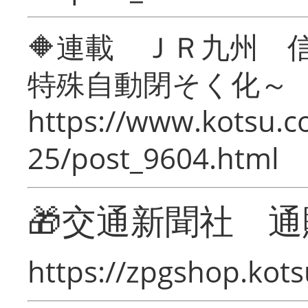
🔶連載 ＪＲ九州 
特殊自動閉そく化～
https://www.kotsu.c
25/post_9604.html
🎁交通新聞社 通
https://zpgshop.kots