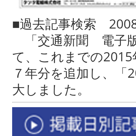
■過去記事検索 20
「交通新聞 電子版
て、これまでの201
７年分を追加し、「2
大しました