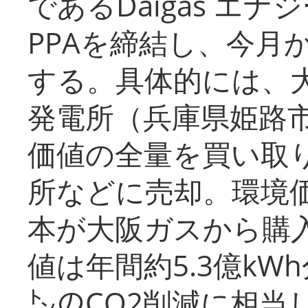
であるDaigas エ
PPAを締結し、今月
する。具体的には、
発電所（兵庫県姫路
価値の全量を買い取
所などに売却。環境
本が大阪ガスから購
値は年間約5.3億kW
㌧のCO2削減に相当