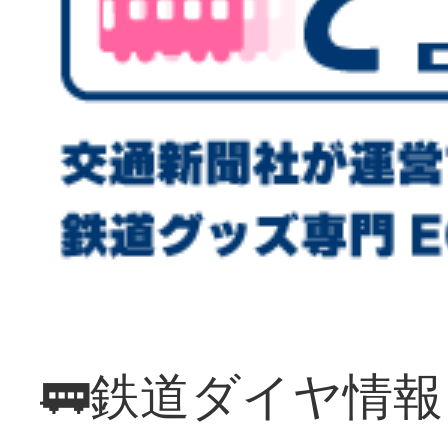
🚃鉄道ダイヤ情