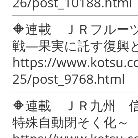
26/post_10188.html
🔶連載 ＪＲフルー
戦―果実に託す復興
https://www.kotsu.c
25/post_9768.html
🔶連載 ＪＲ九州 
特殊自動閉そく化～