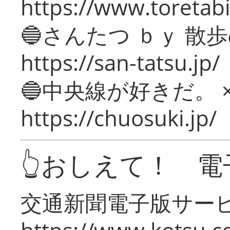
https://www.toretabi
🔵さんたつ ｂｙ 散
https://san-tatsu.jp/
🔵中央線が好きだ。 
https://chuosuki.jp/
👆おしえて！ 電
交通新聞電子版サー