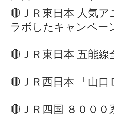
🔴ＪＲ東日本 人気
ラボしたキャンペー
🔴ＪＲ東日本 五能
🔴ＪＲ西日本 「山
🔴ＪＲ四国 ８００