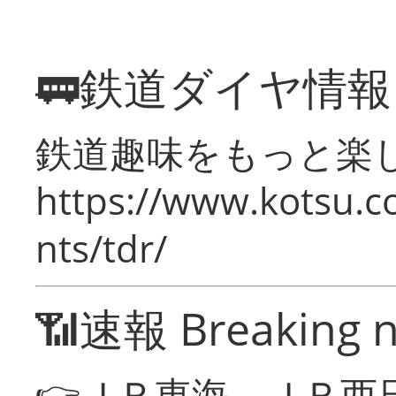
🚃鉄道ダイヤ情
鉄道趣味をもっと楽
https://www.kotsu.co
nts/tdr/
📶速報 Breaking 
👉ＪＲ東海、ＪＲ西