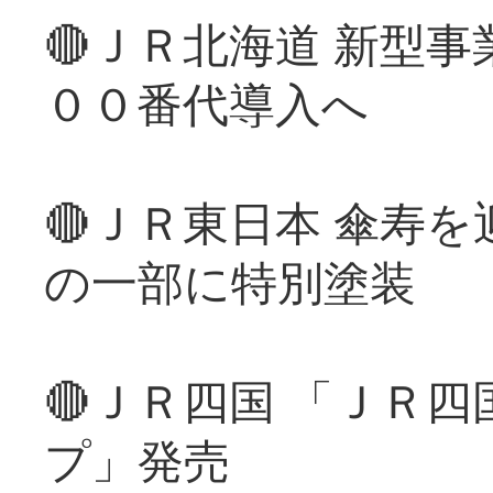
🔴ＪＲ北海道 新型
００番代導入へ
🔴ＪＲ東日本 傘寿
の一部に特別塗装
🔴ＪＲ四国 「ＪＲ
プ」発売