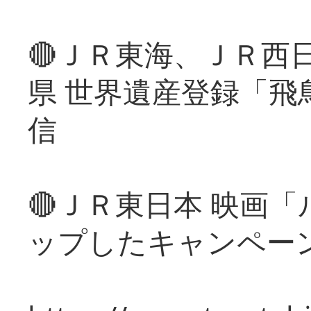
🔴ＪＲ東海、ＪＲ西
県 世界遺産登録「飛
信
🔴ＪＲ東日本 映画
ップしたキャンペー