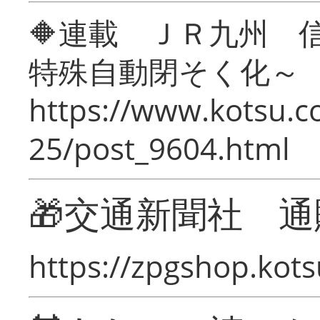
🔶連載 ＪＲ九州 
特殊自動閉そく化～
https://www.kotsu.c
25/post_9604.html
🎁交通新聞社 通
https://zpgshop.kots