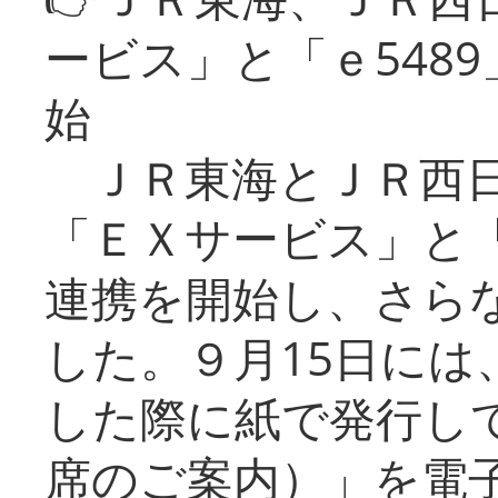
ービス」と「ｅ548
始
ＪＲ東海とＪＲ西日
「ＥＸサービス」と「
連携を開始し、さら
した。９月15日には
した際に紙で発行し
席のご案内）」を電