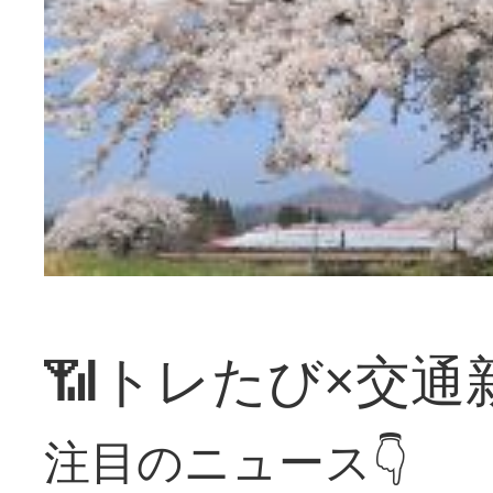
📶トレたび×交通
注目のニュース👇