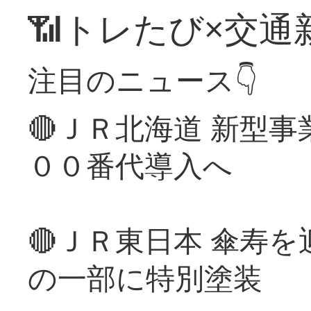
📶トレたび×交通
注目のニュース👇
🔴ＪＲ北海道 新型
００番代導入へ
🔴ＪＲ東日本 傘寿
の一部に特別塗装