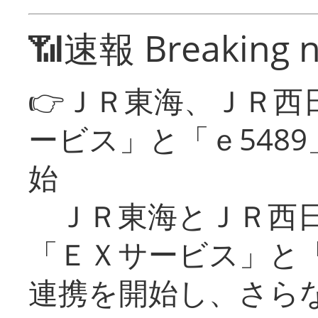
📶速報 Breaking 
👉ＪＲ東海、ＪＲ西
ービス」と「ｅ548
始
ＪＲ東海とＪＲ西日
「ＥＸサービス」と「
連携を開始し、さら