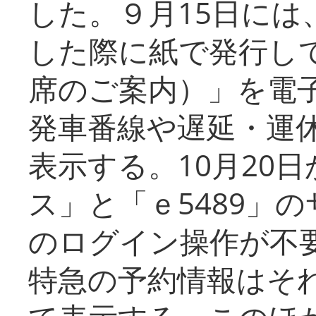
した。９月15日には
した際に紙で発行し
席のご案内）」を電
発車番線や遅延・運
表示する。10月20
ス」と「ｅ5489」
のログイン操作が不
特急の予約情報はそ