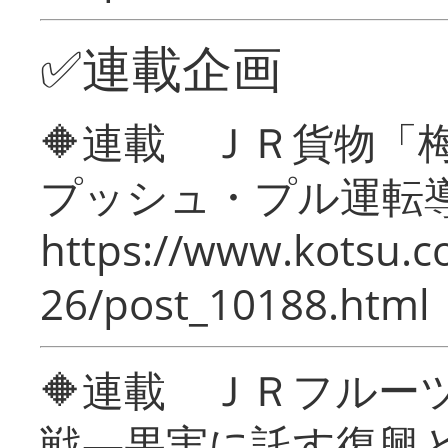
✅連載企画
🔶連載 ＪＲ貨物
プッシュ・プル運転
https://www.kotsu.c
26/post_10188.html
🔶連載 ＪＲフルー
戦―果実に託す復興