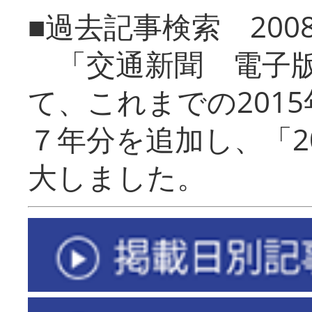
■過去記事検索 20
「交通新聞 電子版
て、これまでの201
７年分を追加し、「2
大しました