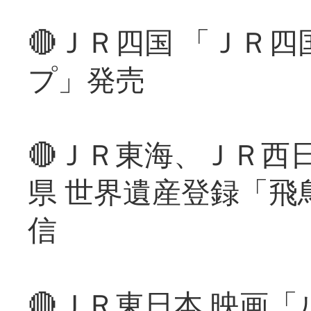
🔴ＪＲ四国 「ＪＲ
プ」発売
🔴ＪＲ東海、ＪＲ西
県 世界遺産登録「飛
信
🔴ＪＲ東日本 映画