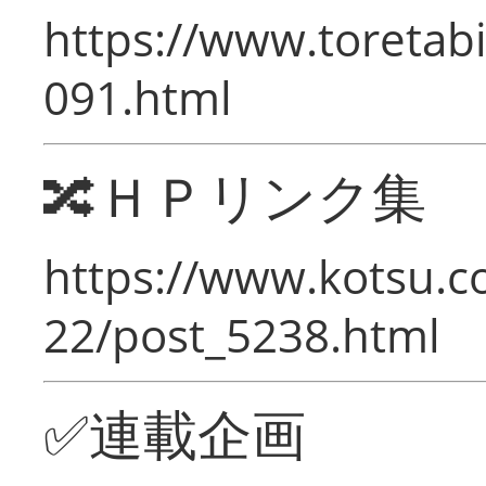
https://www.toretabi
091.html
🔀ＨＰリンク集
https://www.kotsu.c
22/post_5238.html
✅連載企画