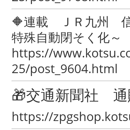
🔶連載 ＪＲ九州 
特殊自動閉そく化～
https://www.kotsu.c
25/post_9604.html
🎁交通新聞社 通
https://zpgshop.kots