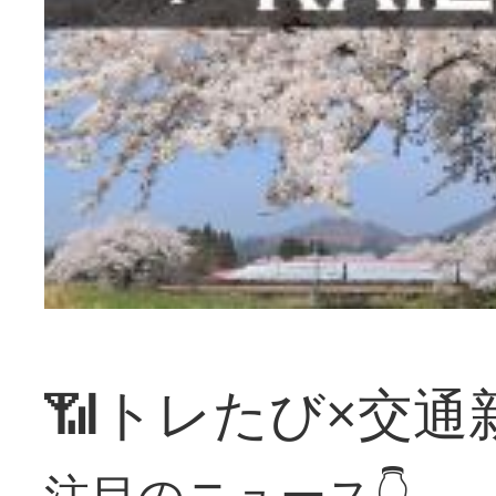
📶トレたび×交通
注目のニュース👇