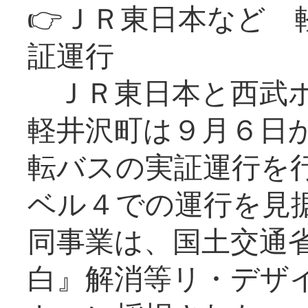
👉ＪＲ東日本など 
証運行
ＪＲ東日本と西武ホ
軽井沢町は９月６日か
転バスの実証運行を
ベル４での運行を見
同事業は、国土交通
白』解消等リ・デザ