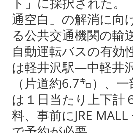
ト」に採択された。
通空白」の解消に向
る公共交通機関の輸
自動運転バスの有効
は軽井沢駅―中軽井
（片道約6.7㌔）、
は１日当たり上下計
料、事前にJRE MA
で予約が必要。