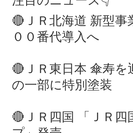
🔴ＪＲ北海道 新型
００番代導入へ
🔴ＪＲ東日本 傘寿
の一部に特別塗装
🔴ＪＲ四国 「ＪＲ
プ」発売