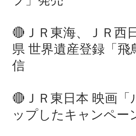
🔴ＪＲ東海、ＪＲ西
県 世界遺産登録「飛
信
🔴ＪＲ東日本 映画
ップしたキャンペー