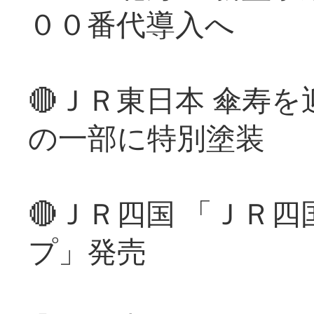
００番代導入へ
🔴ＪＲ東日本 傘寿
の一部に特別塗装
🔴ＪＲ四国 「ＪＲ
プ」発売