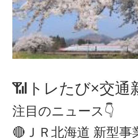
📶トレたび×交通
注目のニュース👇
🔴ＪＲ北海道 新型