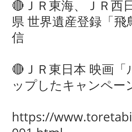
🔴ＪＲ東海、ＪＲ西
県 世界遺産登録「飛
信
🔴ＪＲ東日本 映画
ップしたキャンペー
https://www.toretabi