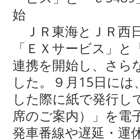
始
ＪＲ東海とＪＲ西日
「ＥＸサービス」と「
連携を開始し、さら
した。９月15日には
した際に紙で発行し
席のご案内）」を電
発車番線や遅延・運