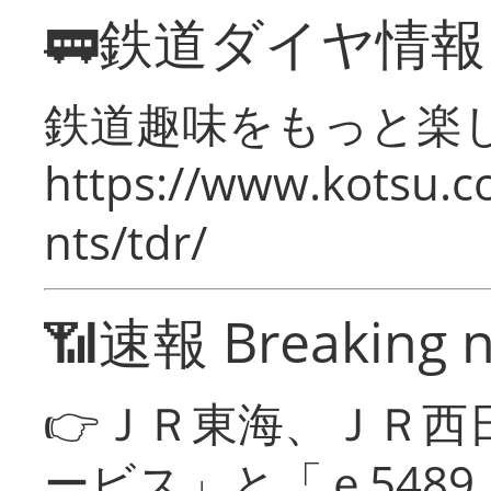
🚃鉄道ダイヤ情
鉄道趣味をもっと楽
https://www.kotsu.co
nts/tdr/
📶速報 Breaking 
👉ＪＲ東海、ＪＲ西
ービス」と「ｅ548