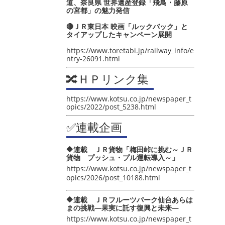
道、奈良県 世界遺産登録「飛鳥・藤原
の宮都」の魅力発信
🔴ＪＲ東日本 映画「ルックバック」と
タイアップしたキャンペーン展開
https://www.toretabi.jp/railway_info/e
ntry-26091.html
🔀ＨＰリンク集
https://www.kotsu.co.jp/newspaper_t
opics/2022/post_5238.html
✅連載企画
🔶連載 ＪＲ貨物「梅田峠に挑む～ＪＲ
貨物 プッシュ・プル運転導入～」
https://www.kotsu.co.jp/newspaper_t
opics/2026/post_10188.html
🔶連載 ＪＲフルーツパーク仙台あらは
まの挑戦―果実に託す復興と未来―
https://www.kotsu.co.jp/newspaper_t