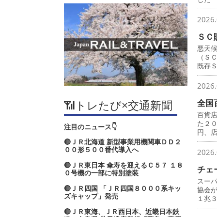
2026.
ＳＣ
悪天
（Ｓ
既存
2026.
📶トレたび×交通新聞
全国
百貨
た２
注目のニュース👇
円、
🔴ＪＲ北海道 新型事業用機関車ＤＤ２
００形５００番代導入へ
2026.
🔴ＪＲ東日本 傘寿を迎えるＣ５７ １８
チェ
０号機の一部に特別塗装
スー
🔴ＪＲ四国 「ＪＲ四国８０００系キッ
協会
ズキャップ」発売
１兆
🔴ＪＲ東海、ＪＲ西日本、近畿日本鉄