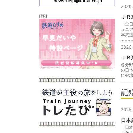
2026.
[PR]
ＪＲ
全日
ュニ
本武
2026.
ＪＲ
各分
の日
に登
記
2026.
日本
日本
した