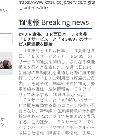
https://www.kotsu.co.jp/service/digita
l_contents/tdr/
さい
📶速報 Breaking news
👉ＪＲ東海、ＪＲ西日本、ＪＲ九州
「ＥＸサービス」と「ｅ5489」のサー
ビス間連携を開始
ＪＲ東海とＪＲ西日本、ＪＲ九州は６
日、「ＥＸサービス」と「ｅ5489」の
サービス間連携を開始し、さらなる機能
拡充を図ると発表した。９月15日には、
新幹線の自動改札を通過した際に紙で発
行している「ＥＸご利用票（座席のご案
内）」を電子化。列車や座席に加え、発
車番線や遅延・運休情報も「ＥＸアプ
リ」で表示する。10月20日からは、
「ＥＸサービス」と「ｅ5489」のサー
ビス間を移動する際のログイン操作が不
要となり、新幹線・在来線特急の予約情
報はそれぞれのアプリでをまとめて表示
日か
する。このほか、「ＥＸサービス」でマ
ーン」
イナンバーカードやマイナポータルから
取得した情報（障害者手帳情報、生年月