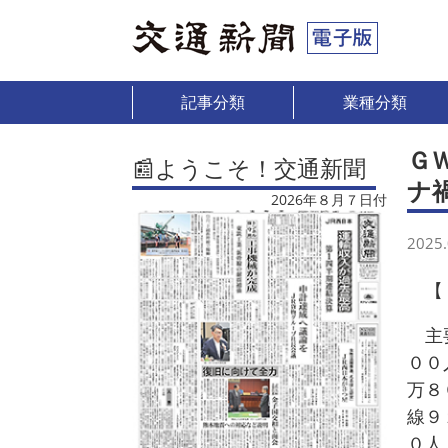
記事分類
業種分類
Ｇ
📰ようこそ！交通新聞
ナ
2026年８月７日付
2025.
【
主要
００
万８
線９
０人