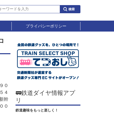
プライバシーポリシー
ロ
９０
🚃鉄道ダイヤ情報アプ
５４
新幹
リ
００
鉄道趣味をもっと楽しく！