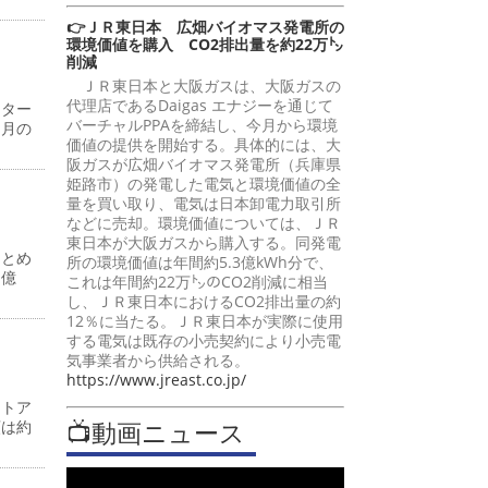
👉ＪＲ東日本 広畑バイオマス発電所の
環境価値を購入 CO2排出量を約22万㌧
削減
ＪＲ東日本と大阪ガスは、大阪ガスの
代理店であるDaigas エナジーを通じて
ンター
バーチャルPPAを締結し、今月から環境
同月の
価値の提供を開始する。具体的には、大
阪ガスが広畑バイオマス発電所（兵庫県
姫路市）の発電した電気と環境価値の全
量を買い取り、電気は日本卸電力取引所
などに売却。環境価値については、ＪＲ
東日本が大阪ガスから購入する。同発電
まとめ
所の環境価値は年間約5.3億kWh分で、
７億
これは年間約22万㌧のCO2削減に相当
し、ＪＲ東日本におけるCO2排出量の約
12％に当たる。ＪＲ東日本が実際に使用
する電気は既存の小売契約により小売電
気事業者から供給される。
https://www.jreast.co.jp/
ストア
📺動画ニュース
額は約