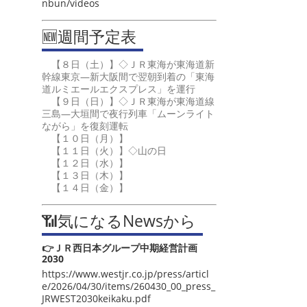
nbun/videos
🆕週間予定表
【８日（土）】◇ＪＲ東海が東海道新
幹線東京―新大阪間で翌朝到着の「東海
道ルミエールエクスプレス」を運行
【９日（日）】◇ＪＲ東海が東海道線
三島―大垣間で夜行列車「ムーンライト
ながら」を復刻運転
【１０日（月）】
【１１日（火）】◇山の日
【１２日（水）】
【１３日（木）】
【１４日（金）】
📶気になるNewsから
👉ＪＲ西日本グループ中期経営計画
2030
https://www.westjr.co.jp/press/articl
e/2026/04/30/items/260430_00_press_
JRWEST2030keikaku.pdf