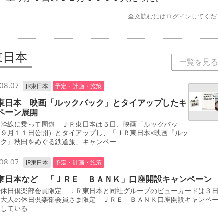
全文読むにはログインしてくだ
東日本
一覧を見る
08.07
JR東日本
予定・計画・施策
東日本 映画「ルックバック」とタイアップしたキ
ペーン展開
新幹線に乗って周遊 ＪＲ東日本は５日、映画「ルックバッ
（９月１１日公開）とタイアップし、「ＪＲ東日本×映画『ルッ
ック』秋田をめぐる鉄道旅」キャンペー
08.07
JR東日本
予定・計画・施策
東日本など 「ＪＲＥ ＢＡＮＫ」口座開設キャンペーン
の休日倶楽部会員限定 ＪＲ東日本と同社グループのビューカードは３
「大人の休日倶楽部会員さま限定 ＪＲＥ ＢＡＮＫ口座開設キャンペ
施している