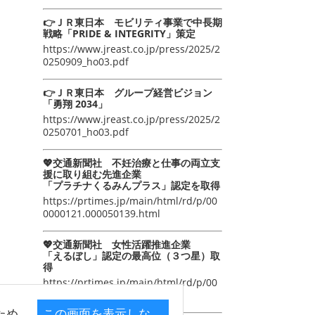
👉ＪＲ東日本 モビリティ事業で中長期
戦略「PRIDE & INTEGRITY」策定
https://www.jreast.co.jp/press/2025/2
0250909_ho03.pdf
👉ＪＲ東日本 グループ経営ビジョン
「勇翔 2034」
https://www.jreast.co.jp/press/2025/2
0250701_ho03.pdf
💖交通新聞社 不妊治療と仕事の両立支
援に取り組む先進企業
「プラチナくるみんプラス」認定を取得
https://prtimes.jp/main/html/rd/p/00
0000121.000050139.html
💖交通新聞社 女性活躍推進企業
「えるぼし」認定の最高位（３つ星）取
得
https://prtimes.jp/main/html/rd/p/00
0000105.000050139.html
ため
この画面を表示しな