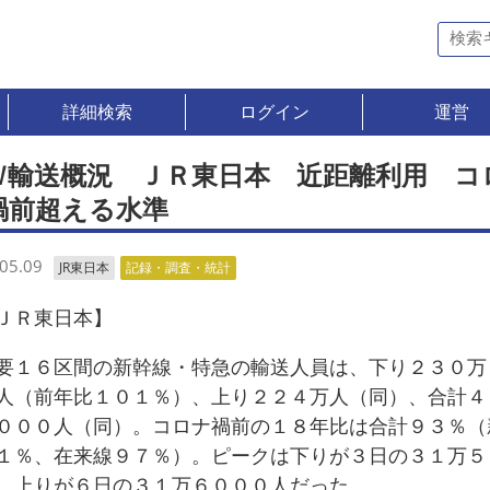
詳細検索
ログイン
運営
Ｗ輸送概況 ＪＲ東日本 近距離利用 コ
禍前超える水準
05.09
JR東日本
記録・調査・統計
ＪＲ東日本】
１６区間の新幹線・特急の輸送人員は、下り２３０万
人（前年比１０１％）、上り２２４万人（同）、合計４
０００人（同）。コロナ禍前の１８年比は合計９３％（
１％、在来線９７％）。ピークは下りが３日の３１万５
、上りが６日の３１万６０００人だった。