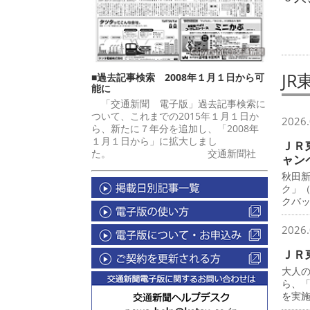
JR
■過去記事検索 2008年１月１日から可
能に
「交通新聞 電子版」過去記事検索に
ついて、これまでの2015年１月１日か
2026.
ら、新たに７年分を追加し、「2008年
１月１日から」に拡大しまし
ＪＲ
た。 交通新聞社
ャン
秋田
ク」
クバ
2026.
ＪＲ
大人
ら、
を実