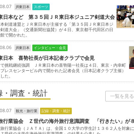
08.07
JR東日本
スポーツ
東日本など 第３５回ＪＲ東日本ジュニア剣道大会
本剣道連盟とＪＲ東日本が主催する「第３５回ＪＲ東日本ジ
ア剣道大会」（交通新聞社協賛）が４日、東京都千代田区の日
道館で開かれた。
08.06
JR東日本
インタビュー・会見
東日本 喜㔟社長が日本記者クラブで会見
野で挑戦継続強調 ＪＲ東日本の喜㔟陽一社長は４日、東京・内幸町
本プレスセンタービル内で開かれた記者会見（日本記者クラブ主催）
壇した。
録・調査・統計
一覧を見る
08.07
観光・旅行業
記録・調査・統計
旅行業協会 Ｚ世代の海外旅行意識調査 「行きたい」が
旅行業協会（ＪＡＴＡ）は、全国１０大学の学生計１３６２人を対象
「Ｚ世代の大学生海外旅行意識調査」の結果を公表した。