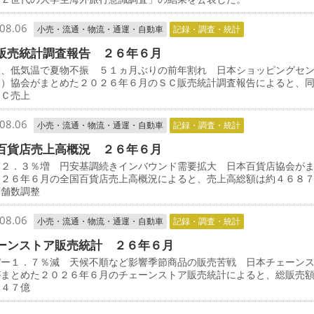
08.06
小売・流通・物流・通運・自動車
記録・調査・統計
販売統計調査報告 ２６年６月
候、低気温で夏物不振 ５１ヵ月ぶりの前年割れ 日本ショッピングセ
Ｃ）協会がまとめた２０２６年６月のＳＣ販売統計調査報告によると、
ＳＣ売上
08.06
小売・流通・物流・通運・自動車
記録・調査・統計
百貨店売上高概況 ２６年６月
店２．３％増 円安基調続きインバウンド需要拡大 日本百貨店協会が
０２６年６月の全国百貨店売上高概況によると、売上高総額は約４６８
店舗数調整
08.06
小売・流通・物流・通運・自動車
記録・調査・統計
ーンストア販売統計 ２６年６月
パー１．７％減 天候不順など影響季節商品の販売苦戦 日本チェーン
がまとめた２０２６年６月のチェーンストア販売統計によると、総販売
３４７億