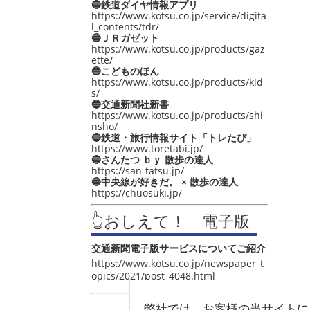
🔵鉄道ダイヤ情報アプリ
https://www.kotsu.co.jp/service/digita
l_contents/tdr/
🔵ＪＲガゼット
https://www.kotsu.co.jp/products/gaz
ette/
🔵こどものほん
https://www.kotsu.co.jp/products/kid
s/
🔵交通新聞社新書
https://www.kotsu.co.jp/products/shi
nsho/
🔵鉄道・旅行情報サイト「トレたび」
https://www.toretabi.jp/
🔵さんたつ ｂｙ 散歩の達人
https://san-tatsu.jp/
🔵中央線が好きだ。 × 散歩の達人
https://chuosuki.jp/
👆おしえて！ 電子版
交通新聞電子版サービスについてご紹介
https://www.kotsu.co.jp/newspaper_t
opics/2021/post_4048.html
弊社では、お客様の当サイトに