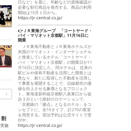
日など）を基に、年齢などの資格確認が
必要な割引商品を発売する。商品の利用
開始は10月１日から。
https://jr-central.co.jp/
👉ＪＲ東海グループ 「コートヤード・
バイ・マリオット京都駅」11月16日に
開業
ＪＲ東海不動産とＪＲ東海ホテルズが
米国のマリオット・インターナショナル
と推進しているホテル「コートヤード・
バイ・マリオット京都駅」の開業日が11
月16日に決定した。同ホテルは、従来の
駅ビルや保有不動産を活用した開発とは
異なり、新たに取得した不動産を活用し
て事業を展開することで、沿線都市の価
値を向上させる象徴となるプロジェク
ト。東海道新幹線京都駅八条東口から徒
歩３分という絶好のロケーションで、
「京都旅の『拠点』となるホテル」をコ
ンセプトに、全10タイプ、計270の客室
を用意する。宿泊予約は公式サイトで受
８割
付中。
に実施
https://jr-central.co.jp/