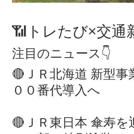
📶トレたび×交通
注目のニュース👇
🔴ＪＲ北海道 新型
００番代導入へ
🔴ＪＲ東日本 傘寿