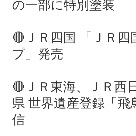
の一部に特別塗装
🔴ＪＲ四国 「ＪＲ
プ」発売
🔴ＪＲ東海、ＪＲ西
県 世界遺産登録「飛
信