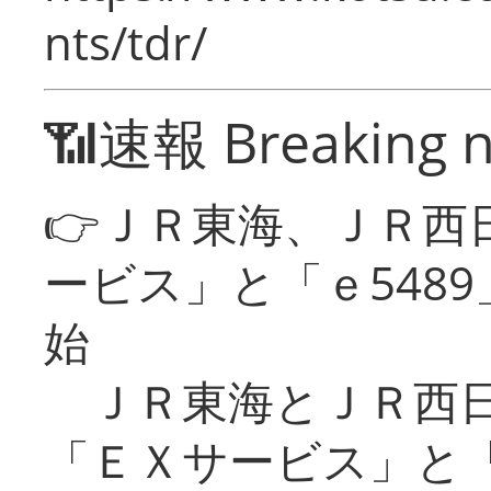
nts/tdr/
📶速報 Breaking 
👉ＪＲ東海、ＪＲ西
ービス」と「ｅ548
始
ＪＲ東海とＪＲ西日
「ＥＸサービス」と「