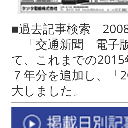
■過去記事検索 20
「交通新聞 電子版
て、これまでの201
７年分を追加し、「2
大しました