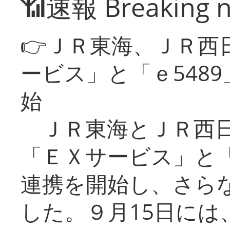
📶速報 Breaking 
👉ＪＲ東海、ＪＲ西
ービス」と「ｅ548
始
ＪＲ東海とＪＲ西日
「ＥＸサービス」と「
連携を開始し、さら
した。９月15日には