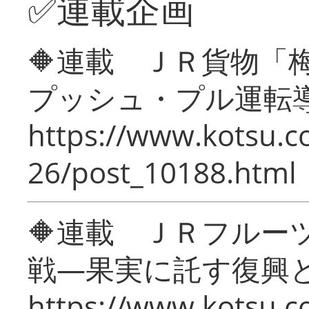
✅連載企画
🔶連載 ＪＲ貨物
プッシュ・プル運転
https://www.kotsu.c
26/post_10188.html
🔶連載 ＪＲフルー
戦―果実に託す復興
https://www.kotsu.c