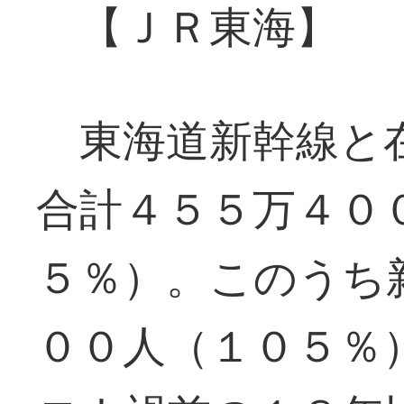
【ＪＲ東海】
東海道新幹線と在
合計４５５万４０
５％）。このうち
００人（１０５％