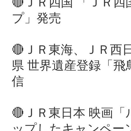
🔴ＪＲ四国 「ＪＲ
プ」発売
🔴ＪＲ東海、ＪＲ西
県 世界遺産登録「飛
信
🔴ＪＲ東日本 映画
ップしたキャンペー