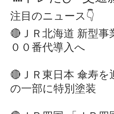
注目のニュース👇
🔴ＪＲ北海道 新型
００番代導入へ
🔴ＪＲ東日本 傘寿
の一部に特別塗装