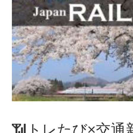
📶トレたび×交通