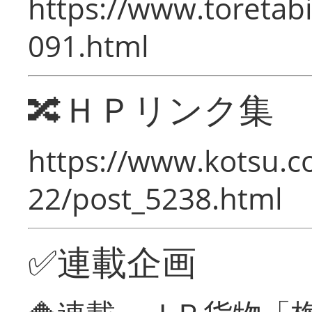
https://www.toretabi
091.html
🔀ＨＰリンク集
https://www.kotsu.c
22/post_5238.html
✅連載企画