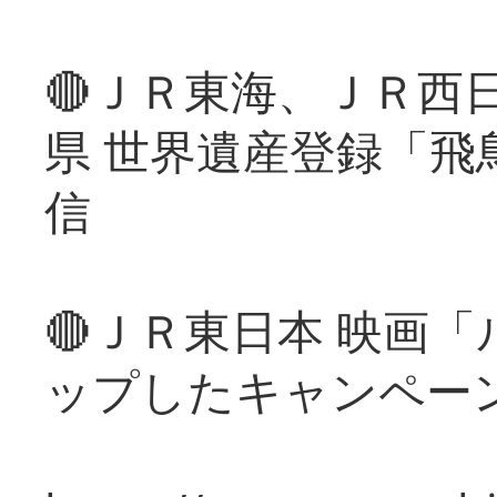
🔴ＪＲ東海、ＪＲ西
県 世界遺産登録「飛
信
🔴ＪＲ東日本 映画
ップしたキャンペー