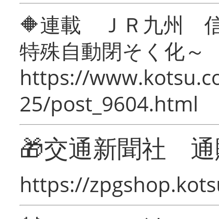
🔶連載 ＪＲ九州 
特殊自動閉そく化～
https://www.kotsu.c
25/post_9604.html
🎁交通新聞社 通
https://zpgshop.kots