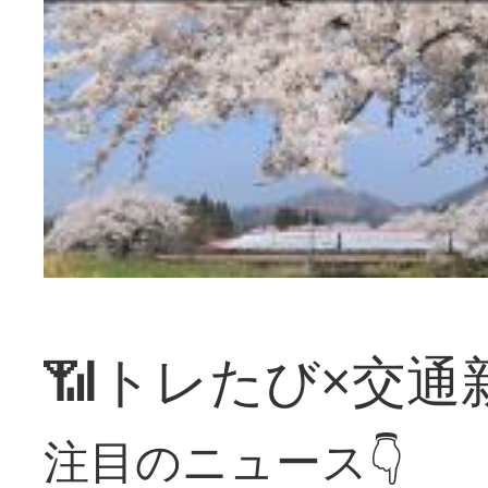
📶トレたび×交通
注目のニュース👇