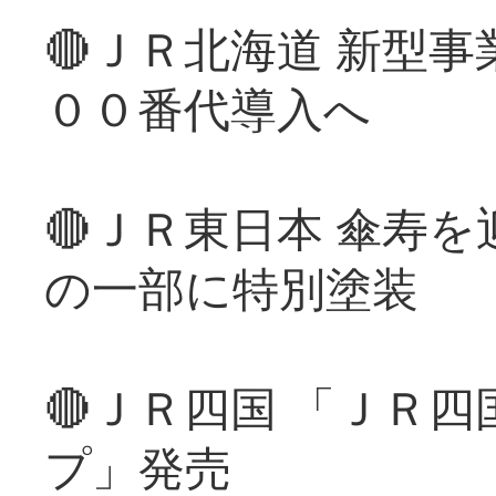
🔴ＪＲ北海道 新型
００番代導入へ
🔴ＪＲ東日本 傘寿
の一部に特別塗装
🔴ＪＲ四国 「ＪＲ
プ」発売