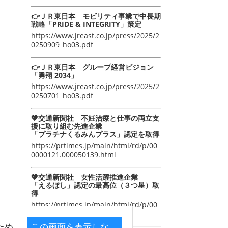
👉ＪＲ東日本 モビリティ事業で中長期
戦略「PRIDE & INTEGRITY」策定
https://www.jreast.co.jp/press/2025/2
0250909_ho03.pdf
👉ＪＲ東日本 グループ経営ビジョン
「勇翔 2034」
https://www.jreast.co.jp/press/2025/2
0250701_ho03.pdf
💖交通新聞社 不妊治療と仕事の両立支
援に取り組む先進企業
「プラチナくるみんプラス」認定を取得
https://prtimes.jp/main/html/rd/p/00
0000121.000050139.html
💖交通新聞社 女性活躍推進企業
「えるぼし」認定の最高位（３つ星）取
得
https://prtimes.jp/main/html/rd/p/00
0000105.000050139.html
ため
この画面を表示しな