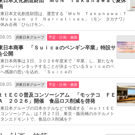
東日本文化創造財団 ＭｏＮ Ｔａｋａｎａｗａで夏休
画
東日本文化創造財団は、運営する「ＭｏＮ Ｔａｋａｎａｗａ：Ｔ
 Ｍｕｓｅｕｍ ｏｆ Ｎａｒｒａｔｉｖｅｓ」（モン タカナワ）
夏休み企画「ひらけモン、
08.05
JR東日本グループ
予定・計画・施策
東日本商事 「Ｓｕｉｃａのペンギン卒業」特設サ
を公開
東日本商事は３日、２０２６年度末で「卒業」し、新たなキ
クターへバトンタッチすることが決まっているＳｕｉｃａのペ
ンへ感謝の思いを込め、「Ｓｕｉｃａの
08.05
JR東日本グループ
予定・計画・施策
ｔｔＥＣＯ普及コンソーシアム 「モッテコ ＦＥ
Ａ ２０２６」開催 食品ロス削減を啓発
東日本グループの日本ホテルなどで構成する「ｍｏｔｔＥＣ
及コンソーシアム」は７月２７日、東京・飯田橋のホテルメト
リタンエドモントで、食品ロス削減をテ