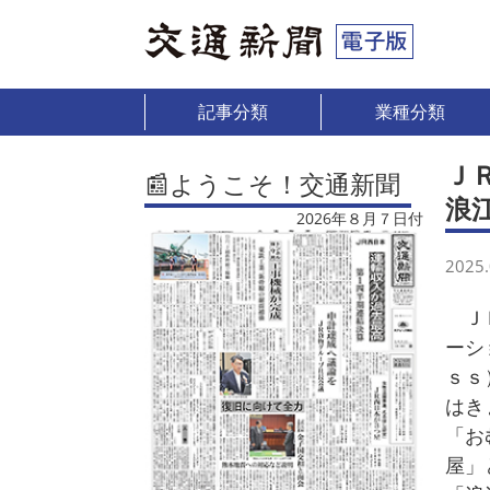
記事分類
業種分類
Ｊ
📰ようこそ！交通新聞
浪
2026年８月７日付
2025.
ＪＲ
ーシ
ｓｓ
はき
「お
屋」