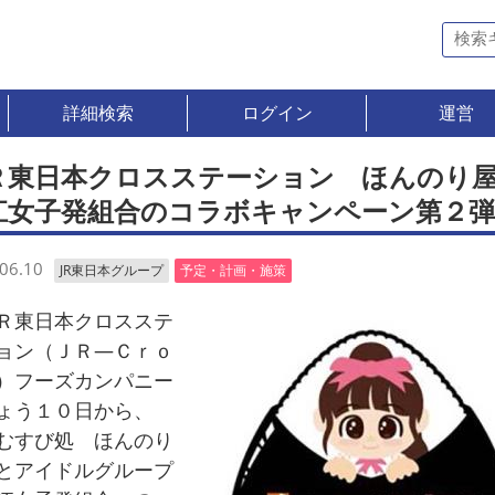
詳細検索
ログイン
運営
Ｒ東日本クロスステーション ほんのり
江女子発組合のコラボキャンペーン第２弾
06.10
JR東日本グループ
予定・計画・施策
東日本クロスステ
ョン（ＪＲ―Ｃｒｏ
）フーズカンパニー
ょう１０日から、
むすび処 ほんのり
とアイドルグループ