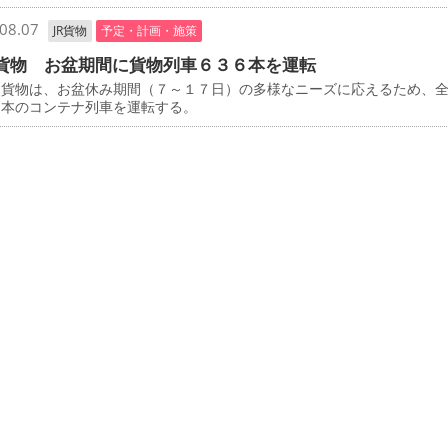
08.07
JR貨物
予定・計画・施策
貨物 お盆期間に貨物列車６３６本を運転
貨物は、お盆休み期間（７～１７日）の多様なニーズに応えるため、
６本のコンテナ列車を運転する。