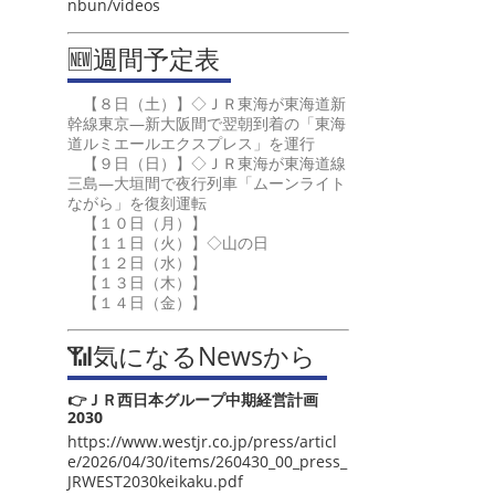
nbun/videos
🆕週間予定表
【８日（土）】◇ＪＲ東海が東海道新
幹線東京―新大阪間で翌朝到着の「東海
道ルミエールエクスプレス」を運行
【９日（日）】◇ＪＲ東海が東海道線
三島―大垣間で夜行列車「ムーンライト
ながら」を復刻運転
【１０日（月）】
【１１日（火）】◇山の日
【１２日（水）】
【１３日（木）】
【１４日（金）】
📶気になるNewsから
👉ＪＲ西日本グループ中期経営計画
2030
https://www.westjr.co.jp/press/articl
e/2026/04/30/items/260430_00_press_
JRWEST2030keikaku.pdf