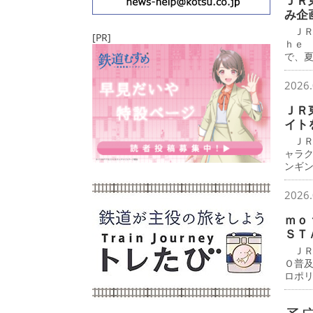
ＪＲ
み企
ＪＲ
[PR]
ｈｅ
で、
2026.
ＪＲ
イト
ＪＲ
ャラ
ンギ
2026.
ｍｏ
ＳＴ
ＪＲ
Ｏ普
ロポ