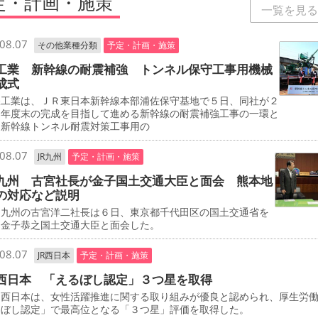
定・計画・施策
一覧を見る
08.07
その他業種分類
予定・計画・施策
工業 新幹線の耐震補強 トンネル保守工事用機械
成式
工業は、ＪＲ東日本新幹線本部浦佐保守基地で５日、同社が２
０年度末の完成を目指して進める新幹線の耐震補強工事の一環と
、新幹線トンネル耐震対策工事用の
08.07
JR九州
予定・計画・施策
九州 古宮社長が金子国土交通大臣と面会 熊本地
の対応など説明
九州の古宮洋二社長は６日、東京都千代田区の国土交通省を
、金子恭之国土交通大臣と面会した。
08.07
JR西日本
予定・計画・施策
西日本 「えるぼし認定」３つ星を取得
西日本は、女性活躍推進に関する取り組みが優良と認められ、厚生労
るぼし認定」で最高位となる「３つ星」評価を取得した。