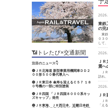
予
2026.
東鉄
の完
東鉄
０３
して
📶トレたび×交通新聞
2026.
ＪＲ
注目のニュース👇
震へ
🔴ＪＲ北海道 新型事業用機関車ＤＤ２
ＪＲ
００形５００番代導入へ
訪れ
🔴ＪＲ東日本 傘寿を迎えるＣ５７ １８
０号機の一部に特別塗装
2026.
🔴ＪＲ四国 「ＪＲ四国８０００系キッ
ＪＲ
ズキャップ」発売
ＪＲ
「え
🔴ＪＲ東海、ＪＲ西日本、近畿日本鉄