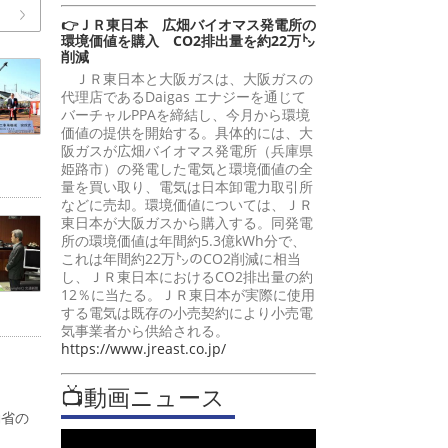
👉ＪＲ東日本 広畑バイオマス発電所の
環境価値を購入 CO2排出量を約22万㌧
削減
ＪＲ東日本と大阪ガスは、大阪ガスの
代理店であるDaigas エナジーを通じて
バーチャルPPAを締結し、今月から環境
価値の提供を開始する。具体的には、大
阪ガスが広畑バイオマス発電所（兵庫県
姫路市）の発電した電気と環境価値の全
量を買い取り、電気は日本卸電力取引所
などに売却。環境価値については、ＪＲ
東日本が大阪ガスから購入する。同発電
所の環境価値は年間約5.3億kWh分で、
これは年間約22万㌧のCO2削減に相当
し、ＪＲ東日本におけるCO2排出量の約
12％に当たる。ＪＲ東日本が実際に使用
する電気は既存の小売契約により小売電
気事業者から供給される。
https://www.jreast.co.jp/
📺動画ニュース
働省の