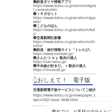
🔵鉄道ダイヤ情報アプリ
https://www.kotsu.co.jp/service/digita
l_contents/tdr/
🔵ＪＲガゼット
https://www.kotsu.co.jp/products/gaz
ette/
🔵こどものほん
https://www.kotsu.co.jp/products/kid
s/
🔵交通新聞社新書
https://www.kotsu.co.jp/products/shi
nsho/
🔵鉄道・旅行情報サイト「トレたび」
https://www.toretabi.jp/
🔵さんたつ ｂｙ 散歩の達人
https://san-tatsu.jp/
🔵中央線が好きだ。 × 散歩の達人
https://chuosuki.jp/
👆おしえて！ 電子版
交通新聞電子版サービスについてご紹介
https://www.kotsu.co.jp/newspaper_t
opics/2021/post_4048.html
弊社では、お客様の当サイトに