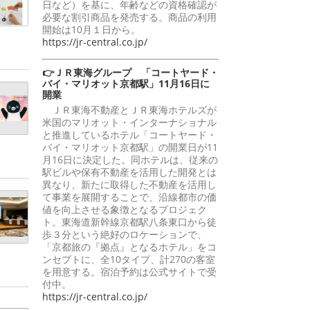
日など）を基に、年齢などの資格確認が
必要な割引商品を発売する。商品の利用
開始は10月１日から。
https://jr-central.co.jp/
👉ＪＲ東海グループ 「コートヤード・
バイ・マリオット京都駅」11月16日に
開業
ＪＲ東海不動産とＪＲ東海ホテルズが
米国のマリオット・インターナショナル
と推進しているホテル「コートヤード・
バイ・マリオット京都駅」の開業日が11
月16日に決定した。同ホテルは、従来の
駅ビルや保有不動産を活用した開発とは
異なり、新たに取得した不動産を活用し
て事業を展開することで、沿線都市の価
値を向上させる象徴となるプロジェク
ト。東海道新幹線京都駅八条東口から徒
歩３分という絶好のロケーションで、
「京都旅の『拠点』となるホテル」をコ
ンセプトに、全10タイプ、計270の客室
を用意する。宿泊予約は公式サイトで受
付中。
https://jr-central.co.jp/