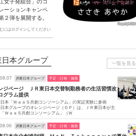
江女子発組合」のコ
レーションキャンペ
第２弾を展開する。
むにはログインしてください
R東日本グループ
一覧を見る
08.07
JR東日本グループ
予定・計画・施策
ンジページ ＪＲ東日本交替制勤務者の生活習慣改
ログラム提供
東日本「ＷａａＳ共創コンソーシアム」の実証実験に参画
東日本グループのオレンジページ（ＯＰ）は、ＪＲ東日本が主
る「ＷａａＳ共創コンソーシアム」（Ｗ
08.06
JR東日本グループ
予定・計画・施策