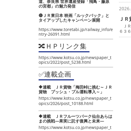
道、奈良県 世界遺産登録「飛鳥・藤原
の宮都」の魅力発信
2026.
🔴ＪＲ東日本 映画「ルックバック」と
ＪＲ
タイアップしたキャンペーン展開
ＪＲ
https://www.toretabi.jp/railway_info/e
６３
ntry-26091.html
🔀ＨＰリンク集
https://www.kotsu.co.jp/newspaper_t
opics/2022/post_5238.html
✅連載企画
🔶連載 ＪＲ貨物「梅田峠に挑む～ＪＲ
貨物 プッシュ・プル運転導入～」
https://www.kotsu.co.jp/newspaper_t
opics/2026/post_10188.html
🔶連載 ＪＲフルーツパーク仙台あらは
まの挑戦―果実に託す復興と未来―
https://www.kotsu.co.jp/newspaper_t