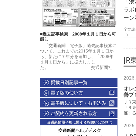
「浪
ラボ
ーン
全文読
■過去記事検索 2008年１月１日から可
能に
「交通新聞 電子版」過去記事検索に
ついて、これまでの2015年１月１日か
ら、新たに７年分を追加し、「2008年
J
１月１日から」に拡大しまし
た。 交通新聞社
2026.
オレ
善プ
ＪＲ
ＪＲ
催す
2026.