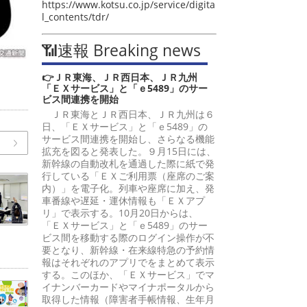
https://www.kotsu.co.jp/service/digita
l_contents/tdr/
📶速報 Breaking news
👉ＪＲ東海、ＪＲ西日本、ＪＲ九州
「ＥＸサービス」と「ｅ5489」のサー
ビス間連携を開始
ＪＲ東海とＪＲ西日本、ＪＲ九州は６
日、「ＥＸサービス」と「ｅ5489」の
サービス間連携を開始し、さらなる機能
拡充を図ると発表した。９月15日には、
新幹線の自動改札を通過した際に紙で発
行している「ＥＸご利用票（座席のご案
内）」を電子化。列車や座席に加え、発
車番線や遅延・運休情報も「ＥＸアプ
リ」で表示する。10月20日からは、
「ＥＸサービス」と「ｅ5489」のサー
ビス間を移動する際のログイン操作が不
要となり、新幹線・在来線特急の予約情
報はそれぞれのアプリでをまとめて表示
する。このほか、「ＥＸサービス」でマ
イナンバーカードやマイナポータルから
取得した情報（障害者手帳情報、生年月