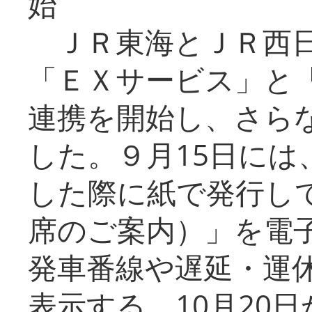
始
ＪＲ東海とＪＲ西日
「ＥＸサービス」と「
連携を開始し、さら
した。９月15日には
した際に紙で発行し
席のご案内）」を電
発車番線や遅延・運
表示する。10月20