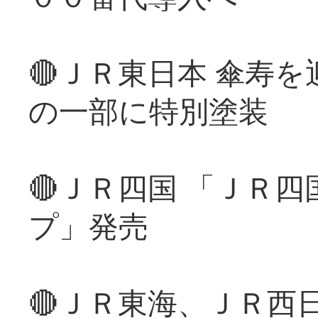
🔴ＪＲ東日本 傘寿
の一部に特別塗装
🔴ＪＲ四国 「ＪＲ
プ」発売
🔴ＪＲ東海、ＪＲ西