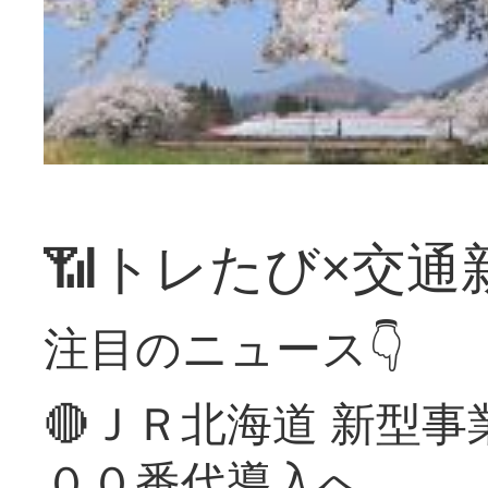
📶トレたび×交通
注目のニュース👇
🔴ＪＲ北海道 新型
００番代導入へ