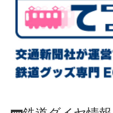
🚃鉄道ダイヤ情