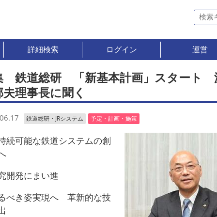
詳細検索
ログイン
運営
集 鉄道総研 「新基本計画」スタート 
郁夫理事長に聞く
06.17
鉄道総研・JRシステム
予定・計画・施策
続可能な鉄道システムの創
へ
開発にまい進
べき姿実現へ 革新的な技
出