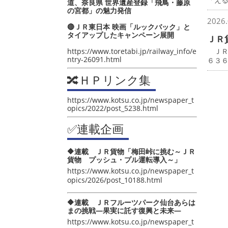
道、奈良県 世界遺産登録「飛鳥・藤原
の宮都」の魅力発信
2026.
🔴ＪＲ東日本 映画「ルックバック」と
タイアップしたキャンペーン展開
ＪＲ
https://www.toretabi.jp/railway_info/e
ＪＲ
ntry-26091.html
６３
🔀ＨＰリンク集
https://www.kotsu.co.jp/newspaper_t
opics/2022/post_5238.html
✅連載企画
🔶連載 ＪＲ貨物「梅田峠に挑む～ＪＲ
貨物 プッシュ・プル運転導入～」
https://www.kotsu.co.jp/newspaper_t
opics/2026/post_10188.html
🔶連載 ＪＲフルーツパーク仙台あらは
まの挑戦―果実に託す復興と未来―
https://www.kotsu.co.jp/newspaper_t