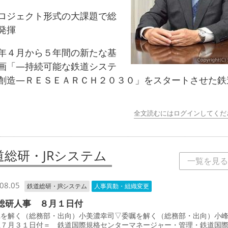
ジェクト形式の大課題で総
発揮
４月から５年間の新たな基
画「―持続可能な鉄道システ
創造―ＲＥＳＥＡＲＣＨ２０３０」をスタートさせた鉄
全文読むにはログインしてくだ
道総研・JRシステム
一覧を見る
08.05
鉄道総研・JRシステム
人事異動・組織変更
総研人事 ８月１日付
を解く（総務部・出向）小美濃幸司▽委嘱を解く（総務部・出向）小
上７月３１日付＝ 鉄道国際規格センターマネージャー・管理・鉄道国