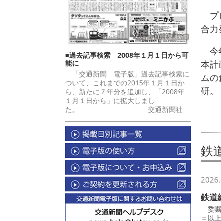
プロ
合力
今年
■過去記事検索 2008年１月１日から可
能に
本計
「交通新聞 電子版」過去記事検索に
ムの
ついて、これまでの2015年１月１日か
研。
ら、新たに７年分を追加し、「2008年
１月１日から」に拡大しまし
た。 交通新聞社
鉄
2026.
鉄道
委嘱
＝以