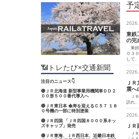
予
2026.
東鉄
の完
東鉄
０３
して
📶トレたび×交通新聞
2026.
注目のニュース👇
ＪＲ
震へ
🔴ＪＲ北海道 新型事業用機関車ＤＤ２
００形５００番代導入へ
ＪＲ
訪れ
🔴ＪＲ東日本 傘寿を迎えるＣ５７ １８
０号機の一部に特別塗装
2026.
🔴ＪＲ四国 「ＪＲ四国８０００系キッ
ＪＲ
ズキャップ」発売
ＪＲ
🔴ＪＲ東海、ＪＲ西日本、近畿日本鉄
「え