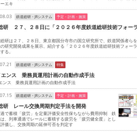
ターエキ
08.03
鉄道総研・JRシステム
予定・計画・施策
総研 ２７、２８日に「２０２６年度鉄道総研技術フォー
総研は２７、２８日、東京都国分寺市の国立研究所で、鉄道関係者ら
新の研究開発成果を展示、紹介する「２０２６年度鉄道総研技術フォー
催する。
07.21
鉄道総研・JRシステム
特集
イエンス 乗務員運用計画の自動作成手法
イエンス 乗務員運用計画の自動作成手法
07.15
鉄道総研・JRシステム
予定・計画・施策
総研 レール交換周期判定手法を開発
通過で蓄積「疲労」を定量評価安全性保ちながら費用抑制 鉄
研は、列車通過でレールに蓄積する疲労を「疲労健全度」とし
量評価し、交換周期の延伸可否を判定す