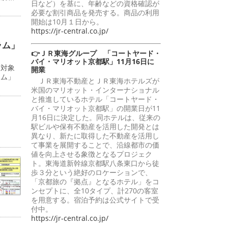
日など）を基に、年齢などの資格確認が
必要な割引商品を発売する。商品の利用
開始は10月１日から。
https://jr-central.co.jp/
ラム」
👉ＪＲ東海グループ 「コートヤード・
バイ・マリオット京都駅」11月16日に
を対象
開業
ラム」
ＪＲ東海不動産とＪＲ東海ホテルズが
米国のマリオット・インターナショナル
と推進しているホテル「コートヤード・
バイ・マリオット京都駅」の開業日が11
月16日に決定した。同ホテルは、従来の
駅ビルや保有不動産を活用した開発とは
異なり、新たに取得した不動産を活用し
て事業を展開することで、沿線都市の価
値を向上させる象徴となるプロジェク
ト。東海道新幹線京都駅八条東口から徒
歩３分という絶好のロケーションで、
「京都旅の『拠点』となるホテル」をコ
ンセプトに、全10タイプ、計270の客室
を用意する。宿泊予約は公式サイトで受
付中。
https://jr-central.co.jp/