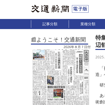
記事分類
業種分類
特
📰ようこそ！交通新聞
辺
2026年８月７日付
2025.
「持
造」
研究
ある
術創