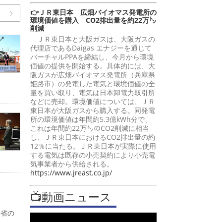
👉ＪＲ東日本 広畑バイオマス発電所の
環境価値を購入 CO2排出量を約22万㌧
削減
ＪＲ東日本と大阪ガスは、大阪ガスの
代理店であるDaigas エナジーを通じて
バーチャルPPAを締結し、今月から環境
価値の提供を開始する。具体的には、大
阪ガスが広畑バイオマス発電所（兵庫県
姫路市）の発電した電気と環境価値の全
量を買い取り、電気は日本卸電力取引所
などに売却。環境価値については、ＪＲ
東日本が大阪ガスから購入する。同発電
所の環境価値は年間約5.3億kWh分で、
これは年間約22万㌧のCO2削減に相当
し、ＪＲ東日本におけるCO2排出量の約
12％に当たる。ＪＲ東日本が実際に使用
する電気は既存の小売契約により小売電
気事業者から供給される。
https://www.jreast.co.jp/
📺動画ニュース
働省の