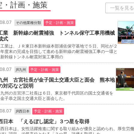
定・計画・施策
一覧を見る
08.07
その他業種分類
予定・計画・施策
工業 新幹線の耐震補強 トンネル保守工事用機械
成式
工業は、ＪＲ東日本新幹線本部浦佐保守基地で５日、同社が２
０年度末の完成を目指して進める新幹線の耐震補強工事の一環と
、新幹線トンネル耐震対策工事用の
08.07
JR九州
予定・計画・施策
九州 古宮社長が金子国土交通大臣と面会 熊本地
の対応など説明
九州の古宮洋二社長は６日、東京都千代田区の国土交通省を
、金子恭之国土交通大臣と面会した。
08.07
JR西日本
予定・計画・施策
西日本 「えるぼし認定」３つ星を取得
西日本は、女性活躍推進に関する取り組みが優良と認められ、厚生労
るぼし認定」で最高位となる「３つ星」評価を取得した。