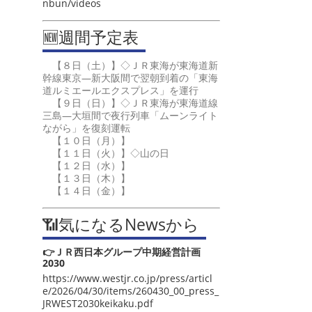
nbun/videos
🆕週間予定表
【８日（土）】◇ＪＲ東海が東海道新
幹線東京―新大阪間で翌朝到着の「東海
道ルミエールエクスプレス」を運行
【９日（日）】◇ＪＲ東海が東海道線
三島―大垣間で夜行列車「ムーンライト
ながら」を復刻運転
【１０日（月）】
【１１日（火）】◇山の日
【１２日（水）】
【１３日（木）】
【１４日（金）】
📶気になるNewsから
👉ＪＲ西日本グループ中期経営計画
2030
https://www.westjr.co.jp/press/articl
e/2026/04/30/items/260430_00_press_
JRWEST2030keikaku.pdf