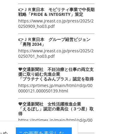
👉ＪＲ東日本 モビリティ事業で中長期
戦略「PRIDE & INTEGRITY」策定
https://www.jreast.co.jp/press/2025/2
0250909_ho03.pdf
👉ＪＲ東日本 グループ経営ビジョン
「勇翔 2034」
https://www.jreast.co.jp/press/2025/2
0250701_ho03.pdf
💖交通新聞社 不妊治療と仕事の両立支
援に取り組む先進企業
「プラチナくるみんプラス」認定を取得
https://prtimes.jp/main/html/rd/p/00
0000121.000050139.html
💖交通新聞社 女性活躍推進企業
「えるぼし」認定の最高位（３つ星）取
得
https://prtimes.jp/main/html/rd/p/00
0000105.000050139.html
ため
この画面を表示しな