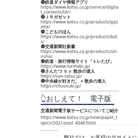
🔵鉄道ダイヤ情報アプリ
https://www.kotsu.co.jp/service/digita
l_contents/tdr/
🔵ＪＲガゼット
https://www.kotsu.co.jp/products/gaz
ette/
🔵こどものほん
https://www.kotsu.co.jp/products/kid
s/
🔵交通新聞社新書
https://www.kotsu.co.jp/products/shi
nsho/
🔵鉄道・旅行情報サイト「トレたび」
https://www.toretabi.jp/
🔵さんたつ ｂｙ 散歩の達人
https://san-tatsu.jp/
🔵中央線が好きだ。 × 散歩の達人
https://chuosuki.jp/
👆おしえて！ 電子版
交通新聞電子版サービスについてご紹介
https://www.kotsu.co.jp/newspaper_t
opics/2021/post_4048.html
弊社では、お客様の当サイトに