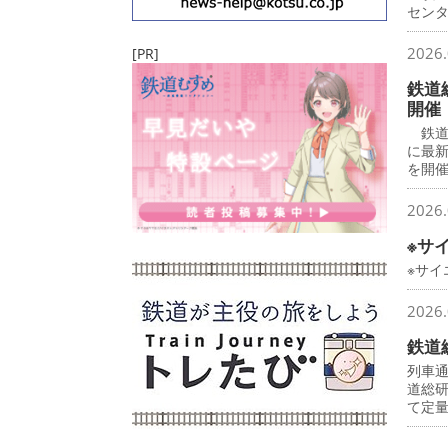
セン
2026.
[PR]
鉄道
開催
鉄道
に最
を開
2026.
※サ
※サ
2026.
鉄道
列車
道総
て定