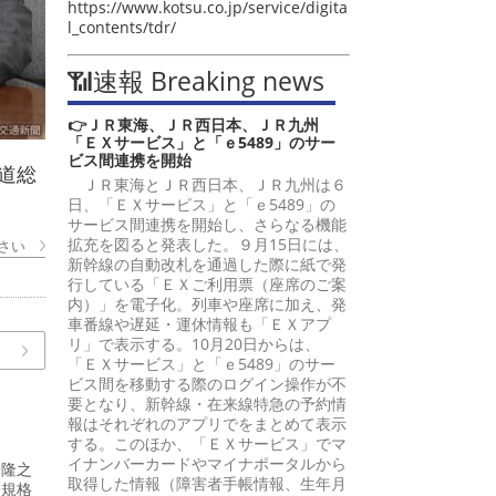
https://www.kotsu.co.jp/service/digita
l_contents/tdr/
📶速報 Breaking news
👉ＪＲ東海、ＪＲ西日本、ＪＲ九州
「ＥＸサービス」と「ｅ5489」のサー
ビス間連携を開始
道総
ＪＲ東海とＪＲ西日本、ＪＲ九州は６
日、「ＥＸサービス」と「ｅ5489」の
サービス間連携を開始し、さらなる機能
拡充を図ると発表した。９月15日には、
さい
新幹線の自動改札を通過した際に紙で発
行している「ＥＸご利用票（座席のご案
内）」を電子化。列車や座席に加え、発
車番線や遅延・運休情報も「ＥＸアプ
リ」で表示する。10月20日からは、
「ＥＸサービス」と「ｅ5489」のサー
ビス間を移動する際のログイン操作が不
要となり、新幹線・在来線特急の予約情
報はそれぞれのアプリでをまとめて表示
する。このほか、「ＥＸサービス」でマ
イナンバーカードやマイナポータルから
峰隆之
取得した情報（障害者手帳情報、生年月
際規格