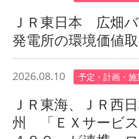
ＪＲ東日本 広畑
発電所の環境価値取
2026.08.10
予定・計画・施
ＪＲ東海、ＪＲ西日
州 「ＥＸサービス