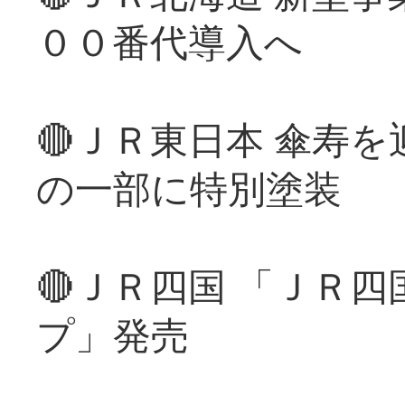
００番代導入へ
🔴ＪＲ東日本 傘寿
の一部に特別塗装
🔴ＪＲ四国 「ＪＲ
プ」発売