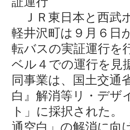
証運行
ＪＲ東日本と西武ホ
軽井沢町は９月６日か
転バスの実証運行を
ベル４での運行を見
同事業は、国土交通
白』解消等リ・デザ
ト」に採択された。
通空白」の解消に向