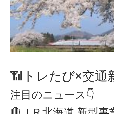
📶トレたび×交通
注目のニュース👇
🔴ＪＲ北海道 新型