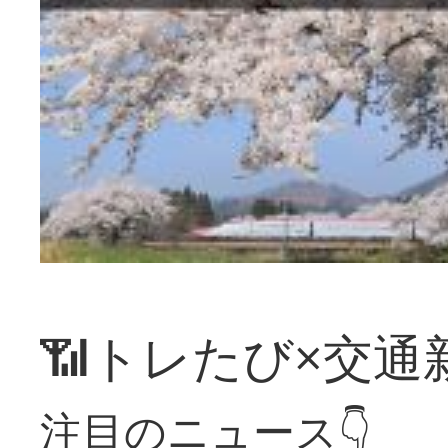
📶トレたび×交通
注目のニュース👇