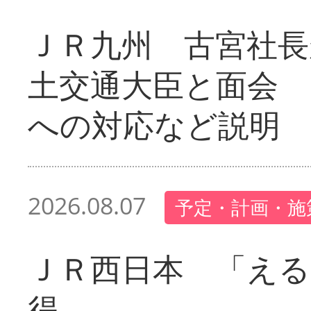
ＪＲ九州 古宮社長
土交通大臣と面会 
への対応など説明
2026.08.07
予定・計画・施
ＪＲ西日本 「える
得