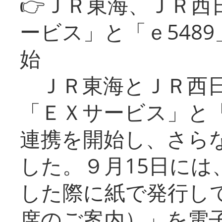
👉ＪＲ東海、ＪＲ西
ービス」と「ｅ548
始
ＪＲ東海とＪＲ西日
「ＥＸサービス」と「
連携を開始し、さら
した。９月15日には
した際に紙で発行し
席のご案内）」を電