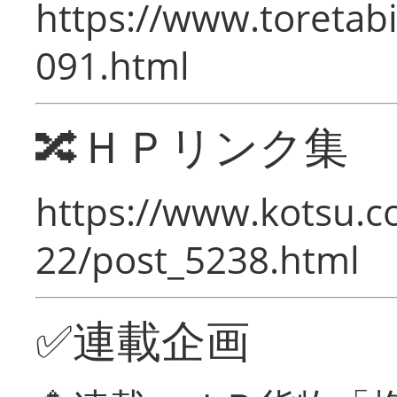
https://www.toretabi
091.html
🔀ＨＰリンク集
https://www.kotsu.c
22/post_5238.html
✅連載企画