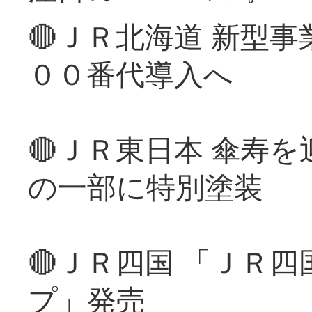
🔴ＪＲ北海道 新型
００番代導入へ
🔴ＪＲ東日本 傘寿
の一部に特別塗装
🔴ＪＲ四国 「ＪＲ
プ」発売