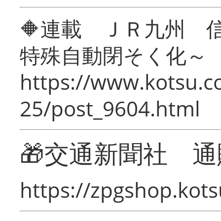
🔶連載 ＪＲ九州 
特殊自動閉そく化～
https://www.kotsu.c
25/post_9604.html
🎁交通新聞社 通
https://zpgshop.kots