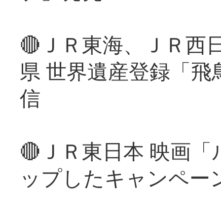
🔴ＪＲ東海、ＪＲ西
県 世界遺産登録「飛
信
🔴ＪＲ東日本 映画
ップしたキャンペー