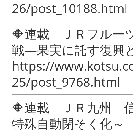
26/post_10188.html
🔶連載 ＪＲフルー
戦―果実に託す復興
https://www.kotsu.c
25/post_9768.html
🔶連載 ＪＲ九州 
特殊自動閉そく化～