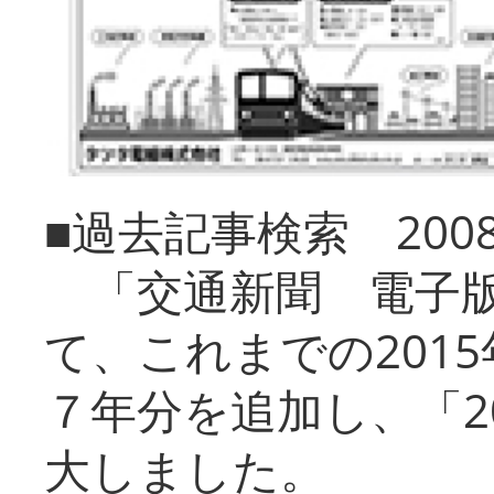
■過去記事検索 20
「交通新聞 電子版
て、これまでの201
７年分を追加し、「2
大しました