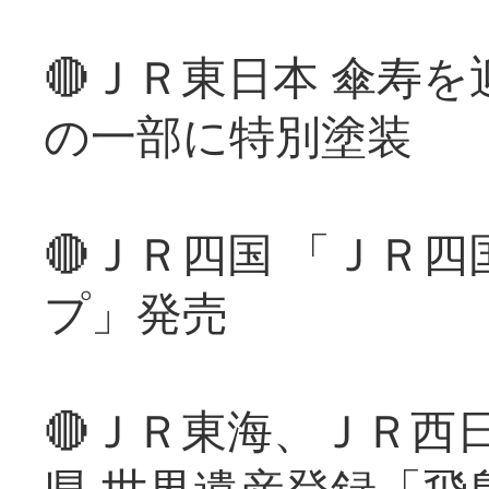
🔴ＪＲ東日本 傘寿
の一部に特別塗装
🔴ＪＲ四国 「ＪＲ
プ」発売
🔴ＪＲ東海、ＪＲ西
県 世界遺産登録「飛