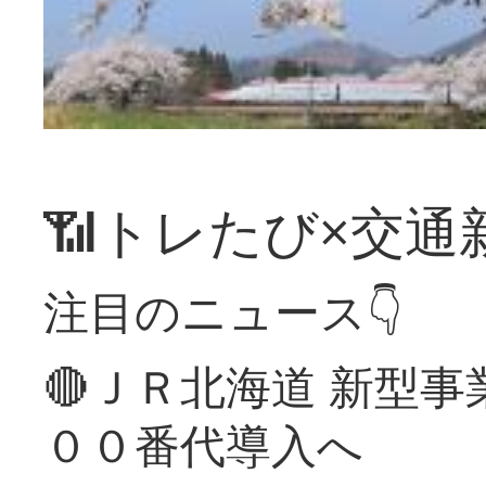
📶トレたび×交通
注目のニュース👇
🔴ＪＲ北海道 新型
００番代導入へ