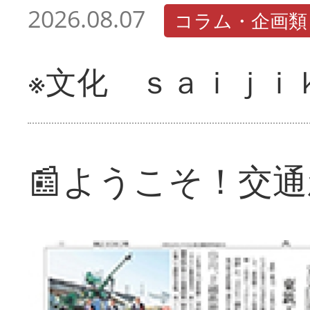
2026.08.07
コラム・企画類
※文化 ｓａｉｊｉ
📰ようこそ！交