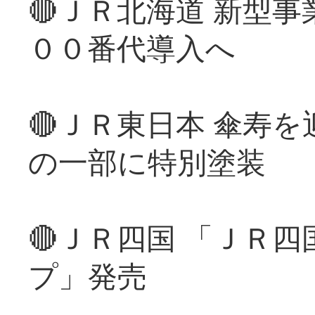
🔴ＪＲ北海道 新型
００番代導入へ
🔴ＪＲ東日本 傘寿
の一部に特別塗装
🔴ＪＲ四国 「ＪＲ
プ」発売