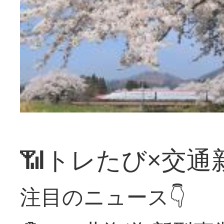
📶トレたび×交通
注目のニュース👇