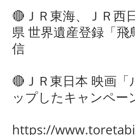
🔴ＪＲ東海、ＪＲ西
県 世界遺産登録「飛
信
🔴ＪＲ東日本 映画
ップしたキャンペー
https://www.toretabi