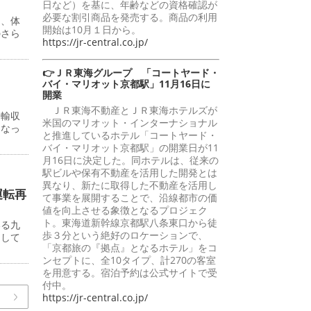
日など）を基に、年齢などの資格確認が
必要な割引商品を発売する。商品の利用
る、体
開始は10月１日から。
のさら
https://jr-central.co.jp/
👉ＪＲ東海グループ 「コートヤード・
バイ・マリオット京都駅」11月16日に
開業
ＪＲ東海不動産とＪＲ東海ホテルズが
運輸収
米国のマリオット・インターナショナル
となっ
と推進しているホテル「コートヤード・
バイ・マリオット京都駅」の開業日が11
月16日に決定した。同ホテルは、従来の
駅ビルや保有不動産を活用した開発とは
異なり、新たに取得した不動産を活用し
運転再
て事業を展開することで、沿線都市の価
値を向上させる象徴となるプロジェク
ト。東海道新幹線京都駅八条東口から徒
いる九
歩３分という絶好のロケーションで、
らして
「京都旅の『拠点』となるホテル」をコ
ンセプトに、全10タイプ、計270の客室
を用意する。宿泊予約は公式サイトで受
付中。
https://jr-central.co.jp/