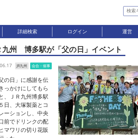
詳細検索
ログイン
運営
Ｒ九州 博多駅が「父の日」イベント
06.17
JR九州
会合・催事
の日」に感謝を伝
きっかけにしてもら
と、ＪＲ九州博多駅
５日、大塚製薬とコ
レーションし、中央
口前でドリンクの配
ヒマワリの切り花販