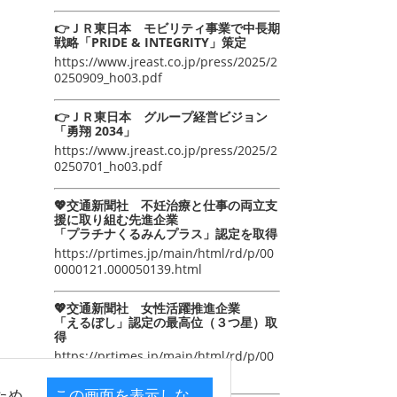
👉ＪＲ東日本 モビリティ事業で中長期
戦略「PRIDE & INTEGRITY」策定
https://www.jreast.co.jp/press/2025/2
0250909_ho03.pdf
👉ＪＲ東日本 グループ経営ビジョン
「勇翔 2034」
https://www.jreast.co.jp/press/2025/2
0250701_ho03.pdf
💖交通新聞社 不妊治療と仕事の両立支
援に取り組む先進企業
「プラチナくるみんプラス」認定を取得
https://prtimes.jp/main/html/rd/p/00
0000121.000050139.html
💖交通新聞社 女性活躍推進企業
「えるぼし」認定の最高位（３つ星）取
得
https://prtimes.jp/main/html/rd/p/00
0000105.000050139.html
ため
この画面を表示しな