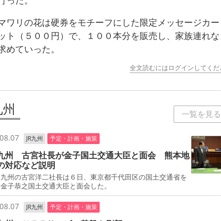
行った。
ワリの花は硬券をモチーフにした限定メッセージカー
ット（５００円）で、１００本分を販売し、家族連れな
求めていった。
全文読むにはログインしてくだ
九州
一覧を見る
08.07
JR九州
予定・計画・施策
九州 古宮社長が金子国土交通大臣と面会 熊本地
の対応など説明
九州の古宮洋二社長は６日、東京都千代田区の国土交通省を
、金子恭之国土交通大臣と面会した。
08.07
JR九州
予定・計画・施策