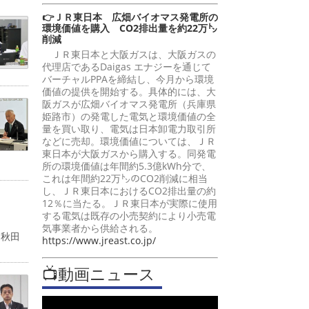
👉ＪＲ東日本 広畑バイオマス発電所の
環境価値を購入 CO2排出量を約22万㌧
削減
ＪＲ東日本と大阪ガスは、大阪ガスの
代理店であるDaigas エナジーを通じて
バーチャルPPAを締結し、今月から環境
価値の提供を開始する。具体的には、大
阪ガスが広畑バイオマス発電所（兵庫県
姫路市）の発電した電気と環境価値の全
量を買い取り、電気は日本卸電力取引所
などに売却。環境価値については、ＪＲ
東日本が大阪ガスから購入する。同発電
所の環境価値は年間約5.3億kWh分で、
これは年間約22万㌧のCO2削減に相当
し、ＪＲ東日本におけるCO2排出量の約
12％に当たる。ＪＲ東日本が実際に使用
する電気は既存の小売契約により小売電
気事業者から供給される。
「秋田
https://www.jreast.co.jp/
📺動画ニュース