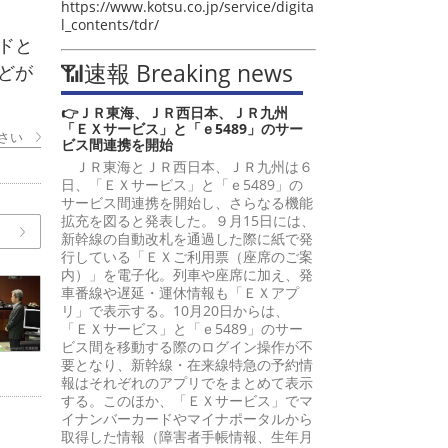
https://www.kotsu.co.jp/service/digita
l_contents/tdr/
ドと
📶速報 Breaking news
どが
👉ＪＲ東海、ＪＲ西日本、ＪＲ九州
「ＥＸサービス」と「ｅ5489」のサー
さい
ビス間連携を開始
ＪＲ東海とＪＲ西日本、ＪＲ九州は６
日、「ＥＸサービス」と「ｅ5489」の
サービス間連携を開始し、さらなる機能
拡充を図ると発表した。９月15日には、
新幹線の自動改札を通過した際に紙で発
行している「ＥＸご利用票（座席のご案
内）」を電子化。列車や座席に加え、発
車番線や遅延・運休情報も「ＥＸアプ
リ」で表示する。10月20日からは、
「ＥＸサービス」と「ｅ5489」のサー
ビス間を移動する際のログイン操作が不
要となり、新幹線・在来線特急の予約情
報はそれぞれのアプリでをまとめて表示
する。このほか、「ＥＸサービス」でマ
イナンバーカードやマイナポータルから
取得した情報（障害者手帳情報、生年月