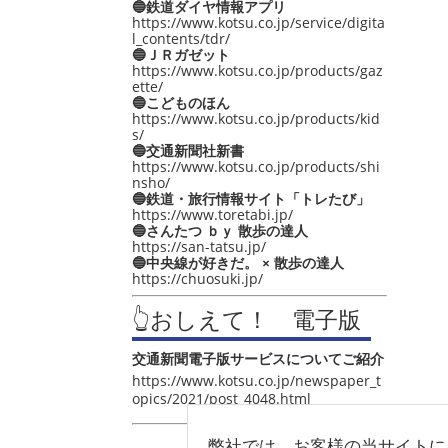
🔵鉄道ダイヤ情報アプリ
https://www.kotsu.co.jp/service/digita
l_contents/tdr/
🔵ＪＲガゼット
https://www.kotsu.co.jp/products/gaz
ette/
🔵こどものほん
https://www.kotsu.co.jp/products/kid
s/
🔵交通新聞社新書
https://www.kotsu.co.jp/products/shi
nsho/
🔵鉄道・旅行情報サイト「トレたび」
https://www.toretabi.jp/
🔵さんたつ ｂｙ 散歩の達人
https://san-tatsu.jp/
🔵中央線が好きだ。 × 散歩の達人
https://chuosuki.jp/
👆おしえて！ 電子版
交通新聞電子版サービスについてご紹介
https://www.kotsu.co.jp/newspaper_t
opics/2021/post_4048.html
弊社では、お客様の当サイトに