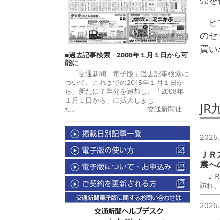
売を
ヒマ
のセ
買い
■過去記事検索 2008年１月１日から可
能に
「交通新聞 電子版」過去記事検索に
ついて、これまでの2015年１月１日か
ら、新たに７年分を追加し、「2008年
１月１日から」に拡大しまし
JR
た。 交通新聞社
2026.
ＪＲ
震へ
ＪＲ
訪れ
2026.