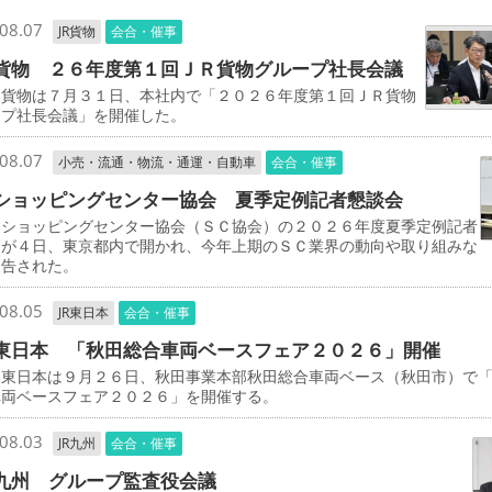
08.07
JR貨物
会合・催事
貨物 ２６年度第１回ＪＲ貨物グループ社長会議
貨物は７月３１日、本社内で「２０２６年度第１回ＪＲ貨物
ープ社長会議」を開催した。
08.07
小売・流通・物流・通運・自動車
会合・催事
ショッピングセンター協会 夏季定例記者懇談会
ショッピングセンター協会（ＳＣ協会）の２０２６年度夏季定例記者
会が４日、東京都内で開かれ、今年上期のＳＣ業界の動向や取り組みな
報告された。
08.05
JR東日本
会合・催事
東日本 「秋田総合車両ベースフェア２０２６」開催
東日本は９月２６日、秋田事業本部秋田総合車両ベース（秋田市）で
車両ベースフェア２０２６」を開催する。
08.03
JR九州
会合・催事
九州 グループ監査役会議