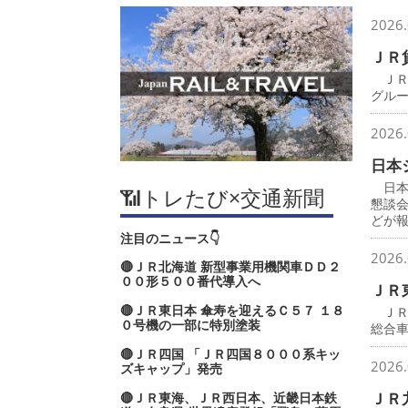
2026.
ＪＲ
ＪＲ
グル
2026.
日本
日本
📶トレたび×交通新聞
懇談
どが
注目のニュース👇
2026.
🔴ＪＲ北海道 新型事業用機関車ＤＤ２
００形５００番代導入へ
ＪＲ
🔴ＪＲ東日本 傘寿を迎えるＣ５７ １８
ＪＲ
０号機の一部に特別塗装
総合
🔴ＪＲ四国 「ＪＲ四国８０００系キッ
2026.
ズキャップ」発売
ＪＲ
🔴ＪＲ東海、ＪＲ西日本、近畿日本鉄