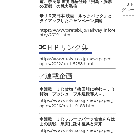
道、奈良県 世界遺産登録「飛鳥・藤原
ＪＲ
の宮都」の魅力発信
グル
🔴ＪＲ東日本 映画「ルックバック」と
タイアップしたキャンペーン展開
https://www.toretabi.jp/railway_info/e
ntry-26091.html
🔀ＨＰリンク集
https://www.kotsu.co.jp/newspaper_t
opics/2022/post_5238.html
✅連載企画
🔶連載 ＪＲ貨物「梅田峠に挑む～ＪＲ
貨物 プッシュ・プル運転導入～」
https://www.kotsu.co.jp/newspaper_t
opics/2026/post_10188.html
🔶連載 ＪＲフルーツパーク仙台あらは
まの挑戦―果実に託す復興と未来―
https://www.kotsu.co.jp/newspaper_t