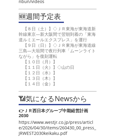
nbun/videos
🆕週間予定表
【８日（土）】◇ＪＲ東海が東海道新
幹線東京―新大阪間で翌朝到着の「東海
道ルミエールエクスプレス」を運行
【９日（日）】◇ＪＲ東海が東海道線
三島―大垣間で夜行列車「ムーンライト
ながら」を復刻運転
【１０日（月）】
【１１日（火）】◇山の日
【１２日（水）】
【１３日（木）】
【１４日（金）】
📶気になるNewsから
👉ＪＲ西日本グループ中期経営計画
2030
https://www.westjr.co.jp/press/articl
e/2026/04/30/items/260430_00_press_
JRWEST2030keikaku.pdf