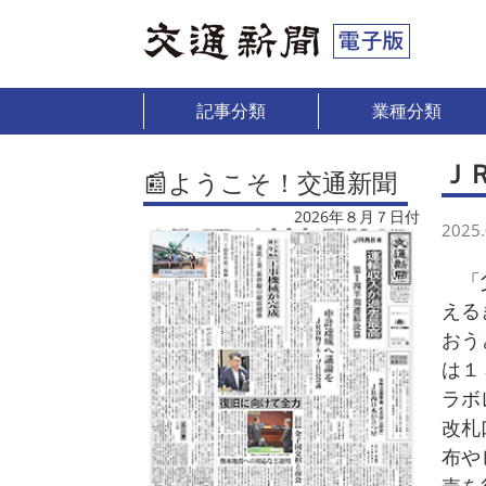
記事分類
業種分類
Ｊ
📰ようこそ！交通新聞
2026年８月７日付
2025.
「父
える
おう
は１
ラボ
改札
布や