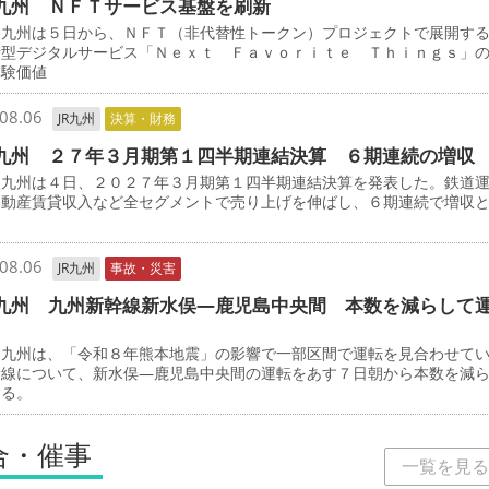
九州 ＮＦＴサービス基盤を刷新
九州は５日から、ＮＦＴ（非代替性トークン）プロジェクトで展開す
積型デジタルサービス「Ｎｅｘｔ Ｆａｖｏｒｉｔｅ Ｔｈｉｎｇｓ」
体験価値
08.06
JR九州
決算・財務
九州 ２７年３月期第１四半期連結決算 ６期連続の増収
九州は４日、２０２７年３月期第１四半期連結決算を発表した。鉄道
不動産賃貸収入など全セグメントで売り上げを伸ばし、６期連続で増収
08.06
JR九州
事故・災害
九州 九州新幹線新水俣―鹿児島中央間 本数を減らして
九州は、「令和８年熊本地震」の影響で一部区間で運転を見合わせて
幹線について、新水俣―鹿児島中央間の運転をあす７日朝から本数を減
する。
合・催事
一覧を見る