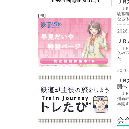
ＪＲ
ＪＲ
験蓄
[PR]
なる
2026.
ＪＲ
ＪＲ
入や
た。
2026.
ＪＲ
開へ
ＪＲ
州新
再開
会